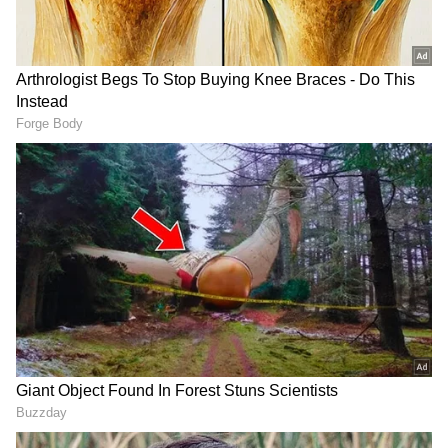
LATEST VIDEOS
விவசாயிகளுக்கு அரசு வழங்கும்
சிறப்பு மானியம்! | அண்ணல்
அம்பேத்கர் வேளாண் உதவித்
திட்டம் 2026
TNPL 2026: அதிஷ் - ரிதிக்