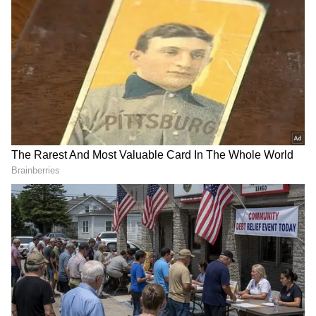
இந்த வாழ்க்கையிலும் அதற்கு அப்பாலும்
முடிவில்லாமல் நான் உன்னை
நேசிக்கிறேன் – அனுஷ்கா சர்மா!
RECOMMENDED STORIES
போட்டியின் போது மழை பெய்த நிலையில்,
போட்டியானது 41 ஓவர்கள் கொண்டதாக
குறைக்கப்பட்டது. அதன் பிறகு மீண்டும்