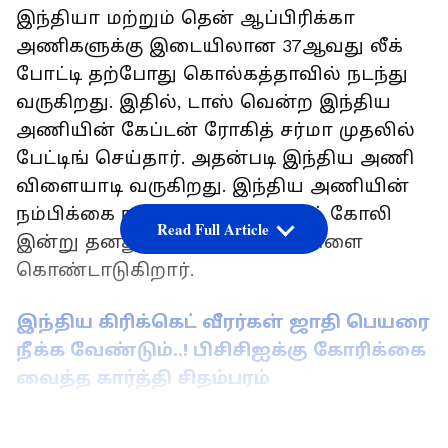
இந்தியா மற்றும் தென் ஆப்பிரிக்கா
அணிகளுக்கு இடையிலான 37ஆவது லீக்
போட்டி தற்போது கொல்கத்தாவில் நடந்து
வருகிறது. இதில், டாஸ் வென்ற இந்திய
அணியின் கேப்டன் ரோகித் சர்மா முதலில்
பேட்டிங் செய்தார். அதன்படி இந்திய அணி
விளையாடி வருகிறது. இந்திய அணியின்
நம்பிக்கை நட்சத்திரமான விராட் கோலி
Read Full Article
இன்று தனது 35ஆவது பிறந்தநாளை
கொண்டாடுகிறார்.
இந்திய கிரிக்கெட் வீரர்கள் ஜாதி பெயரை
நீக்க வேண்டும்..! பிசிசிஐக்கு கோரிக்கை
வைத்த கார்த்தி சிதம்பரம்