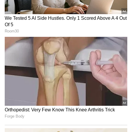
முதலில் பேட்டிங் ஆடிய இந்திய அணியின்
தொடக்க வீரர்களாக விராட் கோலியும்
கேஎல் ராகுலும் களமிறங்கினர். ராகுலும்
கோலியும் மிகச்சிறப்பாக பேட்டிங் ஆடி
முதல் விக்கெட்டுக்கு 12.4 ஓவரில் 119
ரன்களை குவித்தனர். இருவருமே அரைசதம்
அடித்த நிலையில், ராகுல் 62 ரன்களுக்கு
ஆட்டமிழந்தார். 3ம் வரிசையில் இறங்கிய
சூர்யகுமார் யாதவ் முதல் பந்தில் சிக்ஸர்
அடித்து 2வது பந்தில் ஆட்டமிழந்தார்.
தொடக்கம் முதலே சிறப்பாக ஆடிய விராட்
கோலி டி20 கிரிக்கெட்டில் தனது முதல்