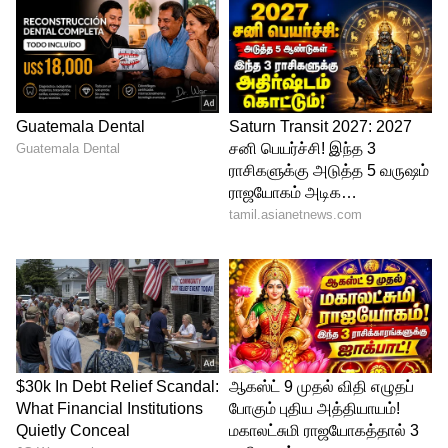
அதன்பின்னர் அஸ்மதுல்லா
ஓமர்ஸாயையும் புவனேஷ்வர் குமாரே
வீழ்த்தினார். 4 ஓவரில் 4 ரன் மட்டுமே
விட்டுக்கொடுத்து 5 விக்கெட்டுகளை
வீழ்த்திய புவனேஷ்வர் குமார், டி20
கிரிக்கெட்டில் 2வது முறையாக 5 விக்கெட்
வீழ்த்தி அசத்தினார். சிறப்பாகபேட்டிங் ஆடி
அரைசதம் அடித்த இப்ராஹிம் ஜட்ரான் 64
ரன்கள் அடித்து கடைசி வரை அவுட்டாகாமல்
இருந்தார். அதனால் 20 ஓவரில் 8 விக்கெட்
இழப்பிற்கு 111 ரன்கள் அடித்தது
ஆஃப்கானிஸ்தான் அணி.
இதையும் படிங்க -
Asia Cup: அவரை