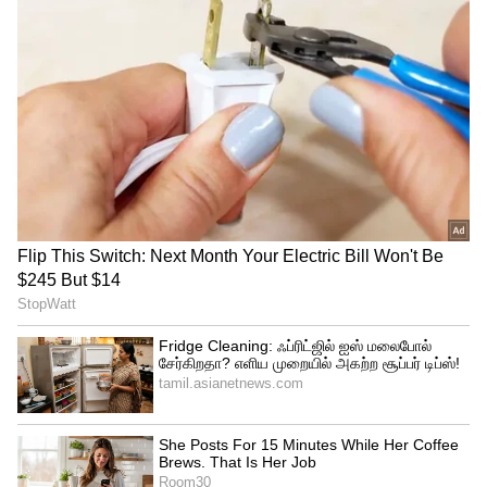
சதத்தை விளாசினார். 3 ஆண்டுக்கு பிறகு
சதமடித்த விராட் கோலி, சர்வதேச
கிரிக்கெட்டில் 71வது சதத்தை பதிவு செய்து
சாதனை படைத்தார். 61 பந்தில் 122 ரன்களை
குவித்து, சர்வதேச டி20 கிரிக்கெட்டில் அதிக
ரன்களை குவித்த இந்திய வீரர் என்ற
சாதனையையும் படைத்தார் கோலி.
கோலியின் அதிரடி சதத்தால் 20 ஓவரில் 212
ரன்களை குவித்தது இந்திய அணி.