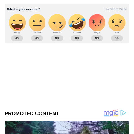
சாதனைகளை குவிக்க தொடங்கிய கிங்
கோலி
ABOUT THE AUTHOR
karthikeyan V
KV
Follow Us