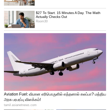
213 ரன்கள் என்ற கடின இலக்கை விரட்டிய
ஆஃப்கானிஸ்தான் அணியின் தொடக்க
வீரர்கள் ஹஸ்ரதுல்லா சேஸாய்,
ரஹ்மானுல்லா குர்பாஸ் மற்றும் கரிம்
ஜனத், நஜிபுல்லா ஜட்ரான் ஆகிய
நால்வரையுமே பவர்ப்ளேயிலேயே
வீழ்த்தினார் புவனேஷ்வர் குமார்.
பவர்ப்ளேயின் கடைசி ஓவரான 6வது
ஓவரில் ஆஃப்கான் கேப்டன் முகமது நபியை
அர்ஷ்தீப் சிங் வீழ்த்தினார்.