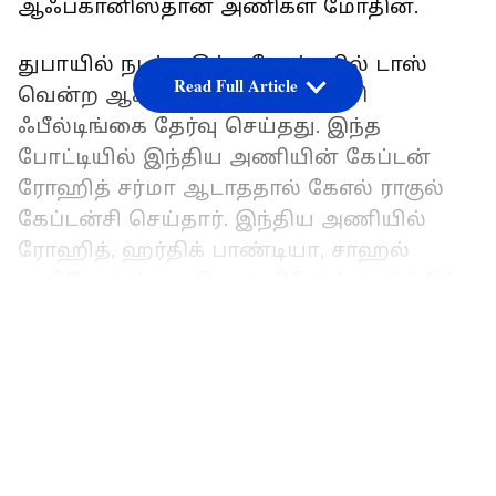
ஆஃப்கானிஸ்தான் அணிகள் மோதின.
துபாயில் நடந்த இந்த போட்டியில் டாஸ்
Read Full Article
வென்ற ஆஃப்கானிஸ்தான் அணி
ஃபீல்டிங்கை தேர்வு செய்தது. இந்த
போட்டியில் இந்திய அணியின் கேப்டன்
ரோஹித் சர்மா ஆடாததால் கேஎல் ராகுல்
கேப்டன்சி செய்தார். இந்திய அணியில்
ரோஹித், ஹர்திக் பாண்டியா, சாஹல்
ஆகியோருக்கு பதிலாக தினேஷ் கார்த்திக்,
தீபக் சாஹர், அக்ஸர் படேல் ஆகியோர்
LATEST VIDEOS
ஆடினர்.
இதையும் படிங்க-
ரோஹித்தின்
சாதனையை காலி செய்த கோலி..
பாண்டிங்கின் சாதனை சமன்..! மீண்டும்