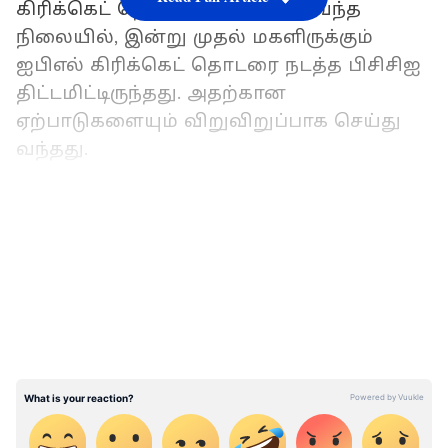
கிரிக்கெட் தொடர் நடத்தப்பட்டு வந்த
நிலையில், இன்று முதல் மகளிருக்கும்
ஐபிஎல் கிரிக்கெட் தொடரை நடத்த பிசிசிஐ
திட்டமிட்டிருந்தது. அதற்கான
ஏற்பாடுகளையும் விறுவிறுப்பாக செய்து
வந்தது.
SA20: அதிரடி காட்டிய கிளாசன்:எளிதில்
LATEST VIDEOS
வெற்றி பெற்ற டர்பன் சூப்பர்
ஜெயிண்ட்ஸ்!
இந்த நிலையில், இன்று காலை 2023 - 2027
ஆம் ஆண்டுக்கான மகளிர் ஐபிஎல்
கிரிக்கெட் தொடர் ஒளிபரப்பு உரிமைக்கான
ஏலம் நடந்தது. இதில், மகளிருக்கான ஐபிஎல்
கிரிக்கெட் தொடருக்கான உரிமத்தை