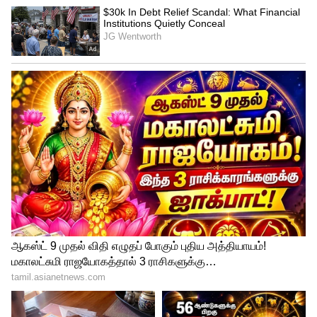
பங்கேற்கும் வீராங்கனைகளுக்கான ஏலம்
நடத்தப்பட இருப்பதாக தகவல்
வெளியாகிறது. இதைத் தொடர்ந்து மார்ச்
மாதம் முதல் முறையாக மகளிருக்கான
ஐபிஎல் கிரிக்கெட் தொடர் நடத்தப்பட
இருக்கிறது. ஆனால், இதுவரை ஐபிஎல்
தொடருக்கான போட்டி அட்டவணை குறித்து
எந்த தகவலும் வெளியாகவில்லை என்பது
குறிப்பிடத்தக்கது.
முதல் 5 லீக்குகளுக்கான மீடியா உரிமை:
NFL - கால்பந்து லீக் - ஒரு போட்டிக்கு ரூ.135
கோடி