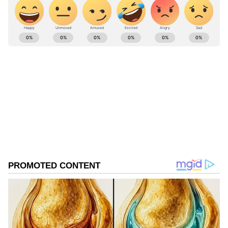
வெற்றிகளை பெற்றுள்ள ஆர்சிபி ஆகிய
அணிகளுக்கு இடையே கடும் போட்டி
ABOUT THE AUTHOR
நிலவுகிறது.
karthikeyan V
KV
சன்ரைசர்ஸ் ஹைதராபாத்
Follow Us