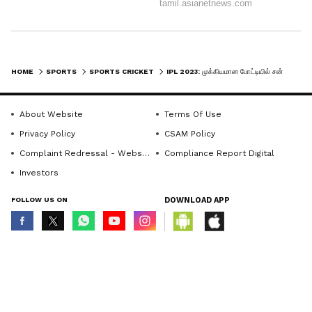
HOME
SPORTS
SPORTS CRICKET
IPL 2023: முக்கியமான போட்டியில் சன்ரைசர்ஸை எதிர்கொள்ளும் ஆர்சிபி..! இரு அணிகளின் உத்தேச ஆடும் லெவன்
About Website
Terms Of Use
Privacy Policy
CSAM Policy
Complaint Redressal - Website
Compliance Report Digital
Investors
FOLLOW US ON
DOWNLOAD APP
© Copyright 2026 Asianxt Digital Technologies Private Limited (Formerly
known as Asianet News Media & Entertainment Private Limited) | All Rights
Reserved