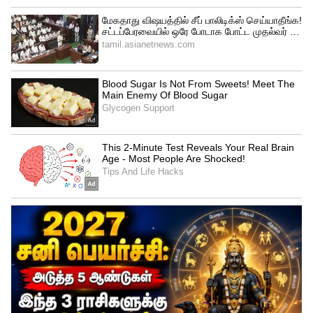
வெளிநாட்டு அணிகள் கடந்த காலங்களில்
ஒரேயொரு நல்ல ஸ்பின்னருடன் வரும். ஒரு
ஸ்பின்னர் மட்டும் நன்றாக பந்துவீசுவார்.
மற்றவர்கள் அனைவரும் ரன்களை வாரி
வழங்குவார்கள். ஆனால் இந்த 2 இளம்
ஸ்பின்னர்களும் கட்டுக்கோப்புடன் பந்துவீசி
இந்திய அணிக்கு அழுத்தம் கொடுத்து
விக்கெட்டுகளையும் வீழ்த்தினர்.
இங்கிலாந்தின் ஸ்வான் - பனேசர்
ஜோடிக்கு பிறகு இந்திய மண்ணில் வேறு
எந்த வெளிநாட்டு ஸ்பின் ஜோடியும்
அந்தளவிற்கு சிறப்பாக பந்துவீசியதில்லை
என்று சிலர் கூறினார்கள். கடந்த 10
ஆண்டில் இந்தியாவிற்கு வந்த வெளிநாட்டு
ஸ்பின்னர்களில் இவர்கள் தான் பெஸ்ட்
என்று ராகுல் டிராவிட் புகழாரம் சூட்டினார்.