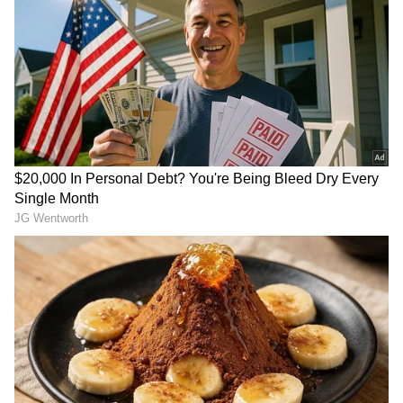
தலைமை பயிற்சியாளர் ராகுல் டிராவிட்,
ஆஸ்திரேலிய ஸ்பின்னர்களை வெகுவாக
புகழ்ந்து பேசியுள்ளார். இதுகுறித்து பேசிய
ராகுல் டிராவிட், நேதன் லயன்
தலைமையிலான ஆஸ்திரேலிய ஸ்பின்
பவுலிங் யூனிட் அருமையாக பந்துவீசியது.
ஆஸ்திரேலிய அணிக்காக கடந்த பல
ஆண்டுகளாக லயன் சிறப்பாக
பந்துவீசிவருகிறார். அந்த 2 இளம்
ஸ்பின்னர்களும்(மர்ஃபி, குன்னெமன்)
லயனுக்கு சிறப்பாக ஒத்துழைப்பு கொடுத்து
பந்துவீசினர்.