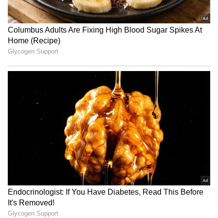
ICC WTC ஃபைனலில் இந்திய அணியின்
ஓபனராக ராகுல் - கில் இருவரில் யார்
ஆடலாம்..? தினேஷ் கார்த்திக் அதிரடி
இந்தியாவிற்கு டெஸ்ட் ஆட வந்த பல