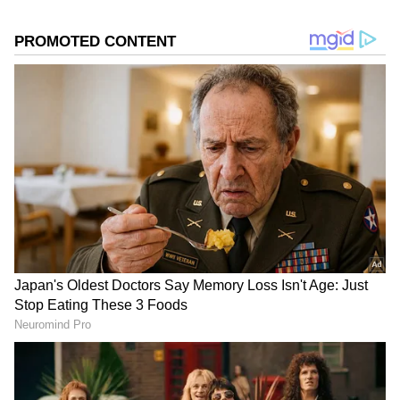
DOWNLOAD APP
RECOMMENDED STORIES
2004ம் ஆண்டுக்கு பின் இந்திய மண்ணில்
டெஸ்ட் தொடரை வென்றிராத ஆஸ்திரேலிய
அணி, 19 ஆண்டுகளுக்கு பின் இந்தியாவில்
Virat Kohli: ‘கிங்’ கோலி
Top 10 Indian Batsmen: