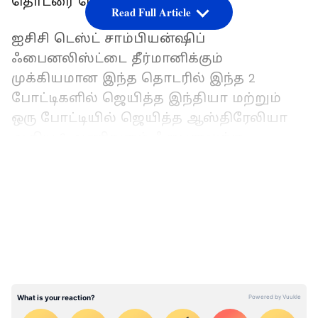
தொடரை வென்றது.
Read Full Article
ஐசிசி டெஸ்ட் சாம்பியன்ஷிப்
ஃபைனலிஸ்ட்டை தீர்மானிக்கும்
முக்கியமான இந்த தொடரில் இந்த 2
போட்டிகளில் ஜெயித்த இந்தியா மற்றும்
ஒரு போட்டியில் ஜெயித்த ஆஸ்திரேலியா
ஆகிய 2 அணிகளும் ஃபைனலுக்கு
முன்னேறிவிட்டன.
LATEST VIDEOS
IND vs AUS: கடைசி டெஸ்ட் போட்டி டிரா..
இந்திய மண்ணில் தொடர்ச்சியாக 16வது
டெஸ்ட் தொடரை வென்று இந்திய அணி
சாதனை