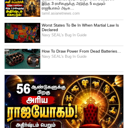
யாருக்கும் தெரியாமல் மறைமுகமாக
கண்ணீரை துடைத்த காவ்யா மாறன் –
வைரலாகும் வீடியோ!
முதல் முறையாக ஒரு கேப்டனாக ஷ்ரேயாஸ்
ஐயர் ஐபிஎல் டிராபியை தனது கையில்
ஏந்தியுள்ளார். இந்த நிலையில் தான் ராயல்
சேலஞ்சர்ஸ் பெங்களூரு அணியின் வீரரும்,
வெஸ்ட் இண்டீஸ் அணியின் முன்னாள்
வீரருமான கிறிஸ் கெயில் கேகேஆருக்கு
வாழ்த்து தெரிவித்துள்ளார். 17ஆவது
சீசனில் சாம்பியனான கேகேஆர் அணியின்
வெற்றியை கொண்டாடி தனது
வாழ்த்துக்களை தெரிவித்துள்ளார்.
கையில்
சரக்கு கிளாஸ் வைத்துக் கொண்டு கடலில்
போட்டில் நின்று கொண்டு டான்ஸ் ஆடியபடி