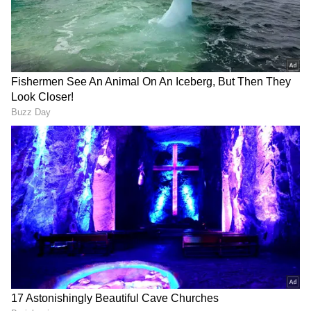
முதல் முறையாக டிராபி வென்ற
ஷ்ரேயாஸ் ஐயர் – ஐபிஎல் 2024 விருது,
பரிசுத்தொகை வென்றவர்கள் பட்டியல்!
DOWNLOAD APP