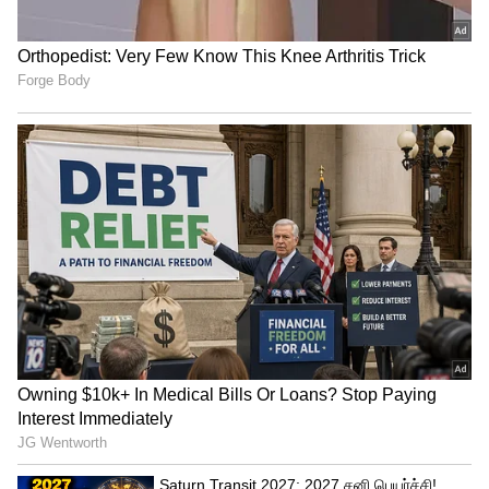
காசோலையும், ஐபிஎல் டிராபியும்
பிரேமலதா விஜயகாந்த் !
வழங்கப்பட்டது.