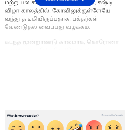
மற்ற பல காரணங்களுக்காகவும், சஷ்டி
விழா காலத்தில், கோவிலுக்குள்ளேயே
வந்து தங்கியிருப்பதாக, பக்தர்கள்
வேண்டுதல் வைப்பது வழக்கம்.
கடந்த மூன்றாண்டு காலமாக, கொரோனா
காலக்கட்டத்தில், திருச்செந்தூர்
கோவிலுக்குள் விழாக்கள்
LATEST VIDEOS
நடைபெறவில்லை. தற்போது, இந்த
ஆண்டுக்கான கந்த சஷ்டி விழா
திட்டமிடப்பட்டுள்ளது. வரும் 25 அக்டோபர்
காலை 6 மணிக்கு தொடங்கி. மாலை 6 மணி
வரை சூரசம்ஹாரத்துடன் நிறைவுபெறும்
இந்த விழாவில் பெருந்திரளான மக்கள்
பங்கு கொள்ள ஆவலுடன்
காத்திருக்கிறார்கள்.