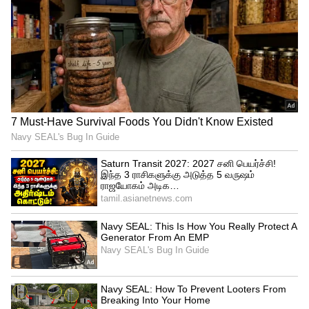
மறுநாள் விடுமுறையா ? அமைச்சர்
அன்பில் மகேஷ் சொன்ன சூப்பர் நியூஸ்.!
அரசு மௌனம் காப்பதால் இதில் ஏதோ
மர்மம் இருப்பதாக தெரிகிறது? பக்தர்களின்