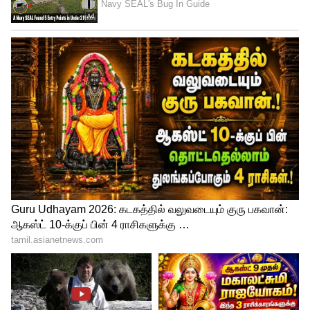
ஆன்மீக உணர்வுகளுக்கும், பாரம்பரிய
மரபுகளுக்கும் எதிராக திமுக அரசு
தொடர்ந்து அத்துமீறலில் ஈடுபட்டு வருவது
உள்நோக்கம் கொண்ட செயலாகும். ஆக
பக்தர்கள் தங்களுடைய வேண்டுதலை
நிறைவேற்ற, தமிழக அரசு அனுமதி
மறுப்பதும், பக்தர்களின் ஆன்மீக
உரிமையில் அரசு தலையிடுவதும்,
வன்மையாகக் கண்டிக்கத்தக்கது.