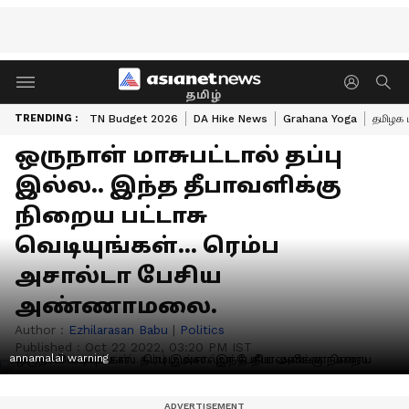
தமிழ்
TRENDING :
TN Budget 2026
DA Hike News
Grahana Yoga
தமிழக 
ஒருநாள் மாசுபட்டால் தப்பு
இல்ல.. இந்த தீபாவளிக்கு
நிறைய பட்டாசு
வெடியுங்கள்... ரெம்ப
அசால்டா பேசிய
அண்ணாமலை.
Author :
Ezhilarasan Babu
|
Politics
Published :
Oct 22 2022, 03:20 PM IST
annamalai warning