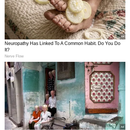
உசுப்பேத்துறவங்கள ஓட
Trisha: டீலே இதுதான்.!
விட்டு,
விராலிமலையில் த்ரிஷா
கடுப்பேத்துறவங்கள
போட்டி.?! வெற்றி
கதற விட்ட விஜய்!
கனியை தட்டி தருவதாக
விஜயபாஸ்கர் உறுதி.!