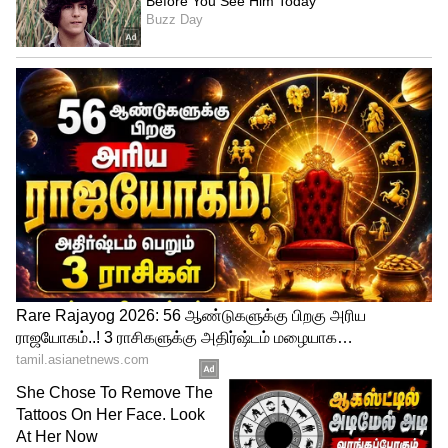
சிஐஜி அளித்த தகவலின்படி தமிழகம்
கடனில் உள்ளது அடுத்து வரும் நிதி
ஆண்டில் கடன் பெற்று தான் ஆட்சி
செய்யமுடியும், சிஐஜி அளித்திருக்கும்
தகவல் தமிழகத்திற்கு அபாய மணி,
இனியாவது அரசு தனது போக்கை மாற்றிக்
கொள்ளவேண்டும் என்றார். அப்போது
தீபாவளி பண்டிகைக்கு விதிக்கப்பட்டு