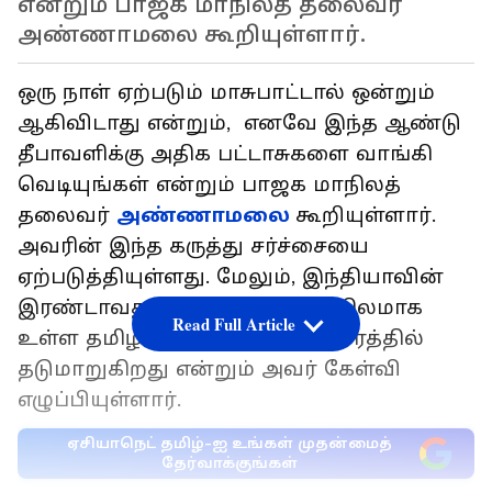
என்றும் பாஜக மாநிலத் தலைவர்
அண்ணாமலை கூறியுள்ளார்.
ஒரு நாள் ஏற்படும் மாசுபாட்டால் ஒன்றும்
ஆகிவிடாது என்றும், எனவே இந்த ஆண்டு
தீபாவளிக்கு அதிக பட்டாசுகளை வாங்கி
வெடியுங்கள் என்றும் பாஜக மாநிலத்
தலைவர்
அண்ணாமலை
கூறியுள்ளார்.
அவரின் இந்த கருத்து சர்ச்சையை
ஏற்படுத்தியுள்ளது. மேலும், இந்தியாவின்
இரண்டாவது பொருளாதார மாநிலமாக
Read Full Article
உள்ள தமிழகம் ஏன் பொருளாதாரத்தில்
தடுமாறுகிறது என்றும் அவர் கேள்வி
எழுப்பியுள்ளார்.
ஏசியாநெட் தமிழ்-ஐ உங்கள் முதன்மைத்
தேர்வாக்குங்கள்