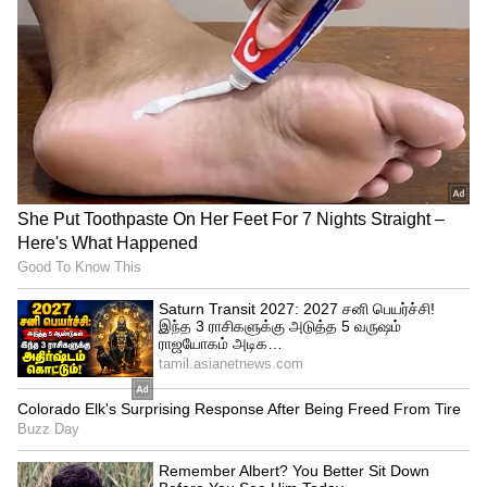
உள்ள நிர்வாகிகள் நடத்தும் பள்ளிகள்
மற்றும் இந்தி கற்பிக்கப்படும் பள்ளிகள்
குறித்து தெரிவிக்கப்படும். திமுகவின்
இந்தி எதிர்ப்புப் போராட்டம் ஒரு நாடகம்
என்று மக்களுக்கு நன்கு தெரியும். 1968இல்
மூன்றாவது மொழியாக இந்தி திணிப்பு
கொண்டுவந்தது காங்கிரஸ் தான் என்பதை
கே.எஸ் அழகிரியால் இல்லை என்று
சொல்ல முடியுமா? இந்தியாவில்
இரண்டாவது பொருளாதார மாநிலமாக
தமிழ்நாடு உள்ளது. ஆனால் தமிழ் நாடு
பொருளாதாரத்தில் தடுமாறுவது ஏன்?