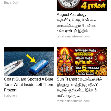
இருக்கிற கட்டுப்பாடுகள் குறித்து
செய்தியாளர்கள் எழுப்பிய கேள்விக்கு,
ஒருநாள் மாசு ஏற்பட்டால் ஒன்றும் ஆகி
விடாது, தீபாவளிக்கு பட்டாசு வெடிப்பது
என்பது நமது கலாச்சாரம், ஆகவே இந்த
ஆண்டு நிறைய பட்டாசுகளை வாங்கி
வெடியுங்கள் இவ்வாறு அண்ணாமலை
கூறினார்.