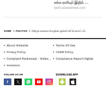
HOME
POLITICS
அதிமுக தலைமை பொறுப்பை ஓபிஎஸ் விட்டு தரமாட்டார்...? இபிஎஸ் செய்வது சூழ்ச்சியின் உச்சம்..! தனியரசு காட்டம்
About Website
Terms Of Use
Privacy Policy
CSAM Policy
Complaint Redressal - Website
Compliance Report Digital
Investors
FOLLOW US ON
DOWNLOAD APP
© Copyright 2026 Asianxt Digital Technologies Private Limited (Formerly
known as Asianet News Media & Entertainment Private Limited) | All Rights
Reserved