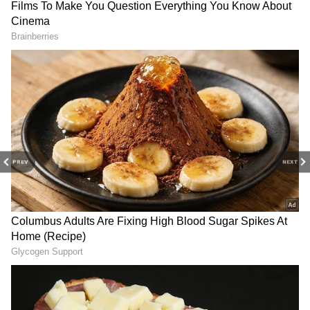
RECOMMENDED STORIES
PREV
NEXT
TN AGRI BUDGET: திராவிட
Tamil Nadu Agri Budget:
கட்சிகள் செய்யாததை
இனி தடையில்லா
செய்தாரா விஜய்?! முதல்
விவசாயம் சாத்தியம்..!
வேளாண் பட்ஜெட்டின்
இலவச மின்சாரத்துக்காக
முக்கிய அம்சங்கள்..!
ரூ.7,432 கோடி ஒதுக்கீடு..!