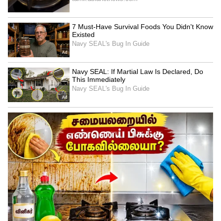
செய்யப் போகிறார்கள், அவ்வாறு செய்தால்
ஆயிரம் ரூபாய் செலுத்தியவர்கள் இனி 15
ஆயிரம் முதல் 20 ஆயிரம் ரூபாய் வரை
செலுத்த வேண்டிய நிலை வரும், மத்திய
அரசின் மீது பழி போட்டு இப்போது மின்
கட்டணம் ஏற்றப்பட்டுள்ளது, வீட்டில்
இரண்டு தளங்கள் இருந்தால் கீழ்
தளத்திற்கு தனி ஒரு இணைப்பும், மேல்
தளத்திற்கு தனி இணைப்பும் வழங்கப்பட்டு
வந்தது.