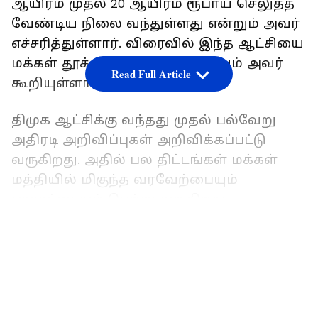
ஆயிரம் முதல் 20 ஆயிரம் ரூபாய் செலுத்த
வேண்டிய நிலை வந்துள்ளது என்றும் அவர்
எச்சரித்துள்ளார். விரைவில் இந்த ஆட்சியை
மக்கள் தூக்கி எறிவார்கள் என்றும் அவர்
Read Full Article
கூறியுள்ளார்.
திமுக ஆட்சிக்கு வந்தது முதல் பல்வேறு
அதிரடி அறிவிப்புகள் அறிவிக்கப்பட்டு
வருகிறது. அதில் பல திட்டங்கள் மக்கள்
மத்தியில் மிகுந்த வரவேற்பையும்
பாராட்டையும் பெற்று வருகிறது.
LATEST VIDEOS
இது ஒருபுறம் உள்ள நிலையில் பல்வேறு
வரிகளை திமுக உயர்த்திய வண்ணம்
உள்ளது. இது மக்கள் மத்தியில் அதிக வரிச்
சுமையை ஏற்படுத்தியுள்ளது. இதை