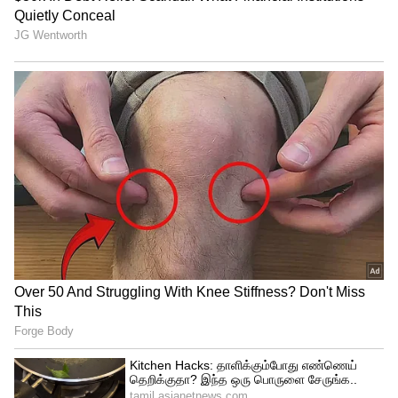
இதையும் படியுங்கள்:
என்ன கட்சியில்
இருந்து நீக்கிட்டாங்க!
உச்சநீதிமன்றத்தில் முறையிட்ட OPS!
தலைமை நீதிபதி என்ன சொன்னார்
தெரியுமா?
சொத்துவரி மற்றும் மின்கட்டண உயர்வு
ஆகியவற்றை உயர்த்தி மக்கள் விரோத
ஆட்சியை திமுக தந்து கொண்டிருக்கிறது,
இனிமேல் தான் திமுக அரசு உயர்த்தியுள்ள
வரிகளின் வலி என்ன என்பது மக்களுக்கு
தெரிய போகிறது, இனி வரி சீராய்வும்