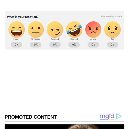
எதிர்க்கட்சிகளான பாஜக அதிமுக மிக
கடுமையாக கண்டித்து வருகின்றன,
தற்போது மின்கட்டண உயர்வு தமிழக அரசு
அறிவித்துள்ளது, இதை திரும்பப் பெற
வேண்டும் என்று வரும் 25ம் தேதி அதிமுக
ABOUT THE AUTHOR
போராட்டம் அறிவித்துள்ளது.
Ezhilarasan Babu
EB
மு. க. ஸ்டாலின்
Published :
Jul 23 2022, 08:37 AM IST
Follow Us