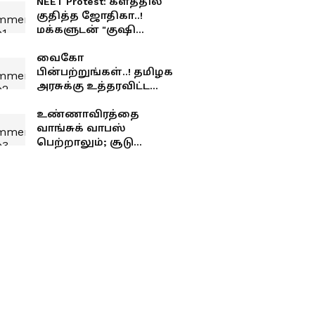
NEET Protest: களத்தில்
குதித்த ஜோதிகா..!
மக்களுடன் "குஷி
ஜோடிகள்" என
சந்தோஷப்படும் விஜய்
வைகோ
ரசிகர்கள்..! செம்ம
பின்பற்றுங்கள்..! தமிழக
இல்ல..!
அரசுக்கு உத்தரவிட்ட
நீதிமன்றம்! என்ன
நடக்குது நாட்டுல...?
உண்ணாவிரத்தை
வாங்சுக் வாபஸ்
பெற்றாலும்; சூடு
குறையாத CJP
போராட்டக்களம்!