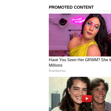
மேலும், அவர் பணம் சம்பாதிப்
கே.பி.முனுசாமிக்கு பதவி கொடு
வியாபாரம் செய்யும் கே.பி.மு
இரண்டு நாட்களில் வீடியோ ரில
பேசினால் இனி நாங்கள் சும்மா இ
ஆடியோ விவகாரம் அதிமுகவில் ப
இதையும் படிங்க;-
தோல்வி பயத
கொலைவெறி தாக்குதல்.. எரி