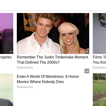
பதற்காகவே இபிஎஸ் அணியில் இருக்கிறார்.
த்ததே ஓபிஎஸ் தான். சீசனுக்கு எற்றார் போல்
னுசாமி வாயை மூடவில்லை என்றால் அடுத்த
ீஸ் செய்வேன் என்றும் ஓபிஎஸ் தொடர்பாக
ருக்க மாட்டோம் என எச்சரித்தார். இந்த
ெரும் பரபரப்பை ஏற்படுத்தியது.
்தால் திமுக ரௌடிகள் தம்பிகள் மீது
மலையாய் வெடிக்கும் சீமான்