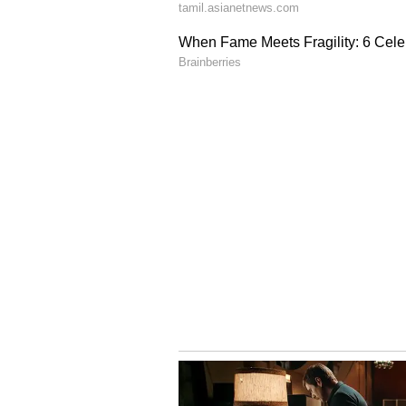
இதுதொடர்பாக ராஜேந்திர பாலாஜ
அதற்கு பதிலளித்த அவர்;- அரசி
இதையெல்லாம் ஆடியோவாக வெளி
அந்த ஆடியோவில் தான் எம்.எல்.ஏ
கே.பி.முனுசாமி கூறவில்லை. 
இருக்கும் கருத்துக்கள் உண்ம