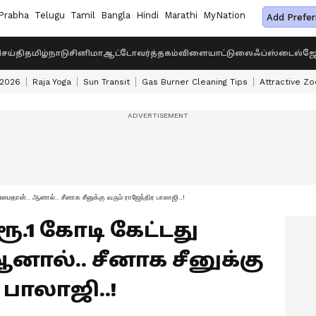
Prabha
Telugu
Tamil
Bangla
Hindi
Marathi
MyNation
Add Prefer
ெய்தி
தமிழ்நாடு
சினிமா
ஆட்டோ
வர்த்தகம்
விளையாட்டு
லைஃப்ஸ்டைல்
ஜோ
 2026
Raja Yoga
Sun Transit
Gas Burner Cleaning Tips
Attractive Zo
்மைதான்.. ஆனால்.. சீனாக சீனுக்கு வரும் ராஜேந்திர பாலாஜி..!
ரூ.1 கோடி கேட்டது
ால்.. சீனாக சீனுக்கு
 பாலாஜி..!