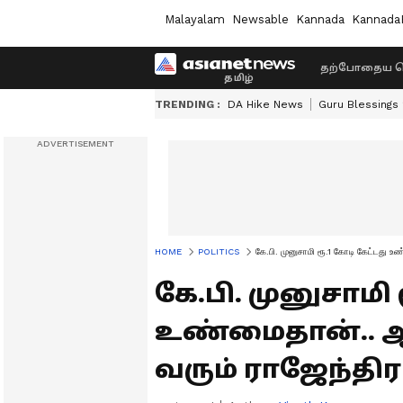
Malayalam
Newsable
Kannada
Kannada
தற்போதைய ச
TRENDING :
DA Hike News
Guru Blessings
HOME
POLITICS
கே.பி. முனுசாமி ரூ.1 கோடி கேட்டது உண
கே.பி. முனுசாமி 
உண்மைதான்.. ஆன
வரும் ராஜேந்திர