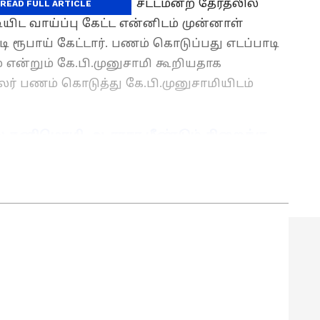
ருஷ்ணமூர்த்தி 2021 சட்டமன்ற தேர்தலில்
READ FULL ARTICLE
ிட வாய்ப்பு கேட்ட என்னிடம் முன்னாள்
ி ரூபாய் கேட்டார். பணம் கொடுப்பது எடப்பாடி
 என்றும் கே.பி.முனுசாமி கூறியதாக
லர் பணம் கொடுத்து கே.பி.முனுசாமியிடம்
ல் கனிமொழி, ஆ.ராசா மீண்டும் சிறைக்கு
ை அலறவிடும் இபிஎஸ்..!
க செய்தித்துறையில் பணியாற்றி வரும் இவர்.
சியாநெட் நியூஸ் தமிழில் சப்-எடிட்டராக பணியாற்றி
 குறித்து நன்கு அனுபவம் கொண்டவர். தமிழ்நாடு,
ளை எழுதுவதில் ஆர்வம் கொண்டவர்.