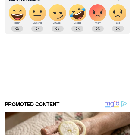
நீட் தேர்வு- ஆளுநர் கருத்து
ABOUT THE AUTHOR
Ajmal Khan
AK
அஜ்மல்கான், பிரபல தொலைக்காட்சிகளில் மூத்த
மற்றும் சிறப்பு செய்தியாளராக பணிபுரிந்துள்ளார்.
20வருடங்களாக செய்தித்துறையில் பணியாற்றி
வரும் இவர், கடந்த 3 ஆண்டுகளாக ஏசியா நெட்
மு. க. ஸ்டாலின்
இணையதளத்தில் தமிழ்நாடு மற்றும் அரசியல்
நீட் தேர்வு
அரசியல்
தமிழ்நாடு
சார்ந்த செய்திகளையும் எழுதி வருகிறார்.
Published :
Aug 18 2023, 07:53 AM IST
Follow Us