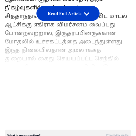
நிகழ்வுகளில் ஆர் எஸ் எஸ்
Read Full Article
சித்தாந்தங்களை பேசுவது, திராவிட மாடல்
ஆட்சிக்கு எதிராக விமர்சனம் வைப்பது
போன்றவற்றால், இருதரப்பினருக்கான
மோதலில் உச்சகட்டத்தை அடைந்துள்ளது.
இந்த நிலையில்தான் அமலாக்கத்
துறையால் கைது செய்யப்பட்ட செந்தில்
பாலாஜியை அமைச்சர் பதவியில் இருந்து
நீக்கி ஆளுநர் ரவி வெளியிட்ட உத்தரவு
LATEST VIDEOS
பரபரப்பை ஏற்படுத்தியது. ஆளுநரை
வெளியிட்ட உத்தரவுக்கு தமிழக
முதலமைச்சர் உள்ளிட்ட அரசியல் கட்சிகள்
கடும் கண்டனத்தை தெரிவித்து இருந்த
நிலையில் அடுத்த ஒரு சில மணி நேரத்தில்
தனது உத்தரவிலிருந்து பின் வாங்கினார்
ஆளுநர்.