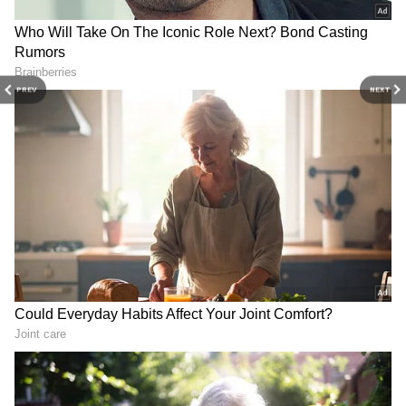
இந்த நிலையில் ஆளுநர் மாளிகையில் நீட்
தேர்வு வெற்றி பெற்ற மாணவர்களுக்கு
PREV
NEXT
மத்தியில் ஆளுநர் ரவி பேசியபோது, நீட்
தேர்வு மசோதாவில் நானாக இருந்தால்
கையெழுத்திட மாட்டேன் எனக் கூறி
RECOMMENDED STORIES
பரபரப்பை ஏற்படுத்தி இருந்தார். தமிழக
மக்களே நீட் தேர்வுக்கு எதிராக போராட்டம்
நடத்திவரும் நிலையில் ஆளுநர் ரவியின்
கருத்து அனைவரின் மத்தியிலும்
அதிர்ச்சியை ஏற்படுத்தியது. இந்த
நிலையில் ஆளுநர் ரவியின் பேச்சைக்
கண்டித்தும், நீட் தேர்வுக்கு விலக்களிக்க
கோரியும் திமுக சார்பாக வருகின்ற 20ஆம்
TVK Budget: இது பட்ஜெட்
Udhayanidhi:
தேதி தமிழக முழுவதும் உண்ணாவிரதப்
இல்ல, வெறும் ஸ்டிக்கர்
உதயநிதியை பத்தி