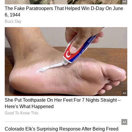
தமிழ்நாடு பட்ஜெட் கூட்டத்தொடர்:
விவாதிக்கு இருப்பதாக கூறப்படுகிறது.
சபாநாயகர் ஜே.சி.டி. பிரபாகரன்
மேலும் செந்தில் பாலாஜி தொடர்ந்து
செய்தியாளர் சந்திப்பு
அமைச்சர் பதவியில் நீடிப்பது தொடர்பாக
சட்டத்துறையிடம் ஆலோசனை கேட்பார் என
தெரிகிறது.