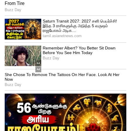
இதையும் படியுங்கள்
தனித்து விடப்பட்ட பாஜக... நாடாளுமன்ற
தேர்தலில் மோடி ஆட்சி
இந்துக்களாலேயே தூக்கி எறியப்படும்.!-
திருமாவளவன்