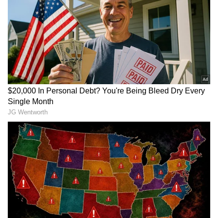
ஸ்பார்ட்டன்ஸை வீழ்த்தி கெத்து
காட்டுமா கோவை!
பழங்குடியினர்
மேலும் படிக்க:
அட கடவுளே.. மேயர்
வெளியேற்றத்திற்கு எதிர்ப்பு !
கூட்டத்தில் ”விக்ரம்” படம் பார்த்த அரசு
தேனியில் கம்யூனிஸ்ட் கட்சி
அதிகாரிகள்.. வைரலாகும் புகைப்படம்
வீதிப்போராட்டம் !