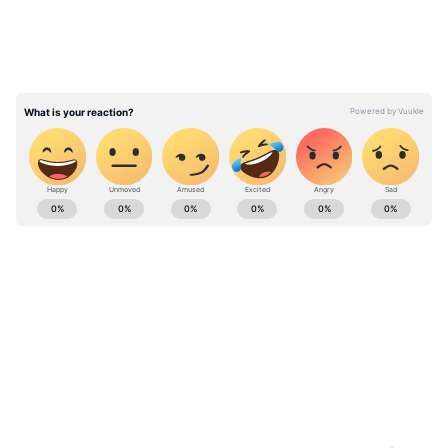
மேலும் படிக்க:
பிரின்ஸ்பால் ரூமில் ரத்த
கரையுடன் காண்டம்.. தாளாளர் மகன்கள்
எங்கே? பகீர் கிளப்பும் வி.சி.க. மாவட்ட
செயலாளர்
ABOUT THE AUTHOR
Thanalakshmi V
TV
ஏக்நாத் ஷிண்டே
Follow Us