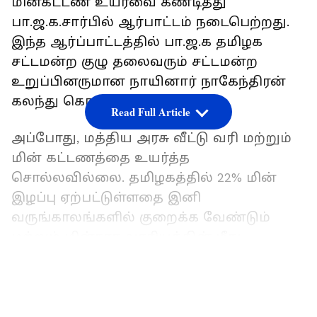
மின்கட்டண உயர்வை கண்டித்து
பா.ஜ.க.சார்பில் ஆர்பாட்டம் நடைபெற்றது.
இந்த ஆர்ப்பாட்டத்தில் பா.ஜ.க தமிழக
சட்டமன்ற குழு தலைவரும் சட்டமன்ற
உறுப்பினருமான நாயினார் நாகேந்திரன்
கலந்து கொண்டு பேசினார்.
Read Full Article
அப்போது, மத்திய அரசு வீட்டு வரி மற்றும்
மின் கட்டணத்தை உயர்த்த
சொல்லவில்லை. தமிழகத்தில் 22% மின்
இழப்பு ஏற்பட்டுள்ளதை இனி
வருங்காலங்களில் குறைக்க வேண்டும்
மற்றும் மின்சார வாரியத்தின் மீது
இருக்கும் கடன்களை குறைப்பதற்கான
LATEST VIDEOS
நடவடிக்கைகளை எடுக்க வேண்டும் என்று
தான் மத்திய அரசு தெரிவித்துள்ளது என
அவர் விளக்கினார்.