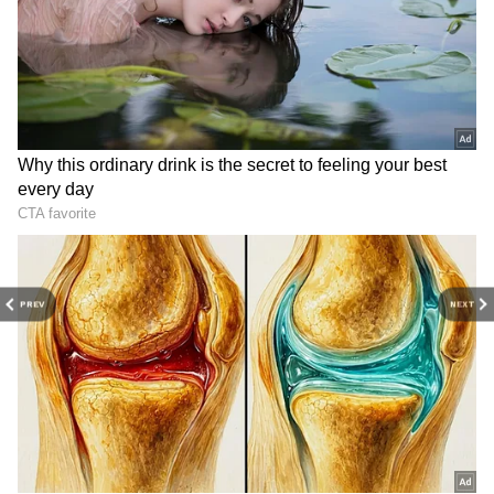
மேலும் சமீபத்தில் தான் சொத்து வரியை
தமிழக அரசு உயர்த்தியது. அதிலிருந்து
மக்கள் நிம்மதி பெருமூச்சு
விடுவதற்குள்ளாக தற்போது மின்
RECOMMENDED STORIES
கட்டணத்தை உயர்த்தியுள்ளது.
PREV
NEXT
இதுக்குறித்து விளக்கமளித்த தமிழக
மின்சாரத்துறை அமைச்சர், மத்திய அரசு
சொன்னதால் தான் கட்டணத்தை
உயர்த்தியதாக அவர் தெரிவித்துள்ளார்.
ஆனால் மத்திய அரசானது எந்த
காலகட்டத்திலும் எந்த அரசும் அப்படி