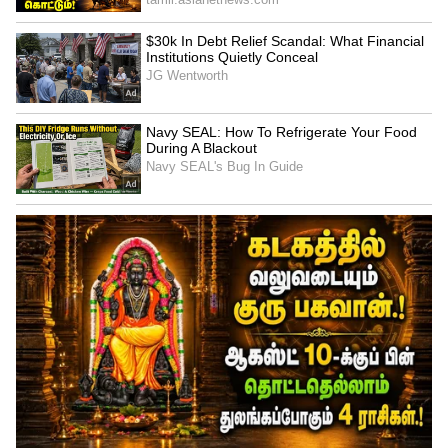
கூட்டத்தில், அதிகாரிகள் அதை பற்றி
சிறிதும் கவலையில்லாமல் அதிகாரிகள்
தங்களது செல்போன்களில் ஆழ்ந்து
இருந்தனர். மேலும் சில அதிகாரிகள்
கூட்டத்திலிருந்து பாதியிலேயே கிளம்பிச்
சென்றுள்ளனர். இச்சம்பவம்
பொதுமக்களிடையே அதிருப்தியை
ஏற்படுத்தியுள்ளது.