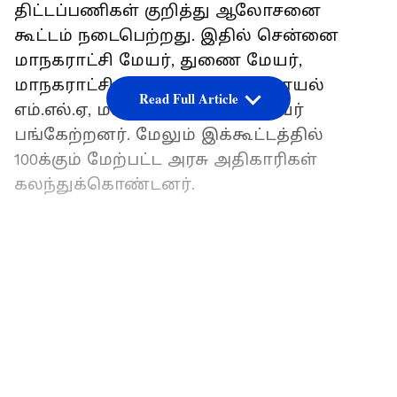
திட்டப்பணிகள் குறித்து ஆலோசனை
கூட்டம் நடைபெற்றது. இதில் சென்னை
மாநகராட்சி மேயர், துணை மேயர்,
மாநகராட்சி ஆணையர், மதுரவாயல்
Read Full Article
எம்.எல்.ஏ, மணடலக்குழுத் தலைவர்
பங்கேற்றனர். மேலும் இக்கூட்டத்தில்
100க்கும் மேற்பட்ட அரசு அதிகாரிகள்
கலந்துக்கொண்டனர்.
மேலும் படிக்க:
முன்னாள் அமைச்சர்கள்
மீது வழக்குப்பதிவு செய்ய சிபிஐக்கு
LATEST VIDEOS
அனுமதி.. மீண்டும் சூடுபிடிக்கும் குட்கா
ஊழல்..!