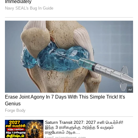
சோழாஸ் !
இதற்கெற்கெல்லாமல் ஒரு படி மேலாக,
அதிகாரி ஒருவர் தனது செல்போனில்
சமீபத்தில் கமல் நடிப்பில் வெளியான
விக்ரம் படத்தை ஜாலியாக
பார்த்துக்கொண்டிருக்கிறார். மக்களின்
வளர்ச்சி பணி குறித்தான ஆலோசனைக்
கூட்டத்தில், அதிகாரிகள் அலட்சியமாக
செல்போனில் கேம், படம்
பார்த்துக்கொண்டிருந்த சம்பவங்கள்
மக்களிடம் அதிர்ச்சியை ஏற்படுத்தியுள்ளது.
மக்களின் குறைகளை பேச வேண்டிய