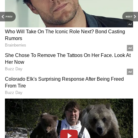
அதிகாரிகள் அதையெல்லாம் கேட்காமல்
தங்களது செல்போன்களில் வாட்ஸ் அப்,
PREV
NEXT
பேஸ்புக் உள்ளிட்ட சமூக வலை தளங்களில்
பார்த்துக் கொண்டிருந்தனர்.
அதோடுமட்டுமல்லாமல் சில அதிகாரிகள்
RECOMMENDED STORIES
தங்களது செல்போன்களில் வீடியோ
கேம்களை விளையாடிக் கொண்டிருந்தனர்.
இது தொடர்பான புகைப்படங்கள் மற்றும்
வீடியோக்கள் வைரலாகி வருகிறது.
CM Vijay: டைவர்ஸ்
Vijay - Sangeetha:
கேஸை வாபஸ் வாங்கிய
பிரியமானவருக்காக
சங்கீதா! சமரசமா?
இறங்கி வந்த சங்கீதா
அரசியல் நிர்பந்தமா?
விஜய்.! தடைகளை
உடைத்து குடும்பத்தை