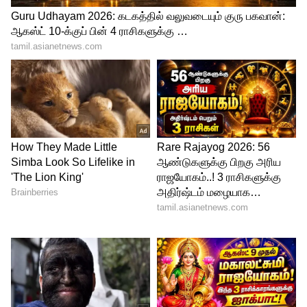
நாக்கில் வெள்ளைப் பூச்சு காணப்பட்டால்
குடல் ஆரோக்கியத்தை கவனிப்பது
முக்கியம்..!!
நமீபியாவின் ஹிம்பா பழங்குடியின மக்கள்
யாரும் தண்ணீரைக் கொண்டு குளிப்பது
கிடையாது. கடுமையான பாலைவன
காலநிலை மற்றும் குடிநீர் கிடைக்காத
தீவிரமான சூழலில் வாழ்கின்றனர்.
அதனால் கிடைக்கும் தண்ணீரை அவர்கள்
குடிப்பதற்கு மட்டுமே பயன்படுத்துகின்றனர்.
அதனால் அவர்கள் சுகாதாரம் இல்லாமல்