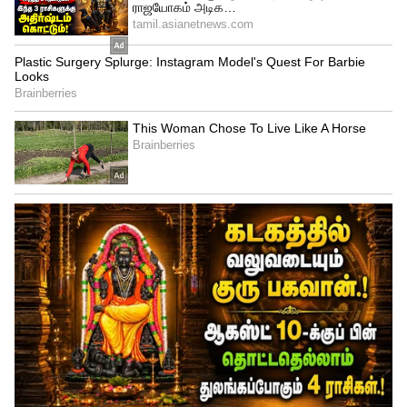
செய்துகொள்கின்றனர். ஆண்களில் பலர்
இரண்டு, மூன்று மனைவிகளுடன்
வாழ்பவராக உள்ளனர். இச்சமூகத்தில்
பெண்களுக்கு சிறுவயதிலேயே திருமணம்
செய்துவைக்கும் நடைமுறை அதிகளவில்
உள்ளது.