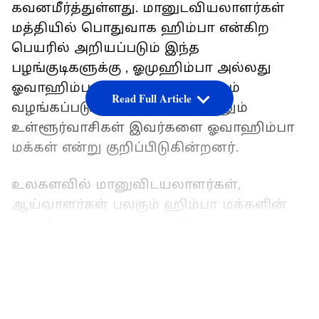
கவனமீர்த்துள்ளது. மானுடவியலாளர்கள்
மத்தியில் பொதுவாக ஹிம்பா என்கிற
பெயரில் அறியப்படும் இந்த
பழங்குடிகளுக்கு , ஓமுஹிம்பா அல்லது
ஓவாஹிம்பா என்கிற பெயர்களும்
Read Full Article
வழங்கப்படுகின்றன. பெரும்பாலும்
உள்ளூர்வாசிகள் இவர்களை ஓவாஹிம்பா
மக்கள் என்று குறிப்பிடுகின்றனர்.
உலகளவில் மானுவிடயலாளர்கள்,
ஆய்வாளர்கள் பலரும் ஹிம்பா மக்களின்
வாழ்க்கை முறை, ஆடை, பொருளாதார
நடைமுறை, பழக்க வழக்கங்கள்
LATEST VIDEOS
உள்ளிட்டவற்றை உற்றுநோக்கி
வருகின்றனர். அவர்களுடைய சமூகத்தில்
குழந்தை பிறந்தால், அதற்கு விதைகள்