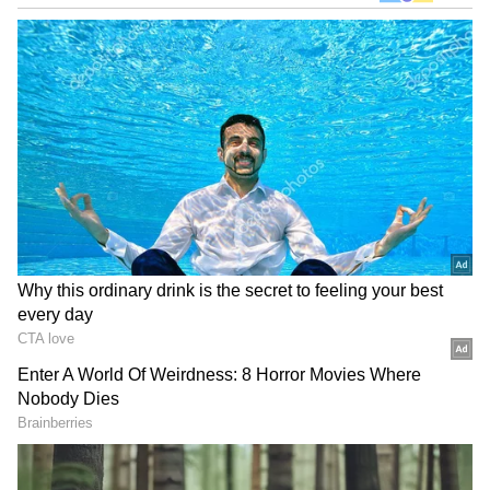
DOWNLOAD APP
ஏஷ்யாநெட் தமிழ் நியூஸின்
லைஃப்ஸ்டைல்
பிரிவு, வாசகர்களுக்கு
வாழ்க்கை முறை, உறவுகள் மற்றும்
நடைமுறை வாழ்க்கை குறித்து வளமான
தகவல்களை வழங்குகிறது. இதில்
ஆரோக்கிய ஆலோசனைகள், உணவு
மற்றும் ஊட்டச்சத்து குறிப்புகள்,
ஃபாஷன் டிரெண்ட்ஸ் மற்றும் தினசரி