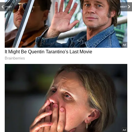
PREV
NEXT
RECOMMENDED STORIES
Indian Railways: ரயிலில்
Zero Electricity Bill: 19
லக்கேஜ் தொலைந்தால்
லட்சம் வீடுகளுக்கு 0
ரயில்வே இழப்பீடு
மின் கட்டணம்..! தூள்
தருமா? இந்த விதி
கிளப்பும் பயனாளர்கள்..
உங்களுக்குத் தெரியுமா?