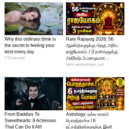
அமலாக்கத்துறை விசாரணைக்கு சோனியா
காந்தி இன்று ஆஜரான நிலையில்
விசாரணை அமைப்புகளை மத்திய அரசு
தவறாக பயன்படுத்துவதாக காங்கிரஸ்
உள்ளிட்ட எதிர்க்கட்சிகள் குற்றம்சாட்டி
முழக்கமிட்டனர் இதன் காரணமாக
நாடாளுமன்றத்தில் அலுவல்கள்
பாதிக்கப்பட்டன.
இதையும் படியுங்கள்