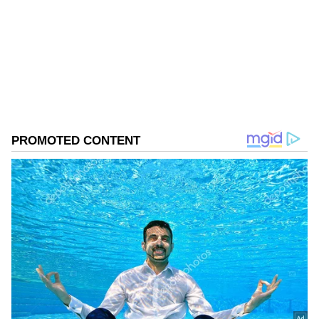
மற்றும் சிறப்பு செய்தியாளராக பணிபுரிந்துள்ளார்.
20வருடங்களாக செய்தித்துறையில் பணியாற்றி
வரும் இவர், கடந்த 3 ஆண்டுகளாக ஏசியா நெட்
அமலாக்க இயக்குனரகம்
இணையதளத்தில் தமிழ்நாடு மற்றும் அரசியல்
சார்ந்த செய்திகளையும் எழுதி வருகிறார்.
Published :
Jul 21 2022, 12:21 PM IST
Follow Us