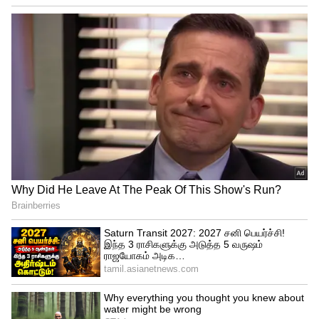
காந்தியும் உடன் சென்றார். இந்தநிலையில்
மத்திய அரசு பழிவாங்கும் நடவடிக்கையில்
ஈடுபடுவதாகவும், காழ்ப்புணர்ச்சியோடு
செயல்படுவதாக கூறி சோனியா காந்திக்கு
ஆதரவாக காங்கிரஸ் மூத்த நிர்வாகிகள்
மற்றும் கட்சியினர் நாடு தழுவிய
போராட்டத்தில் ஈடுபட்டுள்ளனர். தமிழக
காங்கிரஸ் கமிட்டி சார்பாக எழும்பூர்
ராஜரத்தினம் அரங்கத்திற்கு அருகே
ஆர்பாட்டம் நடைபெற்றது.