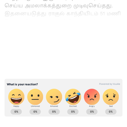
செய்ய அமலாக்கத்துறை முடிவுசெய்தது.
இதனையடுத்து ராகுல் காந்தியிடம் 51 மணி
நேரம் விசாரணை நடத்தி அமலாக்கத்துறை
முடித்துள்ளது.
LATEST VIDEOS
ncp sharad pawar: தேசியவாத காங்கிரஸ்
கட்சியின் அனைத்துப் பிரிவு,
துறைகளும் கலைப்பு: சரத்பவார் அதிரடி
president election result date: குடியரசுத்
தலைவர் தேர்தல்: எம்.பி.க்கள் வாக்கு
எண்ணும் பணி தொடங்கியது
ABOUT THE AUTHOR
Ajmal Khan
AK
அஜ்மல்கான், பிரபல தொலைக்காட்சிகளில் மூத்த