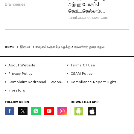
HOME
இந்தியா
நேஷனல் ஹெரால்டு வழக்கு..! அமலாக்கத் துறை அலுவலகத்தில் சோனியா காந்தி ஆஜர்...நாடு முழுவதும் காங்கிரஸ் போராட்டம்
About Website
Terms Of Use
Privacy Policy
CSAM Policy
Complaint Redressal - Website
Compliance Report Digital
அதிமுக அலுவலகத்தில் வைக்கப்பட்ட
Investors
சீல் அகற்றம்..! சேதமடைந்த
பொருட்களை பார்த்து அதிர்ச்சியான
FOLLOW US ON
DOWNLOAD APP
சி.வி.சண்முகம்
© Copyright 2026 Asianxt Digital Technologies Private Limited (Formerly
known as Asianet News Media & Entertainment Private Limited) | All Rights
Reserved