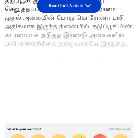
தடுப்பூசி இந்தியாவில் தொடர்ந்து
Read Full Article
செலுத்தப்பட்டு வருகிறது. கொரோனா
முதல் அலையின் போது கொரோனா பலி
அதிகமாக இருந்த நிலையில், தடுப்பூசியின்
காரணமாக அடுத்த இரண்டு அலைகளில்
பலி எண்ணிக்கை குறைவாகவே இருந்தது.
இதையும் படிங்க:
கொரோனா தடுப்பூசி
செலுத்துவதில் இந்தியா புதிய சாதனை...
LATEST VIDEOS
என்னானு தெரியுமா?