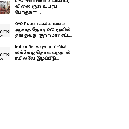
LPG Price Hike: சிலிண்டர்
விலை ரூ.18 உயரப்
போகுதா?
சாமானியர்களுக்கு
அடுத்த ஷாக்!
OYO Rules : கல்யாணம்
ஆகாத ஜோடி OYO ரூமில்
தங்குவது குற்றமா? சட்டம்
என்ன சொல்கிறது?
Indian Railways: ரயிலில்
லக்கேஜ் தொலைந்தால்
ரயில்வே இழப்பீடு
தருமா? இந்த விதி
உங்களுக்குத் தெரியுமா?