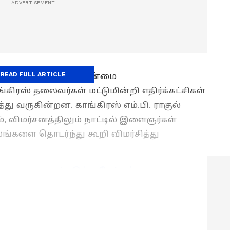
READ FULL ARTICLE
ஆட்சியில் வேலையின்மை
கிரஸ் தலைவர்கள் மட்டுமின்றி எதிர்க்கட்சிகள்
ு வருகின்றன. காங்கிரஸ் எம்.பி. ராகுல்
ும், விமர்சனத்திலும் நாட்டில் இளைஞர்கள்
்களை தொடர்ந்து கூறி விமர்சித்து
களை முறைப்படுத்த தேர்தல்
ை: காங்கிரஸ் கட்சி பதில்