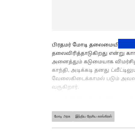
பிரதமர் மோடி தலைமையிலான 
தலைவிரித்தாடுகிறது என்று காங்
அனைத்தும் கடுமையாக விமர்சித்த
காந்தி, அடிக்கடி தனது ட்வீட்டில
வேலைகிடைக்காமல் படும் அவலங
வருகிறார்.
ஒதுங்கியிருங்கள்! இலவசங்
ஆணையத்துக்கு அதிகாரமில்ல
மோடி அரசு
இந்திய தேசிய காங்கிரஸ்
ABOUT THE AUTHOR
PR
Pothy Raj