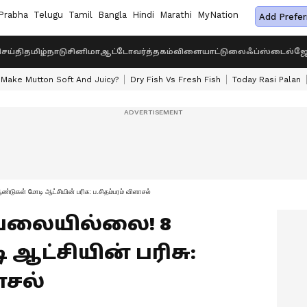
Prabha
Telugu
Tamil
Bangla
Hindi
Marathi
MyNation
Add Prefer
ெய்தி
தமிழ்நாடு
சினிமா
ஆட்டோ
வர்த்தகம்
விளையாட்டு
லைஃப்ஸ்டைல்
ஜோ
Make Mutton Soft And Juicy?
Dry Fish Vs Fresh Fish
Today Rasi Palan
ள் மோடி ஆட்சியின் பரிசு: ப.சிதம்பரம் விளாசல்
 வேலையில்லை! 8
ஆட்சியின் பரிசு:
ாசல்