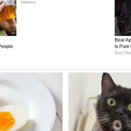
ல் “ உத்தரப்பிரதேசத்தில் சி கிரேட் பணிக்காக 37
 தற்போது 40ஆயிரம் அக்னீவர் பணிக்காக 35
பித்துள்ளனர். இளைஞர்களின் வேதனையான
நாங்கள் விரக்தியில் இருக்கிறோம், எங்களுக்கு
 பதவி பறிப்பு: உ.பி.
ம்: காலியிடமாக அறிவிப்பு
சாதனை, பரிசு! வேலையின்மைதான்!.
மாக இருக்கிறது. ஆனால், இது குறைத்து
நிதிஅமைச்சகம் செப்டம்பர் மாத அறிக்கையில்,
ர்த்தைகூட குறிப்பிடவில்லை