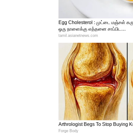
இவ்வாறு ப.சிதம்பரம் தெரிவித்த