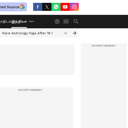
red Source
திடம்
இந்தியா
Rare Astrology Yoga After 18 Years
Dwi Pushkar Yoga 2026
Guru Peyar