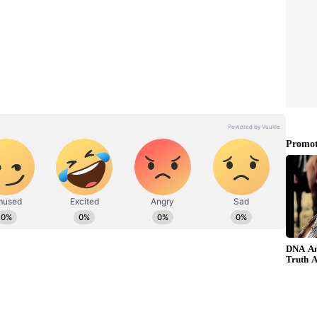
ும் பாரத் ஜோடோ நடைபயணத்திலும் பேசும்
ின்மை பிரச்சினையை தொடர்ந்து எழுப்பி
ுமல்லாது, கம்யூனிஸ்ட்கள், ஆம் ஆத்மி கட்சியும்
 மத்தியஅரசை கடுமையாக விமர்சித்து