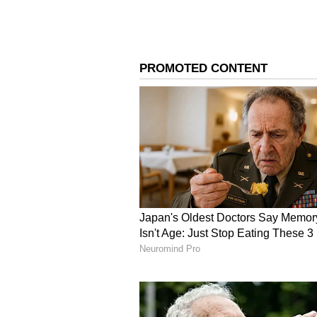
வருகின்றன.
இமாச்சலப்பிரதேசம், குஜராத், 
விவகாரம் கடுமையாக எதிரொலிக்
அரசு கடந்த வாரம் 10 லட்சம் ப
முதல் கட்டமாக 75ஆயிரம் பேர
வந்தே பாரத் எக்ஸ்பிரஸ் ரயி
விபத்து
இந்நிலையில் உத்தரப்பிரதேசத்த
இளைஞர்கள் விண்ணப்பம் செய்திர
தலைவர் ப.சிதம்பரம் ட்விட்டரில