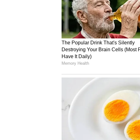
அவர் பதிவிட்ட ட்விட்டர் கருத்தி
லட்சம் பேர் விண்ணப்பித்தனர்.
லட்சம் இளைஞர்கள் விண்ணப்
குரலை மத்திய அரசு கேட்கிறதா. 
வேறு வாய்ப்பில்லை.
சமாஜ்வாதி ஆசம் கான் எல்எல்ஏ
சட்டப்பேரவையிலிருந்து நீக்க
8 ஆண்டுகள் மோடி ஆட்சியின் 
நாட்டில் வேலையின்மை 8 சதவீத
மதிப்பிடப்பட்டுள்ளது. மத்திய 
வேலையின்மை குறித்து ஒரு வா