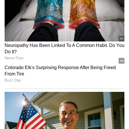
இதையும் படிங்க..
கள்ளகாதலியுடன்
உல்லாசமாக இருந்த கணவன்.. கெஞ்சிய
மனைவி - மகள்கள் - கடைசியில்
காத்திருந்த அதிர்ச்சி