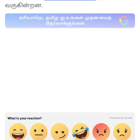
வருகின்றன.
ஏசியாநெட் தமிழ்-ஐ உங்கள் முதன்மைத்
தேர்வாக்குங்கள்
அதை பயன்படுத்திக்கொண்டு பல
LATEST VIDEOS
ஊழியர்கள் தங்களது வேலைக்கு
வெளியில் உள்ள தேவைகளை பயன்படுத்தி
பகலில் ஒரு வேலை, இரவில் பகுதி
நேரத்தில் ஒரு வேலை என செய்து
வருகின்றனர். இன்போசிஸ் நிறுவனமும்
தங்களது ஊழியர்கள் நடத்தை விதிப்படி
மூன் லைட்டிங் (moonlighting) என
அழைக்கப்படும் இரண்டு வேலையைச்
செய்ய அனுமதி கிடையாது என