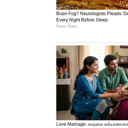
சங்கருக்குக் கொடுக்கப்பட்ட நோ
காரணத்தைக் காட்டி கடலூர் சி
மாதகாலம் யாரும் சந்திக்க முட
அறிந்தேன்.
எனது மகனிடம் எந்தவிதமான சட
அவரிடம் விளக்கம் கேட்டு லஞ்ச
நோட்டீசை வழங்க முயற்சி செய்த
உள்ளது. எனது மகன் சங்கர் ப
சமூகம், அரசியல், ஊழல் தொடர்ப
எனது மகன் சங்கர் வெளியிடக்கூட
அடைந்து வருவதாலும் அவருக்க
சங்கரைப் பழிவாங்க வேண்டும் எ
வருவதை ஒரு தாயாக நான் அறி
இதையும் படிங்க..
ராஜராஜ சோழ