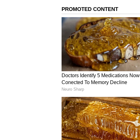
என்னுடைய வயோதிக காலத்தில் 
நான் எனது மகன் சங்கரைக் கடலூர
நிலையில் உள்ளேன். எனது மகன்
பணியாற்றும்போது அவர் மீது சில
பணி நீக்கம் செய்யப்பட்டார். 
அவர் விடுதலை செய்யப்பட்டார்.
இப்பொழுது மதுரை உயர்நீதிமன்
எனது மகனை லஞ்ச ஒழிப்புத்த
நீக்கப்பட்டுள்ளார் என்பதையு
இது குறித்து இன்றுவரை எனக்
மேற்கண்ட எந்த தகவலும் தெரிவி