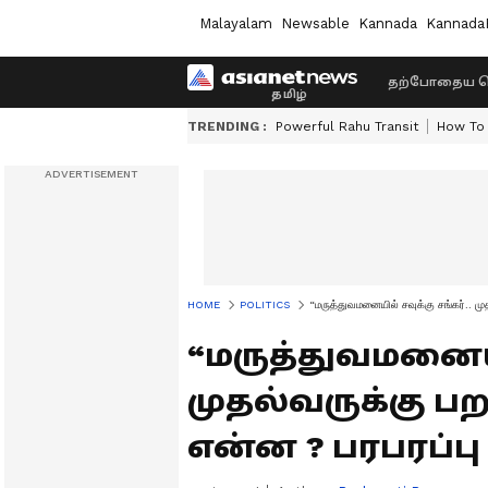
Malayalam
Newsable
Kannada
Kannada
தற்போதைய ச
TRENDING :
Powerful Rahu Transit
How To 
HOME
POLITICS
“மருத்துவமனையில் சவுக்கு சங்கர்.. முத
“மருத்துவமனையில
முதல்வருக்கு பறந
என்ன ? பரபரப்பு