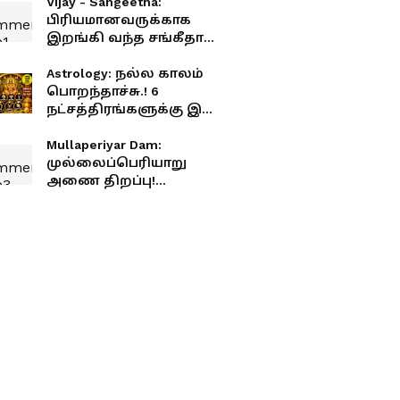
Vijay - Sangeetha:
பிரியமானவருக்காக
இறங்கி வந்த சங்கீதா
விஜய்.! தடைகளை
உடைத்து குடும்பத்தை
Astrology: நல்ல காலம்
ஒன்று சேர்த்தது யார்
பொறந்தாச்சு.! 6
தெரியுமா?!
நட்சத்திரங்களுக்கு இனி
அற்புத யோகம்.!
தொட்டதெல்லாம்
Mullaperiyar Dam:
பொன்னாகும் நேரம்.!
முல்லைப்பெரியாறு
அணை திறப்பு!
தமிழகத்திற்கு வருகிறது
தண்ணீர்.!