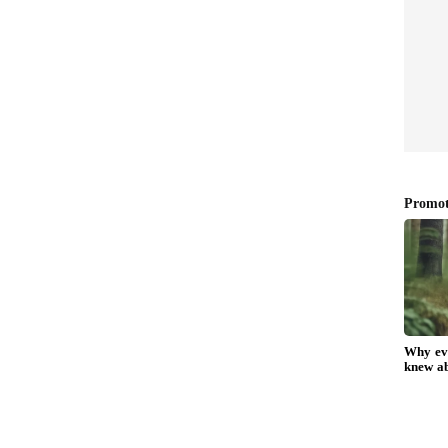
ிப்பு ஏற்பட்டதால் சிறையில் உள்ள
ஸ் ஏற்றப்பட்டு வருகிறது. 'இதையடுத்து
தமிழக முதல்வருக்குக் கடிதம் ஒன்றை
், ‘எனது மகன் சங்கரைச் சென்னை புழல்
ம் அவருக்கு போதிய பாதுகாப்பு அளிக்கப்பட
ன் உயர் அதிகாரிகளுக்கு நான் வேண்டுகோள்
ன் வந்தே ஆகணும் !’ ஊராட்சி
 ஆம்பூர் திமுக MLA - வைரல் வீடியோ
க்கு எந்த பதிலும் தெரிவிக்கப்படவில்லை.