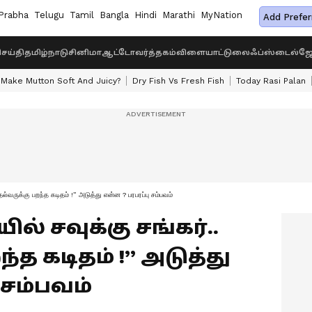
Prabha
Telugu
Tamil
Bangla
Hindi
Marathi
MyNation
Add Prefer
ெய்தி
தமிழ்நாடு
சினிமா
ஆட்டோ
வர்த்தகம்
விளையாட்டு
லைஃப்ஸ்டைல்
ஜோ
Make Mutton Soft And Juicy?
Dry Fish Vs Fresh Fish
Today Rasi Palan
ல்வருக்கு பறந்த கடிதம் !” அடுத்து என்ன ? பரபரப்பு சம்பவம்
் சவுக்கு சங்கர்..
்த கடிதம் !” அடுத்து
 சம்பவம்