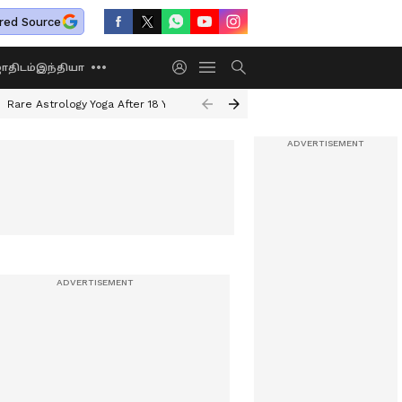
red Source
திடம்
இந்தியா
Rare Astrology Yoga After 18 Years
Dwi Pushkar Yoga 2026
Guru Peyar