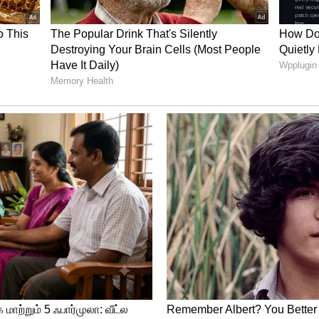
ட்டீசை அவர் வாங்க மறுத்துவிட்டார் என்ற
றை அதிகாரி எனது மகன் சங்கரை ஒரு
ியாதவகையில் தடை விதித்திருப்பதாக
்ட உதவிகளைக் கூட நாட முடியாத ஒரு சூழலில்
 ஒழிப்புத் துறையினர் பணிநீக்கம் தொடர்பான
ிருப்பது பலத்த சந்தேகத்தை ஏற்படுத்தி
ல அரசியல் விவாதங்களில் கலந்து கொண்டு
ான பல்வேறு கருத்துகளைப் பேசி வந்துள்ளார்.
ிய கருத்துக்கள் மக்கள் மத்தியில் பிரபலம்
ு ஆதரவாளர்கள் அதிகரித்து வருவதாலும்
ன்று பலர் தொடர்ந்து முயற்சி செய்து
வேன்.
ன் இந்துவா.? அந்த தற்குறி