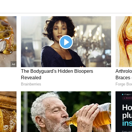
எனக்கு உடல் நலப் பிரச்சினைகள் இருப்பதால்
் சிறைக்குச் சென்று பார்க்க முடியாத
 சங்கர் லஞ்ச ஒழிப்புத்துறையில்
 குற்றச்சாட்டுகள் சுமத்தப்பட்டு இடைக்கால
அந்த வழக்கில் போதிய ஆதாரம் இல்லை என்பதால்
ற கிளை வழக்கின் தீர்ப்பை காரணம் காட்டி
ுறை பணியில் இருந்து அவசர அவசரமாக
ம் ஊடகங்கள் வழியாகவே தெரிந்து கொண்டேன்.
கோ எனது குடும்ப உறுப்பினர்களுக்கோ
க்கப்படவில்லை. மேலும் இது குறித்து