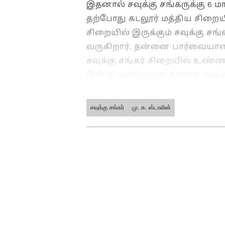
இதனால் சவுக்கு சங்கருக்கு 6 
தற்போது கடலூர் மத்திய சிறையி
சிறையில் இருக்கும் சவுக்கு ச
வருகிறார். தன்னை பார்வையாளர
சவுக்கு சங்கர் சிறையில் உண்ணா
இன்று மூன்றாவது நாளாக அவர் 
சவுக்கு சங்கர்
மு. க. ஸ்டாலின்
ABOUT THE AUTHOR
Raghupati R
RR
இவர் முதுகலை தமிழ் பட்டதா
அனுபவம் உள்ளவர். இவர் கடந
எடிட்டராக பணியாற்றி வருகிறார
அதில் அனுபவமும் பெற்றவர்
செய்திகளை எழுதுவதில் ஆர