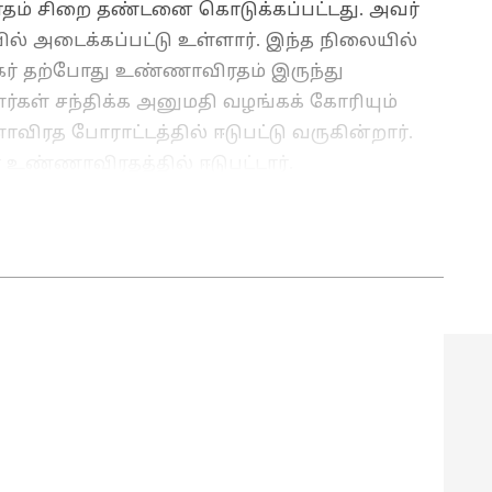
மாதம் சிறை தண்டனை கொடுக்கப்பட்டது. அவர்
ல் அடைக்கப்பட்டு உள்ளார். இந்த நிலையில்
ங்கர் தற்போது உண்ணாவிரதம் இருந்து
்கள் சந்திக்க அனுமதி வழங்கக் கோரியும்
விரத போராட்டத்தில் ஈடுபட்டு வருகின்றார்.
உண்ணாவிரதத்தில் ஈடுபட்டார்.
ரி. செய்தி எழுதுவதில் 6 ஆண்டுகளுக்கும் மேலான
்த 3 ஆண்டுகளாக ஏசியாநெட் நியூஸ் தமிழில் சப்-
். டிஜிட்டல் மீடியா பற்றி நன்கு அறிந்தவர் மற்றும்
. வணிகம், டெக், ஆட்டோமொபைல் மற்றும் இந்தியா
்வம் கொண்டவர்.