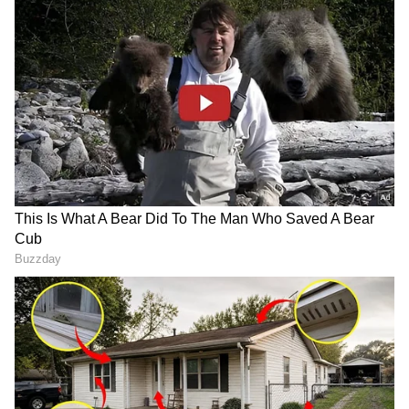
LATEST VIDEOS
TNPL: 239 ரன்கள் போதல!
சதுர்வேத்தின் அதிரடி சதத்தால்
கோவையை வீழ்த்திய மதுரை
பேந்தர்ஸ்
சேப்பாக் சூப்பர் கில்லீஸ்
அணியை வீழ்த்தி ஐடிரீம்