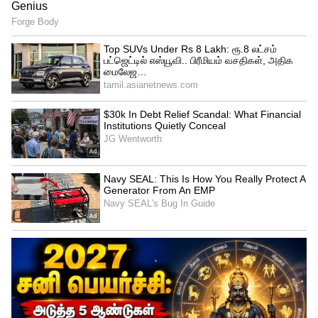
நியூஸ்பேஸ் இந்தியா லிமிட் மற்றும்
பிரிட்டனைச் சேர்ந்த நெட்வொர்க்
அசோசியேட்ஸ் லிமிட்ட் ஆகியவற்றுடன்
செய்து கொண்ட ஒப்பந்தத்தின்
அடிப்படையில் இந்த 36
செயற்கைக்கோள்களும் ஏவப்படுகின்றன.
இஸ்ரோவின் அறிவிப்பின்படி, 36
செயற்கைக்கோளின் எடை 5,796
கிலோவாகும். முதல்முறையாக இந்த அளவு
செயற்கைக்கோள்களை சுமந்து செல்லும்
முதல் இந்திய ராக்கெட் இதுவாகத்தான்
இருக்கும் எனத் தெரிவித்துள்ளது.