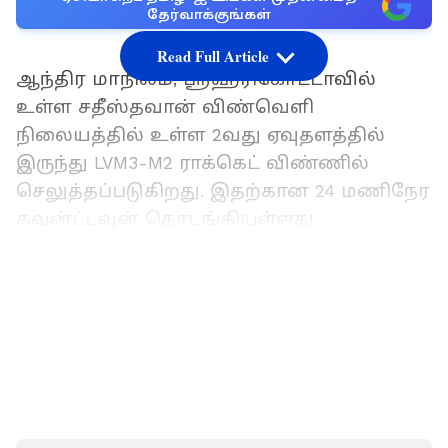
தேர்வாக்குங்கள்
Read Full Article
ஆந்திர மாநிலம், ஸ்ரீஹரிகோட்டாவில்
உள்ள சதீஸ்தவான் விண்வெளி
நிலையத்தில் உள்ள 2வது ஏவுதளத்தில்
இருந்து LVM3-M2 ராக்கெட் விண்ணில்
செலுத்தப்படுகிறது. இதற்கான 24 மணிநேர
கவுன்ட்டவுன் தொடங்கியுள்ளது.
LATEST VIDEOS
10 லட்சம் பேருக்கு வேலை! ரோஜ்கர்
மேளா திட்டத்தை பிரதமர் மோடி
தொடங்கி வைத்தார்