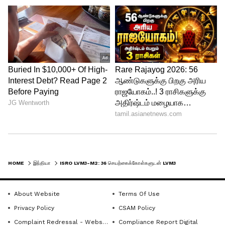
எல்விஎம்-3 எம்-2 ராக்கெட் முதல்முறையாக
செயற்கைக்கோள்களை பூமியின் குறைந்த
சுற்றுவட்டப்பாதையில்
நிலைநிறுத்துகிறு.அதாவது பூமியிலிருந்து
1200கி.மீ தொலைவில் செயற்கைக்கோள்
நிறுத்தப்படுகிறது. ஜியோஸிங்ரனைஸ்
டிரான்ஸ்பர் ஆர்பிட் போன்று அல்ல.
இஸ்ரோ அமைப்பு இதற்கு முன்,
ஜிஎஸ்எல்வி-எம்கே3 வகை
ராக்கெட்டிலிருந்து
HOME
இந்தியா
ISRO LVM3-M2: 36 செயற்கைக்கோள்களுடன் LVM3-M2 ராக்கெட் நாளை விண்ணில் பாய்கிறது: முழுவர்த்தக ரீதியாக முதல் பயணம்
எல்விஎம்-3 எம்-2 ராக்கெட்டை மேம்படுத்தி
About Website
Terms Of Use
உருவாக்கியுள்ளது. டிஜிஓ ராக்கெட்டுகள்
Privacy Policy
CSAM Policy
4டன் எடை மட்டுமே சுமந்து செல்லும் திறன்
Complaint Redressal - Website
Compliance Report Digital