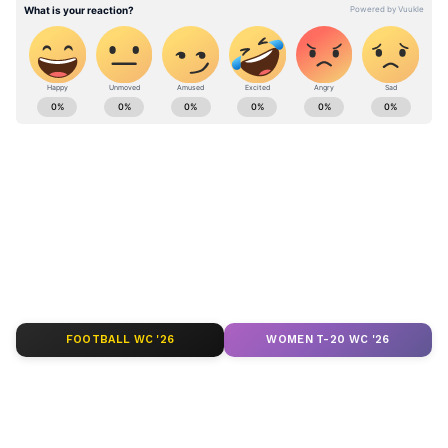
ABOUT THE AUTHOR
Pothy Raj
PR
இஸ்ரோ
Follow Us
FOOTBALL WC '26
WOMEN T-20 WC '26