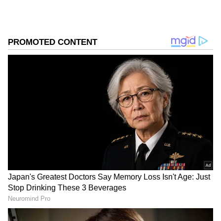
DOWNLOAD APP
RECOMMENDED STORIES
இதுவரை இஸ்ரோ ஏவிய
ராக்கெட்டுகளிலேயே இந்த ராக்கெட்
மிகப்பெரியதாகும். இந்த ராக்கெட் 43.5
மீட்டர் நீளம் கொண்டது, ஏறக்குறைய 8டன்