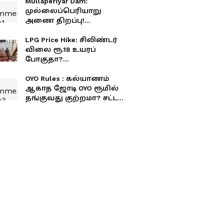
Mullaperiyar Dam:
முல்லைப்பெரியாறு
அணை திறப்பு!
தமிழகத்திற்கு வருகிறது
தண்ணீர்.!
LPG Price Hike: சிலிண்டர்
விலை ரூ.18 உயரப்
போகுதா?
சாமானியர்களுக்கு
அடுத்த ஷாக்!
OYO Rules : கல்யாணம்
ஆகாத ஜோடி OYO ரூமில்
தங்குவது குற்றமா? சட்டம்
என்ன சொல்கிறது?