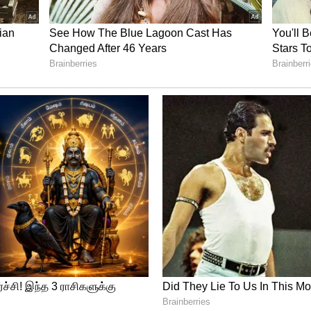
்றும் அதன் மூலம் பயணிகளுக்கு மட்டுமின்றி
்கூடும் என்றும் விமானப் போக்குவரத்து
்ற இண்டிகோவின் 6E 2195 விமானம் குறித்த
 இந்தச் சம்பவம் அரங்கேறியுள்ளது.
ருடன் ஒப்பிடும் காங்கிரஸ்! இந்தியா