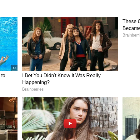
ண்டிகோவுக்கு ரூ.1.2 கோடியும், மும்பை விமான
 அபராதம் விதித்துள்ளது. இதனால் இண்டிகோ
 நிலையம் ரூ.90 லட்சமும் அபராதம்
உள்ளன.
 விமான ஓடுதளப் பகுதியில் இருப்பது