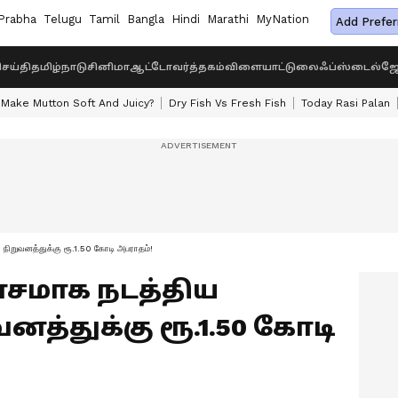
Prabha
Telugu
Tamil
Bangla
Hindi
Marathi
MyNation
Add Prefer
ெய்தி
தமிழ்நாடு
சினிமா
ஆட்டோ
வர்த்தகம்
விளையாட்டு
லைஃப்ஸ்டைல்
ஜோ
Make Mutton Soft And Juicy?
Dry Fish Vs Fresh Fish
Today Rasi Palan
றுவனத்துக்கு ரூ.1.50 கோடி அபராதம்!
மாக நடத்திய
த்துக்கு ரூ.1.50 கோடி