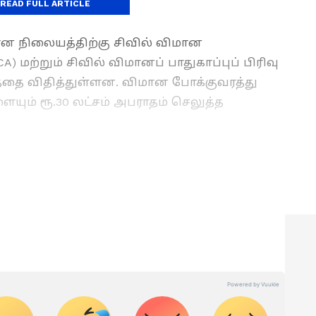
READ FULL ARTICLE
ான நிலையத்திற்கு சிவில் விமான
) மற்றும் சிவில் விமானப் பாதுகாப்புப் பிரிவு
தை விதித்துள்ளன. விமான போக்குவரத்து
யும் ரூ.30 லட்சம் அபராதம் செலுத்த
ுக்கு செய்தி எழுதுவதில் 6 ஆண்டுகள் அனுபவம்
ளாக ஏசியாநெட் நியூஸ் தமிழில் உதவி
ுகிறார். வணிகம், தொழில்நுட்பம், கல்வி, அரசியல்
இதற்கு முன்பு டைம்ஸ் இன்டர்நெட்டில்