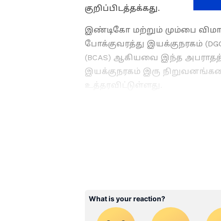
குறிப்பிடத்தக்கது.
இண்டிகோ மற்றும் மும்பை விம
போக்குவரத்து இயக்குநரகம் (DGCA
(BCAS) ஆகியவை இந்த அபராதத்
இயக்குநரகம் இரு நிறுவனங்களை
உத்தரவிட்டுள்ளது.
ABOUT THE AUTHOR
SG Balan
SB
முதுகலை பட்டதாரி. டிஜிட்டல
கொண்டவர். கடந்த 2 ஆண்டுக
ஆசிரியராகப் பணிபுரிந்து வர
செய்திகளில் ஆர்வமுள்ளவர். 
பணிபுரிந்தார்.