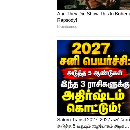
விதிமுறைகளுக்கு எதிரானது என
விமானத்துக்கும் ஆபத்தில் நேரக
இயக்குநரகம் கூறியுள்ளது.
கோவாவில் இருந்து டெல்லி சென
நேரத்தில் புறப்படாததை சூழலில்
அரவிந்த் கெஜ்ரிவாலை ஹிட்ல
கூட்டணியில் புது சர்ச்சை?