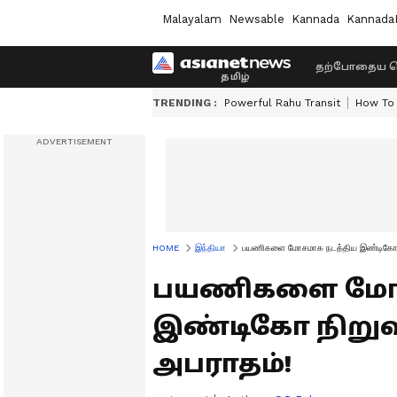
Malayalam
Newsable
Kannada
Kannada
தற்போதைய ச
TRENDING :
Powerful Rahu Transit
How To 
HOME
இந்தியா
பயணிகளை மோசமாக நடத்திய இண்டிகோ நி
பயணிகளை மோச
இண்டிகோ நிறுவன
அபராதம்!