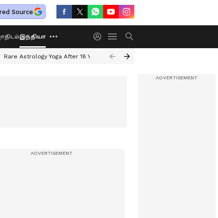
red Source
திடம்
இந்தியா
Rare Astrology Yoga After 18 Years
Dwi Pushkar Yoga 2026
Guru Peyar