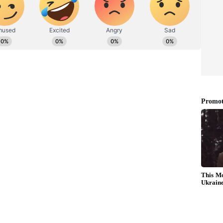
்பு விழா: பிரதமர் மோடியின் பயணத்