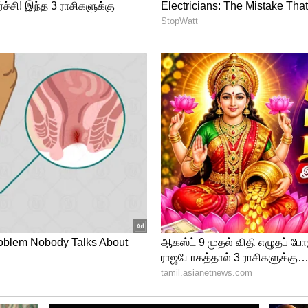
ேசிக்கொண்டிருப்பதைக் காணமுடிகிறது.
விக்கப்படவில்லை.
சேர்ந்த இரண்டு கட்சிகள் முதல் முறையாக
ள்ளன. காங்கிரஸ் கட்சியும் ஆம் ஆத்மி
வெற்றி பெற விடக்கூடாது என்பதில் உறுதியாக
ில் பதிவிட்டிருந்தார்.
்றாக இணைந்து மூன்று பதவிகளையும்
ில் பாஜகவின் ஜனநாயக விரோத ஆட்சியின்
 அவர் பதிவிட்டுள்ளார். இந்தி பதிவில் ராகவ்
்ளார்.
ஆத்மி கட்சி மேயர் பதவிக்கு போட்டியிடுகிறது.
ணை மேயர் பதவிகளுக்கு காங்கிரஸ் போட்டியிட
யில் காங்கிரஸ் தலைவர் மல்லிகார்ஜுன
ர் அரவிந்த் கெஜ்ரிவால் இருவரும் சந்தித்து