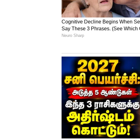
அதிருப்தி அடைந்த காங்கிரஸ் கட
உணர்வுகள் அதிகரித்துள்ளதாத் 
இன்று காலை, சண்டிகரில் உள்ள
சென்ற ஜஸ்பிர் சிங் தனது வேட
சென்றிருந்தபோது பாஜக தொண்டர
கட்சியினருக்கும் இடையே பெரும
மேயர் தேர்தல் கூட்டணி:
ஆம் ஆத்மியின் ராகவ் சதாவும் க
சண்டிகரில் சந்தித்தபோது இரு
சந்திப்பின் புகைப்படம், சமூக 