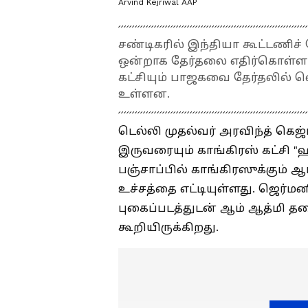
Arvind Kejriwal AAP
சண்டிகரில் இந்தியா கூட்டணிச் 
ஒன்றாக தேர்தலை எதிர்கொள்ள உ
கட்சியும் பாஜகவை தேர்தலில் 
உள்ளன.
டெல்லி முதல்வர் அரவிந்த் கெஜ்ர
இருவரையும் காங்கிரஸ் கட்சி "ஹ
பஞ்சாப்பில் காங்கிரஸுக்கும் 
உச்சத்தை எட்டியுள்ளது. ஜெர்ம
புகைப்படத்துடன் ஆம் ஆத்மி த
கூறியிருக்கிறது.