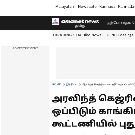
Malayalam
Newsable
Kannada
Kannada
தற்போதைய ச
TRENDING :
DA Hike News
Guru Blessings
HOME
இந்தியா
அரவிந்த் கெஜ்ரிவாலை ஹிட்லருடன் ஒப்பிடு
அரவிந்த் கெஜ்
ஒப்பிடும் காங்க
கூட்டணியில் புத