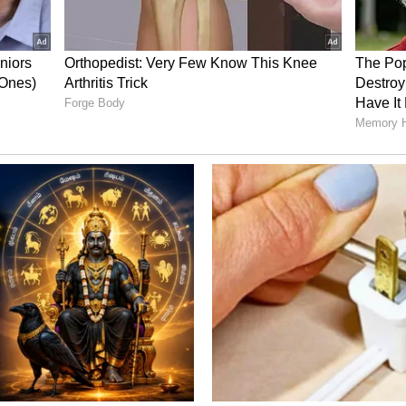
்சியினர் மத்தியில் ஆம் ஆத்மிக்கு எதிரான
தெரிகிறது.
 முனிசிபல் கார்ப்பரேஷன் அலுவலகத்திற்குச்
்புமனுவை வாபஸ் பெற்றார். அவர் அங்கு
்களுக்கும் காங்கிரஸ் - ஆம் ஆத்மி
் சண்டை ஏற்பட்டது.
ாங்கிரஸ் கட்சியின் பவன் பன்சாலும்
 கட்சிகளும் ஒற்றுமையை வெளிப்படுத்தின.
ஊடகங்களில் வெளியிடப்பட்டது. இதில் இருவரும்