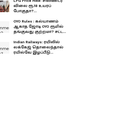
LPG Price Hike: சிலிண்டர்
விலை ரூ.18 உயரப்
போகுதா?
சாமானியர்களுக்கு
அடுத்த ஷாக்!
OYO Rules : கல்யாணம்
ஆகாத ஜோடி OYO ரூமில்
தங்குவது குற்றமா? சட்டம்
என்ன சொல்கிறது?
Indian Railways: ரயிலில்
லக்கேஜ் தொலைந்தால்
ரயில்வே இழப்பீடு
தருமா? இந்த விதி
உங்களுக்குத் தெரியுமா?