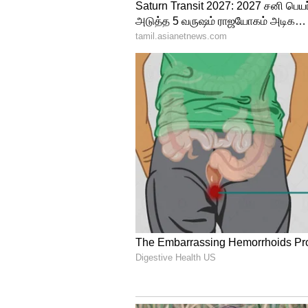
ஒரு புல்வெளியில் ஒன்றாகப் ப
ஆனால், எந்த இடம் என்று தெரி
சண்டிகரில் இந்தியா கூட்டணிச் 
ஒன்றாக தேர்தலை எதிர்கொள்ள உ
கட்சியும் பாஜகவை தேர்தலில் 
இருப்பதாக பவன் பன்சால் ட்விட்டர
"மேயர் தேர்தலில் நாங்கள் ஒன
வெல்வோம். இதன் மூலம் நாட்ட
முடிவு அறிவிக்கப்படும்" என்றும்
சதாவும் இதை உறுதிப்படுத்தியுள
சண்டிகர் மேயர் தேர்தலில் ஆம் 
மூத்த துணை மேயர் மற்றும் து
உள்ளது. இது தொடர்பாக டெல்லி
கார்கே மற்றும் ஆம் ஆத்மி தலைவ