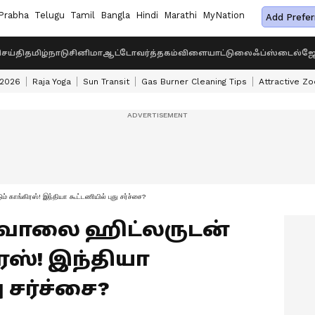
Prabha
Telugu
Tamil
Bangla
Hindi
Marathi
MyNation
Add Prefer
ெய்தி
தமிழ்நாடு
சினிமா
ஆட்டோ
வர்த்தகம்
விளையாட்டு
லைஃப்ஸ்டைல்
ஜோ
 2026
Raja Yoga
Sun Transit
Gas Burner Cleaning Tips
Attractive Zo
ம் காங்கிரஸ்! இந்தியா கூட்டணியில் புது சர்ச்சை?
ரிவாலை ஹிட்லருடன்
ிரஸ்! இந்தியா
ு சர்ச்சை?