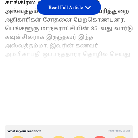
காங்கிரஸ் முன்னாள் கவுன்சிலர்
Read Full Article
அஸ்வத்தம்மா வீட்டில் வருமானவரித்துறை
அதிகாரிகள் சோதனை மேற்கொண்டனர்.
பெங்களூரு மாநகராட்சியின் 95-வது வார்டு
கவுன்சிலராக இருந்தவர் இந்த
அஸ்வத்தம்மா. இவரின் கணவர்
அம்பிகாபதி ஒப்பந்ததாரர் தொழில் செய்து
வருகிறார்.
ஏசியாநெட் தமிழ்-ஐ உங்கள் முதன்மைத்
LATEST VIDEOS
தேர்வாக்குங்கள்
இந்த நிலையில் இவர்களுக்கு சொந்தமான
ஆர்.டி. நகர் பகுதியில் உள்ள 2 வீடுகளில்
நேற்று வருமான வரித்துறை சோதனை
நடைபெற்றது. அதில் பூட்டி வைத்திருந்த
அறையின் உள்ளே மெத்தைக்கு அடியில்