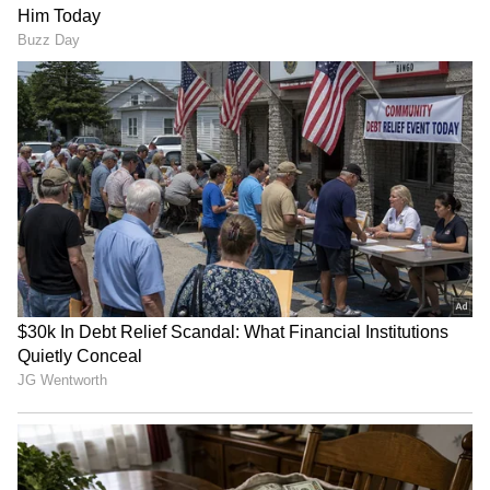
திருப்பூர் தமிழன்ஸ் அபார
வெற்றி!
இஸ்ரேலில் சிக்கி தவித்த இந்தியர்கள்!
விமானம் மூலம் டெல்லி வந்த 212 பேரை
வரவேற்றார் அமைச்சர் ராஜீவ்
சந்திரசேகர்