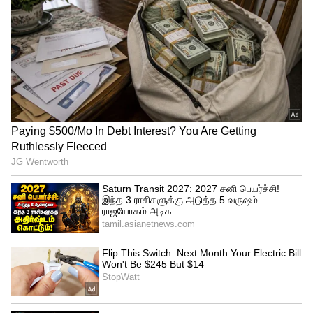
அஸ்வத்தம்மாவின் கணவர் அம்பிகாபதி
கர்நாடக மாநில ஒப்பந்ததாரர்கள்
சங்கத்தின் துணைத் தலைவரும், BBMP
ஒப்பந்ததாரர்கள் சங்கத்தின் தலைவராக
இருக்கிறார். இந்த அமைப்பு தான் முந்தைய
பாஜக அரசுக்கு எதிராக சங்கம் 40%
கமிஷன் குற்றச்சாட்டுகளை முன்வைத்தது
என்பது குறிப்பிடத்தக்கது.