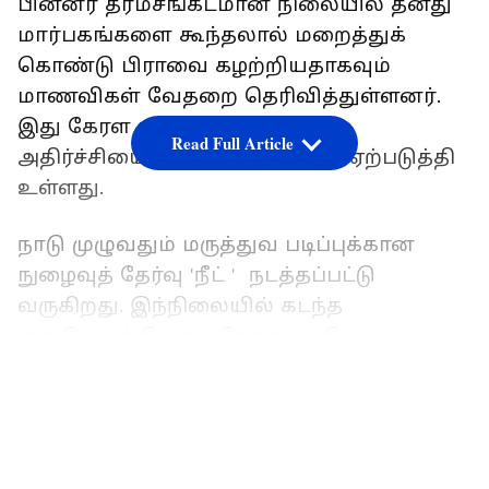
பின்னர் தர்மசங்கடமான நிலையில் தனது
மார்பகங்களை கூந்தலால் மறைத்துக்
கொண்டு பிராவை கழற்றியதாகவும்
மாணவிகள் வேதறை தெரிவித்துள்ளனர்.
இது கேரள மாநிலத்தில் மிகுந்த
Read Full Article
அதிர்ச்சியையும், பரபரப்பையும் ஏற்படுத்தி
உள்ளது.
நாடு முழுவதும் மருத்துவ படிப்புக்கான
நுழைவுத் தேர்வு 'நீட் ' நடத்தப்பட்டு
வருகிறது. இந்நிலையில் கடந்த
ஞாயிற்றுக்கிழமை கேரள மாநிலம்
கொல்லம் ஆயூர் அருகே உள்ள தேர்வு
LATEST VIDEOS
மையத்தில் நீட் நுழைவுத் தேர்வு
நடைபெற்றது.