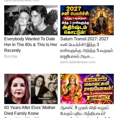
கூறப்படவில்லை என்றும், எனது மகள்
எட்டாம் வகுப்பு படிக்கும்போதிலிருந்தே நீட்
தேர்வுக்கு தயாராகி வருகிறார், எனது மூத்த
மகள் மருத்துவ மாணவி அவர் தேர்வு
எழுதும்போதுகூட இதுபோன்று
கெடுபிடிகள் இல்லை, ஆனால் இப்போது
மோசமான நெருக்கடிகள் வந்துள்ளன என
மாணவியின் பெற்றோர் ஒருவர் அதிர்ச்சி
தெரிவித்தார்.
இதையும் படியுங்கள்:
நைட்டு வந்தாலே
குடித்து விட்டு ஓயாமல் டார்ச்சர்.. வலி
தாங்க முடியாமல் கணவனை போட்டு
தள்ளிய மனைவி..!