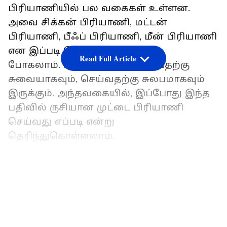
பிரியாணியில் பல வகைகள் உள்ளன.
அவை சிக்கன் பிரியாணி, மட்டன்
பிரியாணி, பீஃப் பிரியாணி, மீன் பிரியாணி
என இப்படி சொல்லிக் கொண்டே
Read Full Article
போகலாம். பிரியாணி சாப்பிடுவதற்கு
சுவையாகவும், செய்வதற்கு சுலபமாகவும்
இருக்கும். அந்தவகையில், இப்போது இந்த
பதிவில் ருசியான முட்டை பிரியாணி
செய்வது எப்படி என்று
தெரிந்துகொள்ளலாம்.
இதையும் படிங்க:
ஹோட்டல் ஸ்டைலில்
LATEST VIDEOS
டேஸ்டான எக் பிரைடு ரைஸ்.. ஒருமுறை
செய்யுங்க.. அடிக்கடி செய்வீங்க!