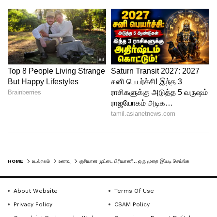
குக்கரில் 3 விசில் விட்டு இறக்கவும். பிறகு
சில நிமிடங்கள் கழித்து, குக்கர் மூடியை
திறந்து ஒரு முறை கிளறி விடுங்கள்.
அவ்வளவுதான் அட்டகாசமான சுவையில்
டேஸ்டான முட்டை பிரியாணி ரெடி.
இதனுடன் நீங்கள் வெங்காய ரைத்தா
சாப்பிட்டால் சுவை அருமையாக இருக்கும்.
இந்த பதிவு உங்களுக்கு பிடித்திருந்தால்
உங்களது பதிலை எங்களுக்கு
அனுப்புங்கள்.
HOME
உடல்நலம்
உணவு
ருசியான முட்டை பிரியாணி.. ஒரு முறை இப்படி செய்ங்க அடிக்கடி செய்வீங்க..
About Website
Terms Of Use
Privacy Policy
CSAM Policy