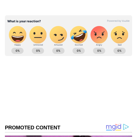
முட்டை பிரியாணி செய்ய தேவையான
பொருட்கள்:
ABOUT THE AUTHOR
Kalai Selvi
KS
2019இல் தொடர்பியல் துறையில் எம்.பில் முடித்து,
செய்தித் துறையில் பணியாற்றி வருகிறார். 5
ஆண்டுகள் அனுபவம் பெற்றவர். ஏப்ரல் 2023ஆம்
ஆண்டு முதல் ஏசியாநெட் நியூஸ் நெட்வொர்க்கில்
Published :
Jul 15 2024, 02:24 PM IST
பணியாற்றி வருகிறார். லைப்ஸ்டைல் தொடர்பான
Follow Us
செய்திகளில் நிபுணத்துவம் கொண்டவர்.
ஆரோக்கியம், ஆன்மீகம், ஃபிட்னஸ், வீட்டு
பராமரிப்பு, அழகு பராமரிப்பு குறிப்புகள், குழந்தை
வளர்ப்பு செய்திகள் போன்றவை அதில் அடங்கும்.
ஏசியாநெட் நியூஸ் நெட்வொர்க்கில் சேருவதற்கு
முன்பு, தகவல் தொடர்புத் துறையில் உதவிப்
பேராசிரியராகப் பணிபுரிந்தார்.