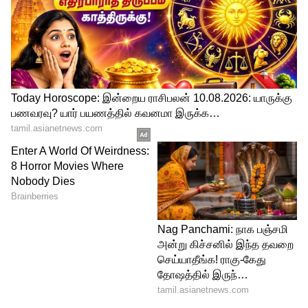
வெங்காயம் நன்கு வதங்கியுடன் அதில்
இஞ்சி பூண்டு பேஸ்ட் சேர்த்து பச்சை
வாசனை போகும் வரை வதக்கவும். பிறகு
அதில் தக்காளியையும் சேர்த்து வதக்கவும்.
தக்காளி நன்கு வதங்கியதும் அதில், மசாலா
பொருட்கள் அனைத்தையும் சேர்த்து நன்கு
கிளறி விடுங்கள். நீங்கள் விரும்பினால்
இதனுடன் தயிரும் சேர்த்துக் கொள்ளலாம்.
பிறகு அரிசி வேக வைக்க தேவையான
அளவு தண்ணீரை இதில் ஊற்றி ஒரு முறை
கிளறிவிடுங்கள். பிறகு அதில் அரிசியை
சேர்த்து கிளறிவிடுங்கள். இப்போது,
ஏற்கனவே தயாரித்து வைத்த முட்டை
மசாலா மற்றும் புதினா இலையை சேர்த்து