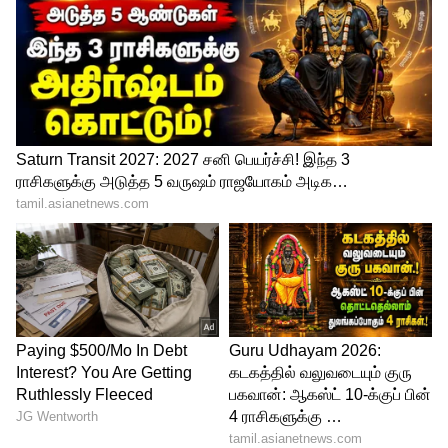
3
5
Image Credit :
Jiohotstar
நியூமராலஜிஸ்ட் கணிப்பு
இதையடுத்து மனோஜின் ஷோரூமிற்கு
நியூமராலஜிஸ்ட் வருகிறார். அவரிடம் நீங்க
சொன்னபடி நான் கோடீஸ்வரன்
ஆகப்போகிறேன். ஆனால் அந்த பெண்
மனநலம் பாதிக்கப்பட்டவர். அதெல்லாம்
கொஞ்ச நாள்ல சரியாகிடும் என கூறுகிறார்
அந்த ஜோதிடர். இதையடுத்து தனக்கு