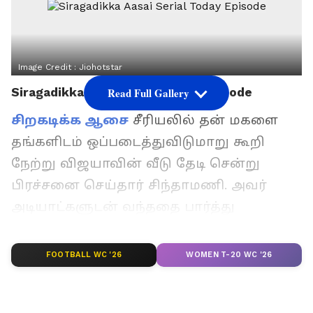
Image Credit :
Jiohotstar
Siragadikka Aasai Serial Today Episode
Read Full Gallery
சிறகடிக்க ஆசை
சீரியலில் தன் மகளை
தங்களிடம் ஒப்படைத்துவிடுமாறு கூறி
நேற்று விஜயாவின் வீடு தேடி சென்று
பிரச்சனை செய்தார் சிந்தாமணி. அவர்
அடியாட்களுடன் வந்ததை பார்த்து
அக்கம்பக்கத்தினர் ஒன்றுகூடியதால், வேறு
வழியின்றி அங்கிருந்து கிளம்பி
FOOTBALL WC '26
WOMEN T-20 WC '26
சென்றுவிட்டார். இதையடுத்து வீட்டுக்கு
வந்து தன் கணவரிடம் அழுது புலம்புகிறார்