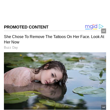
சிந்தாமணி. இத்தனை வருஷமா என்
பொண்ணு கூட இருக்க முடியாம போச்சு,
இனிமேலாச்சும் சந்தோஷமாக
இருக்கலாம்னு பார்த்தேன். இப்போ இப்படி
பண்ணுறாங்களே என ஃபீல் பண்ணுகிறார்.
பின்னர் சிந்தாமணியின் கணவர்
போலீசுக்கு போன் போட்டு தங்கள் மகள்
இருக்கும் இடத்தை எப்படியாவது
கண்டுபிடித்து சொல்லுமாறு
கேட்டிருக்கிறார்.
Pandian Stores 2 : குமாருக்கும் அரசிக்கும்
கல்யாணம்? அப்பத்தாவின் மாஸ்டர்
பிளான்... செந்திலுக்கு மீனா வைத்த
செக்!