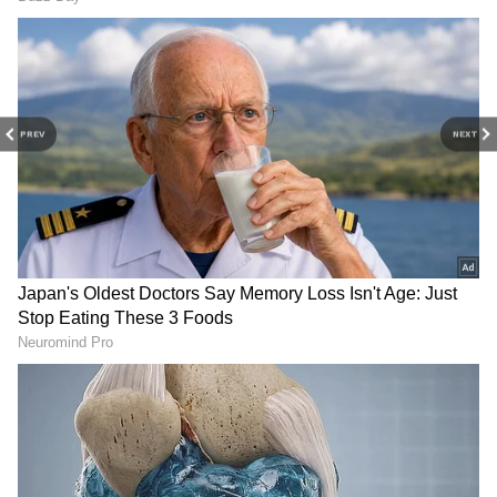
PREV
NEXT
Image Credit :
Jiohotstar
சத்யா கல்யாணத்தில் ட்விஸ்ட்
மறுபுறம் முத்துவும், மீனாவும் சந்திரா
வீட்டிற்கு செல்கின்றனர். அங்கு போய்
சிந்தாமணி பிரச்சனை பண்ணிய
விஷயத்தை சொல்லும் முத்து, இதுக்கு
மேலேயும் அவர்கள் முன்னிலையில் சத்யா -
ரேகாவை திருமணத்தை நடத்த முடியாது.
அதனால் எங்க பாட்டிகிட்ட பேசிட்டேன்.
அவங்க ஊர்லயே வச்சு கல்யாணத்தை