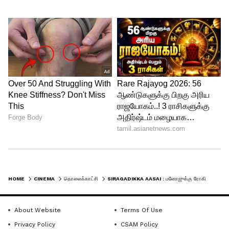
டைவர்ஸ் கிடைப்பதில் இழுபறி நீடிப்பதாக
சொல்லும் மனோஜ், அதற்கு என்ன
செய்யலாம் என அவரிடம் கேட்க, அவரும்,
உங்களுக்கு கண்டிப்பா டைவர்ஸ்
கிடைத்துவிடும். ரோகிணியே வந்து
உங்களுக்கு டைவர்ஸ் கொடுக்குறேன்னு
சொல்லுவார் என கூறிவிட்டு செல்கிறார்.
HOME
CINEMA
தொலைக்காட்சி
SIRAGADIKKA AASAI : மனோஜுக்கு ரோகிணி சொன்ன குட் நியூஸ்... சத்யா கல்யாணத்தில் காத்திருக்கும் ட்விஸ்ட்
About Website
Terms Of Use
Privacy Policy
CSAM Policy