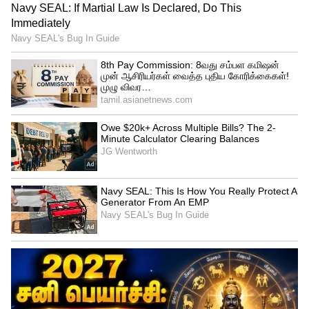
Related Articles
Siragadikka Aasai : கிரிஷுக்காக
மனம்மாறிய ரோகிணி... ரேகா - சத்யா
கல்யாணத்துக்கு நாள் குறித்த முத்து..!
Siragadikka Aasai : மனோஜுக்கு லைஃப்
டைம் செட்டில்மெண்ட் உடன் வந்த வரன்...
டைவர்ஸ் கொடுப்பாரா ரோகிணி?