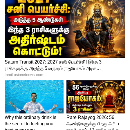
Image Credit :
Jiohotstar
மனோஜிடம் சத்தியம் வாங்கிய முத்து
இதையடுத்து மனோஜ், தான் தனக்கு
தெரிந்தவர்களிடம் காசு கேட்டிருக்கேன்.
அவங்க கொடுக்குறேன்னு
சொல்லிருக்காங்க என சொல்கிறார்.
இதைக்கேட்டதும் முத்துவுக்கு மனோஜ் மீது
சந்தேகம் வருகிறது. இவன் எங்க மறுபடியும்
எங்கயாச்சும் கடன் வாங்கி, நம்மள
சிக்கலில் மாட்டிவிட்டிருவானோ என
பயப்படுகிறார் முத்து. நான் எந்த