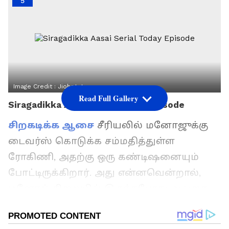
5
Image Credit :
Jiohotstar
Read Full Gallery
Siragadikka Aasai Serial Today Episode
சிறகடிக்க ஆசை
சீரியலில் மனோஜுக்கு
டைவர்ஸ் கொடுக்க சம்மதித்துள்ள
ரோகிணி, அதற்கு ஒரு கண்டிஷனையும்
போட்டிருக்கிறார். அது என்னவென்றால்,
மனோஜ் சிறையில் இருந்தபோது அவரை
வெளியே எடுக்க தான் செலவு செய்த 5
லட்சம் ரூபாயை தன்னிடம் திருப்பி