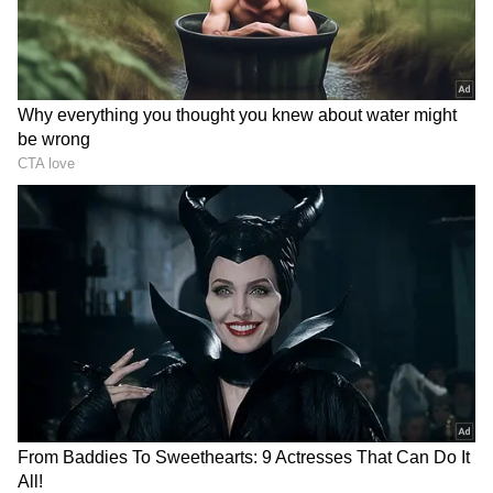
பணத்தை ரெடி பண்ணிருவேன் என
மனோஜ் சொன்னதும், இதை முத்து - மீனா
சொல்லிருந்தா நம்பிருப்பேன், நீ
சொன்னதை நம்ப முடியல என கூறுகிறார்.