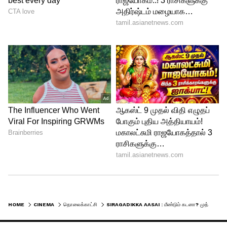
சிக்கல்லையும் மாட்டிவிட மாட்டேன்னு உன்
தலையில அடிச்சு சத்தியம் பண்ணுடா என
மனோஜிடம் கேட்கிறார் முத்து.
இதையடுத்து மனோஜும் தலையில் அடித்து
சத்தியம் பண்ணுகிறார்.
HOME
CINEMA
தொலைக்காட்சி
SIRAGADIKKA AASAI : மீண்டும் கடனா? முத்துவுக்கு ஷாக் கொடுத்த மனோஜ் - ஸ்வேதாவிடம் காதலை சொன்ன மிஷ்ரா