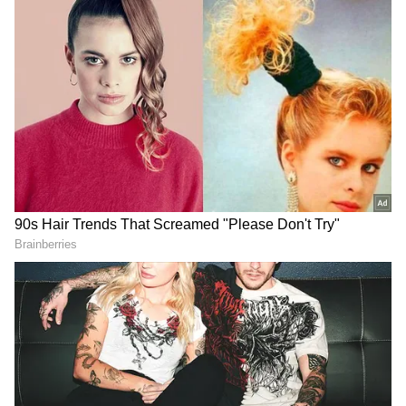
கொடுத்தால், உடனே டைவர்ஸ் பேப்பரில்
கையெழுத்து போட்டு கொடுக்கிறேன் என
கூறிவிடுகிறார். இதனால் அந்த பணத்தை
எப்படியாவது ரெடி பண்ணி கொடுக்க
வேண்டும் என முடிவெடுத்துள்ளார் மனோஜ்.
இதையடுத்து இன்றைய எபிசோடில் என்ன
நடந்தது என்பதை பார்க்கலாம்.
Pandian Stores 2 : அரசியை மிரட்டிய
குமார்... அடிச்சு ஓடவிட்ட பாண்டியன் -
சக்திவேல் செய்யும் சூழ்ச்சி என்ன?
ஏசியாநெட் தமிழ்-ஐ உங்கள் முதன்மைத்
தேர்வாக்குங்கள்