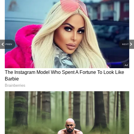
Image Credit :
Jiohotstar
உதவ மறுக்கும் முத்து
மனோஜ் ரோகிணிக்கு கொடுக்க வேண்டிய
PREV
NEXT
5 லட்சத்தையும், விஜயா மனசாட்சியே
இல்லாம முத்து - மீனாவிடம் கேட்கிறார்.
ஆனால் முத்து, தன்னால் தற்போது
வாங்கிய கடனையே கட்ட முடியாமல்
திணறுகிறேன். என்னால இந்த 5 லட்சத்தை
ரெடி பண்ண முடியாது என சொல்லிக்
கொண்டிருக்க, அந்த நேரம் பார்த்து
மனோஜ் வீட்டுக்குள் எண்ட்ரி கொடுக்கிறார்.
அவர் உள்ளே வந்ததும் எனக்காக யாரும்
பணம் கொடுக்க வேண்டாம், நானே