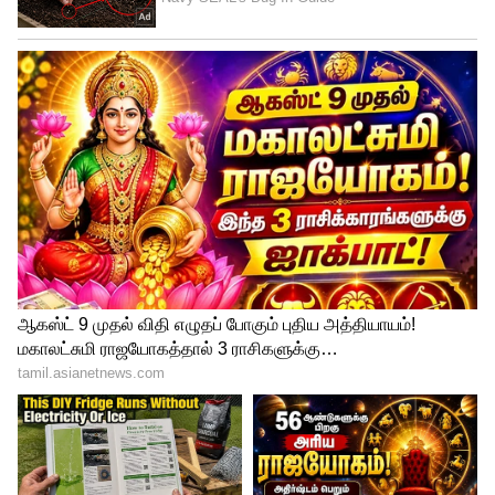
அனைத்து கோப்புகளும் கிடப்பில்
இந்நிலையில் தமிழக சட்டமன்ற
விதிகளின்படி அதிகபட்சமாக 35
அமைச்சர்கள் வரை இருக்க வேண்டும்.
ஆனால் 9 பேர் மட்டுமே பதவியேற்று
கொண்டதால் வேளாண்மை, உயர்கல்வி,
போக்குவரத்து, வருவாய் உள்ளிட்ட 25-க்கும்
மேற்பட்ட மிக முக்கிய துறைகளுக்குத் தனி
அமைச்சர்கள் நியமிக்கப்படவில்லை.
இதனால் அனைத்து கோப்புகளும் கிடப்பில்
இருந்து வருகின்றன.