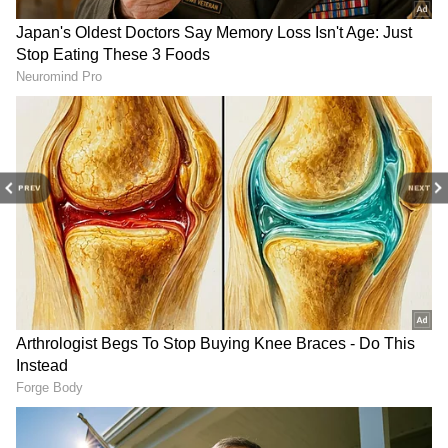
Image Credit :
Asianet News
விஜய்யுடன் 9 பேர் அமைச்சர்கள்
பதவியேற்பு
அவருடன் என்.ஆனந்த், ஆதவ் அர்ஜூனா,
ஏ.கே.செங்கோட்டையன், வெங்கட ரமணன்,
சிடிஆர்.நிர்மல்குமார், ராஜ் மோகன், பிரபு,
PREV
NEXT
கீர்த்தனா, அருண்ராஜ் உள்பட 9 பேர்
அமைச்சர்களாக பதவி ஏற்றுக்கொண்டனர்.
பின்னர் சட்டப்பேரவையில் நம்பிக்கை
வாக்கெடுப்பிலும் தவெக தலைவர் விஜய்
வெற்றி பெற்றார். நம்பிக்கை
வாக்கெடுப்பில் அதிமுகவில்
எஸ்.பி.வேலுமணி, சி.வி.சண்முகம்
அணியை சேர்ந்த 25 எம்எல்ஏக்கள் முதல்வர்