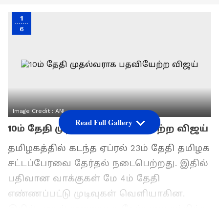
1
6
Image Credit :
ANI
Read Full Gallery
10ம் தேதி முதல்வராக பதவியேற்ற விஜய்
தமிழகத்தில் கடந்த ஏப்ரல் 23ம் தேதி தமிழக
சட்டப்பேரவை தேர்தல் நடைபெற்றது. இதில்
பதிவான வாக்குகள் மே 4ம் தேதி
எண்ணப்பட்டு முடிவுகள் வெளியாகின.
இதில், முதல் முறையாக தேர்தலை சந்தித்த