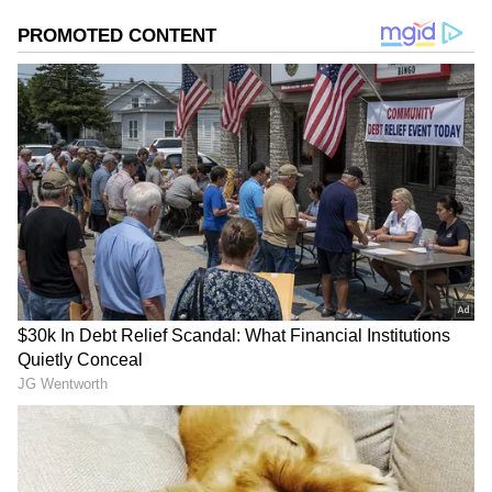
தமிழக வெற்றி கழகம் 108 இடங்களில்
வெற்றி பெற்றது. இதனையடுத்து
பெருபான்மைக்கு தேவையான 118 இடங்கள்
இல்லாத நிலையில் தவெக தலைவர் விஜய்
திமுக கூட்டணி கட்சிகளான விசிக,
கம்யூனிஸ்ட், இந்திய யூனியன் முஸ்லீம் லீக்
மற்றும் காங்கிரஸ் ஆதரவு அளித்ததை
அடுத்து முதல்வராக விஜய் கடந்த 10ம் தேதி
பதவியேற்றுக்கொண்டார்.
ஏசியாநெட் தமிழ்-ஐ உங்கள் முதன்மைத்
தேர்வாக்குங்கள்