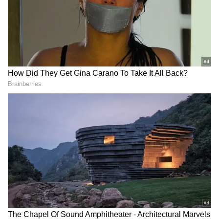
உங்கள் பகுதிக்கு உட்பட்ட ஊராட்சி
ஒன்றிய அலுவலகம் (Panchayat Union
Office), மாவட்ட ஆதிதிராவிடர் மற்றும்
பழங்குடியினர் நல அலுவலகம் அல்லது
பழங்குடியினர் நல ஆணையர்
அலுவலகத்தில் விண்ணப்பப் படிவத்தைப்
பெறவும்.
விண்ணப்பப் படிவத்தை முழுமையாகப்
பூர்த்தி செய்து, பாஸ்போர்ட் அளவிலான
புகைப்படத்தை ஒட்டவும்.
பின்வரும் ஆவணங்களின் சுய
சான்றொப்பமிட்ட நகல்களை
இணைக்கவும்:
ஆதார் அட்டை அல்லது அரசு