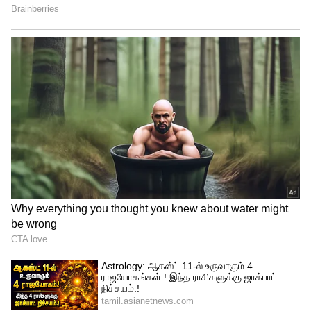
அங்கீகரித்த அடையாளச் சான்று.
சாதிச் சான்றிதழ் (ஆதிதிராவிடர் /
பழங்குடியினர்).
இலவச வீட்டு மனைப் பட்டா நகல்.
முகவரிச் சான்று.
பூர்த்தி செய்த விண்ணப்பங்களை உரிய
அலுவலகத்தில் சமர்ப்பித்து, கண்டிப்பாக
அதற்கான ஒப்புகைச் சீட்டை
(Acknowledgment) பெற்றுக்கொள்ளவும்.