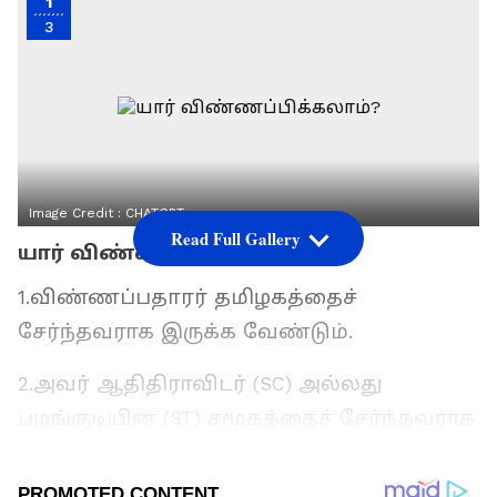
1
3
Image Credit :
CHATGPT
Read Full Gallery
யார் விண்ணப்பிக்கலாம்?
1.விண்ணப்பதாரர் தமிழகத்தைச்
சேர்ந்தவராக இருக்க வேண்டும்.
2.அவர் ஆதிதிராவிடர் (SC) அல்லது
பழங்குடியின (ST) சமூகத்தைச் சேர்ந்தவராக
இருக்க வேண்டும். (ஆதிதிராவிடர் மற்றும்
பழங்குடியினர், அல்லது கிறிஸ்தவ