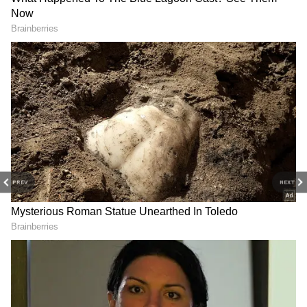
2
3
PREV
NEXT
Image Credit :
GEMINI AI
விண்ணப்பிக்கும் முறை
இந்தத் திட்டத்திற்கான விண்ணப்பம்
ஆஃப்லைன் (நேரடி) முறையில் மட்டுமே
பெறப்படுகிறது.