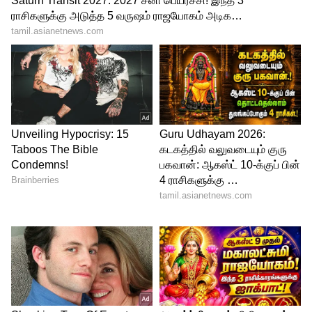
பட்டுப்புடவையும்.! ஜூன் மாதம் முதல்
அண்ணன் சீர் திட்டம் நடைமுறை?!
3
3
Image Credit :
GEMINI AI
விண்ணப்பம் சமர்ப்பித்த பிறகு
அதிகாரிகள் உங்களது ஆவணங்களைச்
சரிபார்ப்பார்கள். தகுதியுடைய
விண்ணப்பங்கள் ஏற்றுக்கொள்ளப்பட்டதும்,
வீடு கட்டும் பணிகள் தொடங்கும். ஏதேனும்