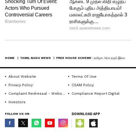
காரணத்தால் விண்ணப்பம்
நிராகரிக்கப்பட்டால், அதிகாரிகள்
தெரிவிக்கும் காரணங்களை நிவர்த்தி
செய்து மீண்டும் விண்ணப்பிக்க வாய்ப்பு
உண்டு.
இந்தத் திட்டம், சொந்தமாக நிலம் இருந்தும்
HOME
TAMIL NADU NEWS
FREE HOUSE SCHEME : தமிழக அரசு தரும் இலவச வீடு! யாருக்கெல்லாம் கிடைக்கும்? எப்படி விண்ணப்பிப்பது?
வீடு கட்ட வழியின்றி இருக்கும் எளிய
மக்களின் கனவு இல்லத்தை நனவாக்கும்
About Website
Terms Of Use
ஒரு மிகச்சிறந்த வாய்ப்பாகும்.
Privacy Policy
CSAM Policy
தகுதியுடையவர்கள் தங்கள் பகுதி
Complaint Redressal - Website
Compliance Report Digital
Investors
அலுவலகங்களை அணுகி முழு
விவரங்களைப் பெற்று பயனடையலாம்.
FOLLOW US ON
DOWNLOAD APP
© Copyright 2026 Asianxt Digital Technologies Private Limited (Formerly