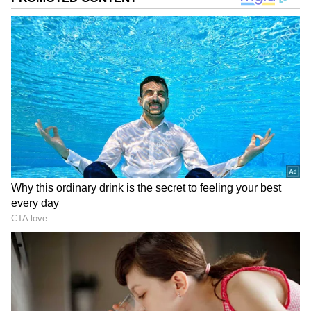
மதத்திற்கு மாறிய ஆதிதிராவிடர்
ஆகியோரும் இதில் அடங்குவர்).
இதையும் படிங்க : FD Invest: பெரிய
வங்கிகளை விட அதிக லாபம்! சூப்பரான
வட்டி தரும் குட்டி வங்கிகள் என்னென்ன?
3.விண்ணப்பதாரர் ஏற்கனவே அரசு
வழங்கிய இலவச வீட்டு மனைப் பட்டா (Free
house site patta) வைத்திருப்பவராக இருக்க
வேண்டும்.
4.வருமான வரம்பு ஏதுமில்லை. மேலும், இது
ஒரு "பொருள் சார்" (in-kind) உதவித்
திட்டமாகும். அதாவது, பயனாளிகளுக்குப்
பணமாகக் கொடுக்கப்படாமல், அரசே