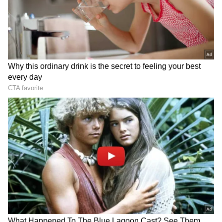
நேரடியாக வீட்டை கட்டி ஒப்படைக்கிறது.
பயனாளிகள் எவ்விதச் செலவும் செய்ய
வேண்டியதில்லை.
ஏசியாநெட் தமிழ்-ஐ உங்கள் முதன்மைத்
தேர்வாக்குங்கள்