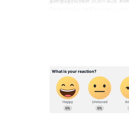
தனித்தேர்வர்கள் 25,801 பேர், ச
தேர்வர்கள் 4,219 தேர்வு மையங்கள
பணிகளில் ஒவ்வொரு நாளும் சுமார
ஈடுபடுத்தப்பட்டனர். தேர்வு முறை
பறக்கும் படையினர் ஈடுபடுத்தப்ப
Related Articles
Heavy Rain: பகலில்
மாலையில் மழை!
உட்பட 12 மாவட்டங்கள
வானிலை மையம்
கொடுத்த கூல் அப்ட