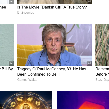
ழ் பொதுத்தேர்வை 10,877 மாணவர்களும்.
369 மாணவர்களும், கணிதம் பொதுத் தேர்வை
தேர்வு எழுத 11,341 மாணவர்களும், சமூக
்கள் எழுதவில்லை. இந்நிலையில் 10ம் வகுப்பு
 நிலையில் விடைத்தாள் திருத்தும் பணி நிறைவு
ியான இன்று காலை 9.30 மணிக்கு தேர்வு
றை அமைச்சர் ராஜ்மோகன் வெளியிட உள்ளார்.