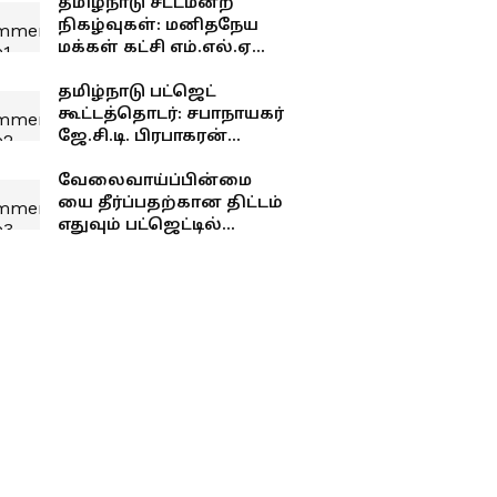
தமிழ்நாடு சட்டமன்ற
நிகழ்வுகள்: மனிதநேய
மக்கள் கட்சி எம்.எல்.ஏ
ஜவாஹிருல்லா பரபரப்பு
பேட்டி
தமிழ்நாடு பட்ஜெட்
கூட்டத்தொடர்: சபாநாயகர்
ஜே.சி.டி. பிரபாகரன்
செய்தியாளர் சந்திப்பு
வேலைவாய்ப்பின்மை
யை தீர்ப்பதற்கான திட்டம்
எதுவும் பட்ஜெட்டில்
இல்லை - பிரேமலதா
விஜயகாந்த் !