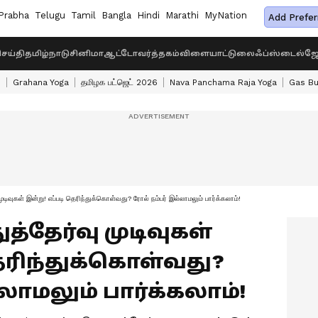
Prabha
Telugu
Tamil
Bangla
Hindi
Marathi
MyNation
Add Prefer
ெய்தி
தமிழ்நாடு
சினிமா
ஆட்டோ
வர்த்தகம்
விளையாட்டு
லைஃப்ஸ்டைல்
ஜோ
s
Grahana Yoga
தமிழக பட்ஜெட் 2026
Nava Panchama Raja Yoga
Gas Bu
முடிவுகள் இன்று! எப்படி தெரிந்துக்கொள்வது? ரோல் நம்பர் இல்லாமலும் பார்க்கலாம்!
ுத்தேர்வு முடிவுகள்
தெரிந்துக்கொள்வது?
லாமலும் பார்க்கலாம்!