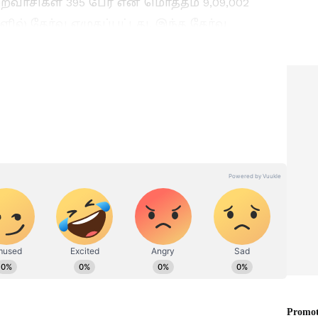
ிறைவாசிகள் 395 பேர் என மொத்தம் 9,09,002
ில் தேர்வு எழுதப்பட்டது. இந்த தேர்வு
் 47,500-க்கும் மேற்பட்ட ஆசிரியர்கள்
கேடுகளை தடுக்க சுமார் 4,950-க்கும் மேற்பட்ட
ட்டனர்.
 வெயில்!
மே 21ம் தேதி நாளை..
 கோவை
தமிழகம் முழுவதும் ஒரே
ுக்கு..
நேரத்தில் இவ்வளவு
இடங்களில் மின்தடையா?
ேட்!