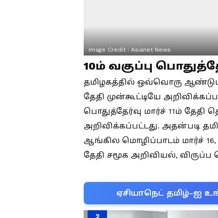
Image Credit :
Asianet News
10ம் வகுப்பு பொதுத்த
தமிழகத்தில் ஒவ்வொரு ஆண்டும் 1
தேதி முன்கூட்டியே அறிவிக்கப்பட
பொதுத்தேர்வு மார்ச் 11ம் தேத
அறிவிக்கப்பட்டது. அதன்படி தமிழ
ஆங்கில மொழிப்பாடம் மார்ச் 16, க
தேதி சமூக அறிவியல், விருப்ப 
ஏசியாநெட் தமிழ்-ஐ உங
2