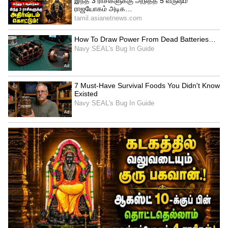
மிகவும் அவசியம். மேலும்,
விண்ணப்பத்தில் ஏதேனும் பிழைகள்
இருந்தால் அல்லது ஆவணங்களில்
முரண்பாடுகள் இருந்தால், தொகை
வருவதில் தாமதம் ஏற்பட வாய்ப்புள்ளது.