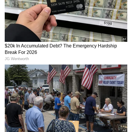
Related Articles
Business: மாதம் ரூ.30,000 வருமானத்தை
தரும் சுண்டல் விற்பனை.! தெரிந்த
தொழில் தெரியாத சீக்ரெட்.!
Business: உங்களை கோடீஸ்வரன்
ஆக்கும் 5 பிஸ்னஸ் ஐடியாக்கள்.! மாதம்
ரூ.50,000 சம்பாதிக்கலாம் ஜாலியா.!
3