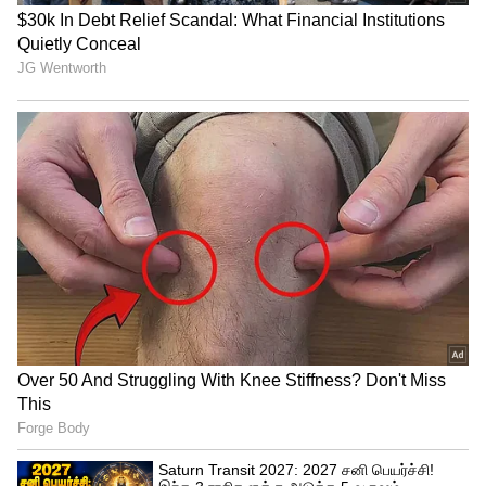
6
Image Credit :
Asianet News
தொகை பெறுவதில் தாமதம் ஏற்படுமா?!
ரூ.2,500 உதவித்தொகையைப் பெறுவதற்கு
அரசால் நிர்ணயிக்கப்பட்ட தகுதிகளை
பூர்த்தி செய்திருக்க வேண்டும். குடும்பத்
தலைவியாக இருப்பது, தேவையான
ஆவணங்களுடன் விண்ணப்பித்திருப்பது,
ஆதார் எண், வங்கிக் கணக்கு மற்றும் பிற
விவரங்கள் சரியாக இணைக்கப்பட்டிருப்பது