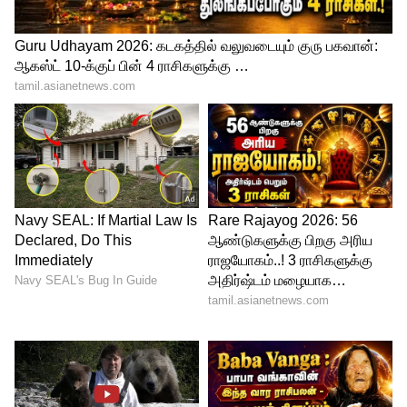
4
6
Image Credit :
AI
இதையெல்லாம் சரிபார்க்க வேண்டியது
அவசியம்
ஏற்கனவே இந்தத் திட்டத்தில்
பயனாளிகளாக உள்ளவர்கள், தங்களது
வங்கிக் கணக்கு செயல்பாட்டில் உள்ளதா,
ஆதார் இணைப்பு சரியாக உள்ளதா,