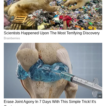
2
6
Image Credit :
AI