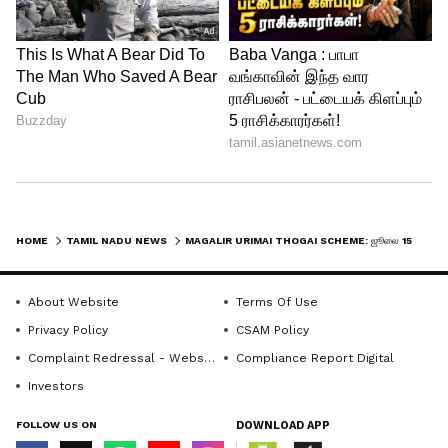
மொபைல் எண் புதுப்பிக்கப்பட்டுள்ளதா
என்பதை முன்கூட்டியே சரிபார்த்துக்
கொள்வது நல்லது. இதனால் தொகை வரவு
தொடர்பான தகவல்களை உடனுக்குடன்
தெரிந்து கொள்ள முடியும். புதியதாக
விண்ணப்பிக்க விரும்புபவர்கள், அரசு
அறிவிக்கும் வழிகாட்டுதல்களைப் பின்பற்றி
உரிய ஆவணங்களுடன் விண்ணப்பிக்க
HOME
TAMIL NADU NEWS
MAGALIR URIMAI THOGAI SCHEME: ஜூலை 15 ஆம் தேதி வரும் நல்ல சேதி.! ரூ.2,500 யார் யாருக்கு கிடைக்கும் தெரியுமா?
வேண்டும்.
About Website
Terms Of Use
5
Privacy Policy
CSAM Policy
6
Complaint Redressal - Website
Compliance Report Digital
Investors
FOLLOW US ON
DOWNLOAD APP