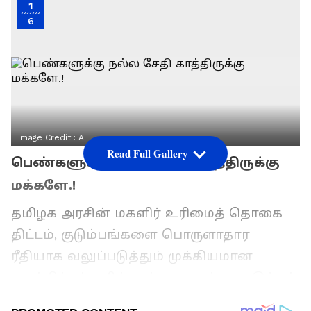
1
6
Image Credit :
AI
Read Full Gallery
பெண்களுக்கு நல்ல சேதி காத்திருக்கு
மக்களே.!
தமிழக அரசின் மகளிர் உரிமைத் தொகை
திட்டம், குடும்பங்களை பொருளாதார
ரீதியாக வலுப்படுத்தும் முக்கியமான
நலத்திட்டங்களில் ஒன்றாக உள்ளது. இந்தத்
திட்டத்தின் கீழ் தகுதியான குடும்பத்