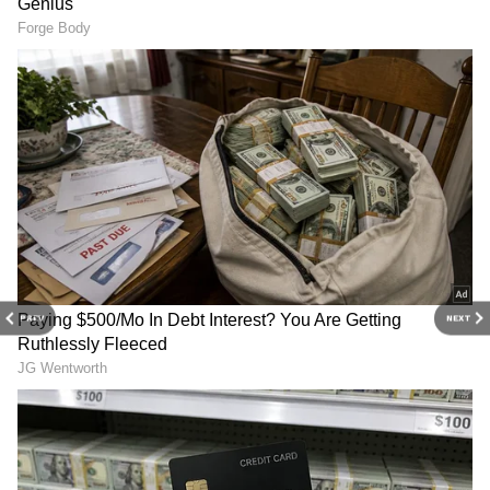
உயரும் நடுத்தர மக்களின்
பொருளாதாரம்
இந்தத் திட்டத்தின் முக்கிய நோக்கம்,
குடும்பத்தின் அன்றாட செலவுகளை
சமாளிக்க பெண்களுக்கு நிதி ஆதரவு
வழங்குவதாகும். குடும்பச் செலவுகள்,
குழந்தைகளின் கல்வி, மருத்துவத்
தேவைகள், அத்தியாவசிய பொருட்கள்
வாங்குதல் போன்றவற்றிற்கு இந்த
PREV
NEXT
உதவித்தொகை பெரிதும் பயனுள்ளதாக
இருப்பதாக பல பெண்கள் தெரிவித்து
வருகின்றனர். இதனால் குடும்பத்தில்
பெண்களின் பொருளாதார பங்களிப்பும்
அதிகரித்துள்ளது.