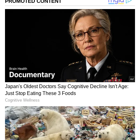
தலைவிகளின் வங்கிக் கணக்கில்
மாதந்தோறும் ரூ.2,500 நேரடியாக வரவு
வைக்கப்படுகிறது. ஜூலை மாதத்திற்கான
தொகை ஜூலை 15-ஆம் தேதி வரவு
வைக்கப்படும் என எதிர்பார்க்கப்படுவதால்,
பயனாளிகள் பலரும் தங்களின் வங்கி
கணக்கு மற்றும் விண்ணப்ப நிலையை
ஆர்வத்துடன் கவனித்து வருகின்றனர்.
ஏசியாநெட் தமிழ்-ஐ உங்கள் முதன்மைத்
தேர்வாக்குங்கள்