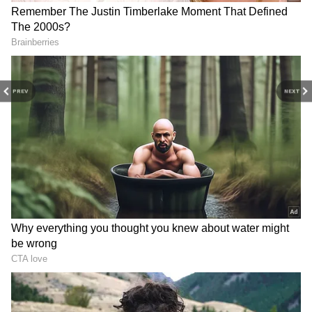
Image Credit :
Asianet News
புதிய ஓய்வூதிய திட்டம்
PREV
NEXT
2003ம் ஆண்டு ஏப்ரல் 1ம் தேதி முதல்
தமிழ்நாட்டில் பழைய ஓய்வூதியத் திட்டம்
ரத்து செய்யப்பட்டு, பங்களிப்புடன் கூடிய
புதிய ஓய்வூதிய திட்டம் (NPS - சிபிஎஸ்)
அமல்படுத்தப்பட்டது. தற்போது மொத்த
அரசு ஊழியர் மற்றும் ஆசிரியர்களில் சுமார்
70 சதவீதம் பேர் இந்தப் புதிய திட்டத்தின்
கீழ் பணியாற்றி வருகின்றனர். இதில் 7,864
பேர் பணியில் இருக்கும் போதே பல்வேறு
காரணங்களால் இறந்துள்ளனர். 45,625 பேர்