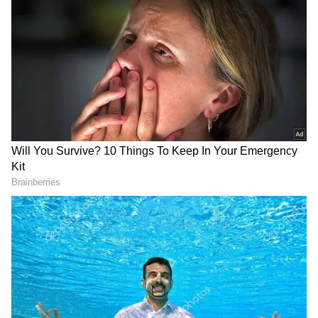
ஊழியர்களின் கோரிக்கைகளை எவ்வித
நிபந்தனையும் இன்றி நிறைவேற்றினால்,
அரசு இயந்திரம் சரியான திசையில்
இயங்கும். எனவே, பழைய ஓய்வூதிய
திட்டத்தை அமல்படுத்த வேண்டும், அரசு
அலுவலகங்களில் காலிப்பணியிடங்களை
நிரப்ப வேண்டும், காலமுறை ஊதியம்
வழங்க வேண்டும் உள்ளிட்ட முக்கிய
கோரிக்கைகளை தமிழக அரசு உடனடியாக
நிறைவேற்ற வேண்டும் என
வலியுறுத்துகிறேன்.
ஏசியாநெட் தமிழ்-ஐ உங்கள் முதன்மைத்
தேர்வாக்குங்கள்