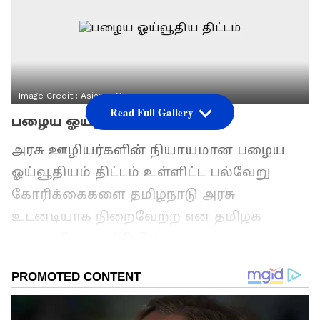
Image Credit :
Asianet News
Read Full Gallery
பழைய ஓய்வூதிய திட்டம்
அரசு ஊழியர்களின் நியாயமான பழைய
ஓய்வூதியம் திட்டம் உள்ளிட்ட பல்வேறு
கோரிக்கைகளை தமிழ்நாடு அரசு
உடனடியாக நிறைவேற்ற என தமிழக
வாழ்வுரிமை கட்சியின் தலைவர்
வேல்முருகன் பரபரப்பு அறிக்கை
வெளியிட்டுள்ளார். அதில் அரசின்
முதுகெலும்பாக திகழும் அரசு