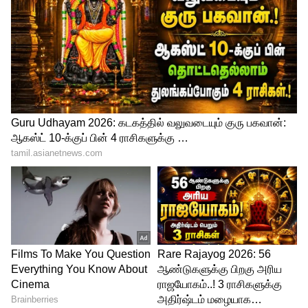
தரப்படுகிறது
பழைய ஓய்வூதியத் திட்டத்தில்
ஊழியர்களிடம் இருந்து 12 சதவீதம் பிடித்தம்
செய்யப்பட்டு, அதே அளவு தொகையை
அரசும் பங்களிப்பாக செலுத்தும். அவசரத்
தேவைக்கு அந்த நிதியிலிருந்து தொகை
எடுக்கும் வசதியும் இருந்தது. மேலும்,
ஓய்வுக்குப் பிறகு பணிக்கொடை, மாதாந்திர
ஓய்வூதியம், ஓய்வூதியர் மறைவுக்குப் பின்
குடும்ப ஓய்வூதியம் உள்ளிட்ட பல பலன்கள்
கிடைத்தன. ஆனால் புதிய திட்டத்தில்
இத்தகைய பலன்கள் மறுக்கப்பட்டுள்ளன.
பணியில் இருந்தபோது பிடித்தம்
செய்யப்பட்ட பங்களிப்பு தொகை மட்டுமே