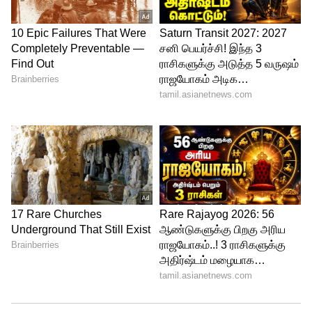
குவாலிபையர் 2-க்குள் கெத்தாக நுழைவு
3
3
Image Credit :
ANI
ஒரே தொடரில் பல சாதனைகளை
படைத்த பாலகன்
முன்னதாக அன்கேப்டு வீரர்களில் யஷ‌ஸ்வி
ஜெய்ஸ்வால் (2023 ஆம் ஆண்டில் 625
ரன்கள்) மற்றும் ஷான் மார்ஷ் (2008ஆம்
ஆண்டில் 616 ரன்கள்) ஆகியோர்