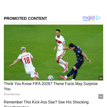
129 ரன்கள் எடுத்துள்ளது.
தொடக்க அதிரடி வீரர் யஷஸ்வி
ஜெய்ஸ்வால் வெறும் 1 ரன்னில் முகமது
சிராஜ் பந்தில் கேட்ச் ஆனார். பின்பு வந்த
துருவ் ஜூரலும் (7 ரன்) நிலைக்கவில்லை.
கேப்டன் ரியான் பராக்கும் (11 ரன்)
ஏமாற்றினார். தசுன் ஷனகாவும் (3)
விரைவில் வெளியேறினார். நன்றாக
விளையாக ரவீந்திர ஜடேஜா (19 பந்தில் 34
ரன்கள்) காயம் காரணமாக ரிட்டையர் ஹர்ட்
ஆனார்.
ஏசியாநெட் தமிழ்-ஐ உங்கள் முதன்மைத்
தேர்வாக்குங்கள்