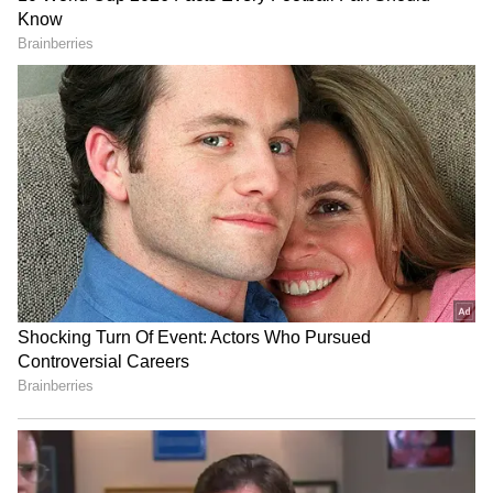
படைத்துள்ளார். அதாவது இந்திய
அணிக்காக விளையாடமல் ஐபிஎல்லில் 700
ரன்களை கடந்த முதல் வீரர் வைபவ்
சூர்யவன்ஷி ஆவார்.