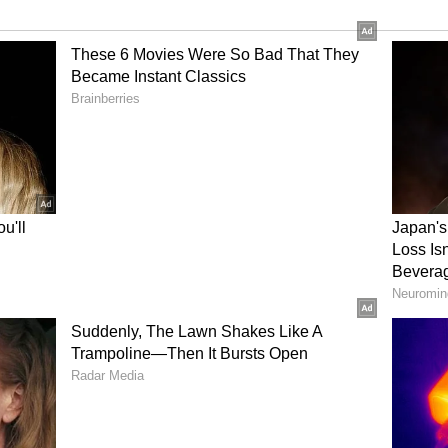
ுதல்
மகளிர் டி20
வை
உலகக்கோப்பை ஷஃபாலி
்து..
வர்மா அதிரடி!
திர
வங்கதேசத்தை பந்தாடி
இந்தியா மாஸ் வெற்றி!