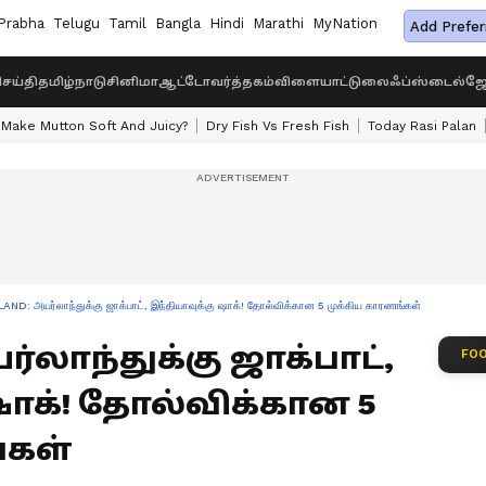
Prabha
Telugu
Tamil
Bangla
Hindi
Marathi
MyNation
Add Prefer
ெய்தி
தமிழ்நாடு
சினிமா
ஆட்டோ
வர்த்தகம்
விளையாட்டு
லைஃப்ஸ்டைல்
ஜோ
Make Mutton Soft And Juicy?
Dry Fish Vs Fresh Fish
Today Rasi Palan
AND: அயர்லாந்துக்கு ஜாக்பாட், இந்தியாவுக்கு ஷாக்! தோல்விக்கான 5 முக்கிய காரணங்கள்
அயர்லாந்துக்கு ஜாக்பாட்,
FOO
ஷாக்! தோல்விக்கான 5
்கள்