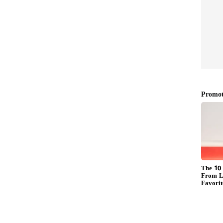
ுவீச்சாளர்கள் முற்றிலும் தோல்வியடைந்தனர்
இதன் மூலம், இந்திய அணிக்கு எதிராக 183
 நிர்ணயிக்க முடிந்தது.
ர்களான அர்ஷ்தீப் சிங் மற்றும் அக்சர் படேல்
ப்பட்டனர்... விக்கெட்டுகளை
ங்களது திறமைக்கு ஏற்ப பந்துவீசவில்லை.
ொடுத்தனர். இளம் பந்துவீச்சாளர் பிரசித்
ேன்களால் மோசமாக பந்துவீசப்பட்டார்...
 ரன்களுக்கு சுருண்டனர். வாஷிங்டன் சுந்தரும்
ி 19 ரன்களை விட்டுக்கொடுத்தார்.
ல்வியே இந்திய அணியின் வீழ்ச்சிக்குக்