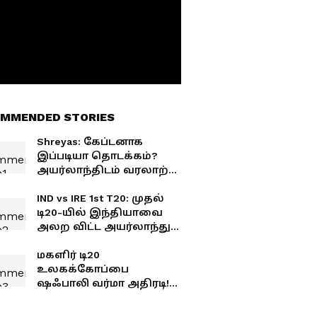
MMENDED STORIES
Shreyas: கேப்டனாக
இப்படியா தொடக்கம்?
அயர்லாந்திடம் வரலாற்று
தோல்வி... ஷ்ரேயாஸ்ன்
வைரல் ரியாக்ஷன்!
IND vs IRE 1st T20: முதல்
டி20-யில் இந்தியாவை
அலற விட்ட அயர்லாந்து..
மாஸ் வெற்றி.. சரித்திர
சாதனை!
மகளிர் டி20
உலகக்கோப்பை
ஷஃபாலி வர்மா அதிரடி!
வங்கதேசத்தை பந்தாடி
இந்தியா மாஸ் வெற்றி!