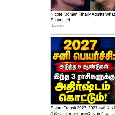
Image Credit :
X
2. அயர்லாந்தின் அபா
உலகின் நம்பர் ஒன் டி20 அணிக
சிறிதும் அச்சம் காட்டவில்லை. 
நம்பிக்கையுடன் விளையாடியது
என்றாலும், மிடில் ஆர்டர் பேட்ஸ
லோர்கன் டக்கர் அரைசதம் அடித்து
மற்றொரு பேட்ஸ்மேனான கரேத் டில