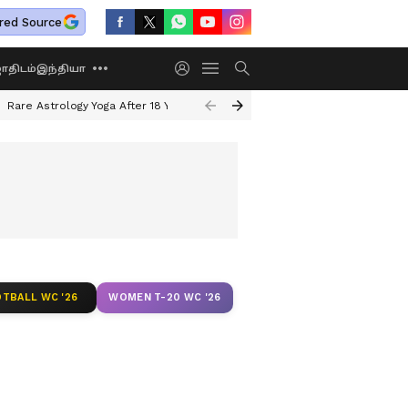
red Source
திடம்
இந்தியா
Rare Astrology Yoga After 18 Years
Dwi Pushkar Yoga 2026
Guru Peyar
TBALL WC '26
WOMEN T-20 WC '26