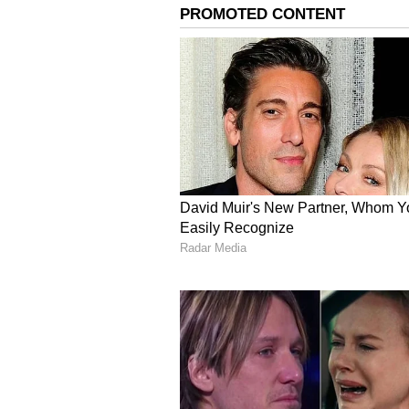
IND vs IRE 1st T20: ம
டி20-யில் இந்தியா
அலற விட்ட அயர்லாந
மாஸ் வெற்றி.. சரித்
சாதனை!
3
6