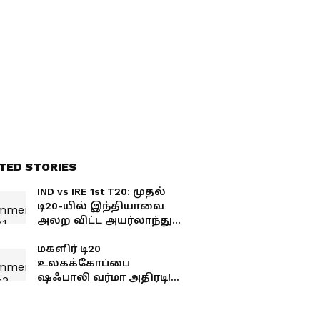
TED STORIES
IND vs IRE 1st T20: முதல்
டி20-யில் இந்தியாவை
அலற விட்ட அயர்லாந்து..
மாஸ் வெற்றி.. சரித்திர
சாதனை!
மகளிர் டி20
உலகக்கோப்பை
ஷஃபாலி வர்மா அதிரடி!
வங்கதேசத்தை பந்தாடி
இந்தியா மாஸ் வெற்றி!