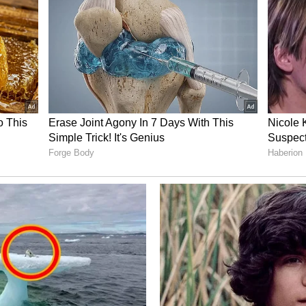
in IPL 2025 Mega Auction
னடியாக பதிலளித்தது. அவர்களுக்கும் ஒரு நல்ல ஆல்ரவுண்டர்
 கோடி ரூபாயை எட்டியது. பின்னர் கே.கே.ஆர் 19.25 கோடி
ால் மீண்டும் ஆர்.சி.பி விலை கூறியது. அதோடு நிற்கவில்லை.
து. ஆர்.சி.பி இன்னும் போட்டியில் இருந்தது. கொல்கத்தா
ிகவும் ஆர்வமாக இருந்தது. இறுதியில், கே.கே.ஆர் ரூ.
குறிப்பிடத்தக்கது.