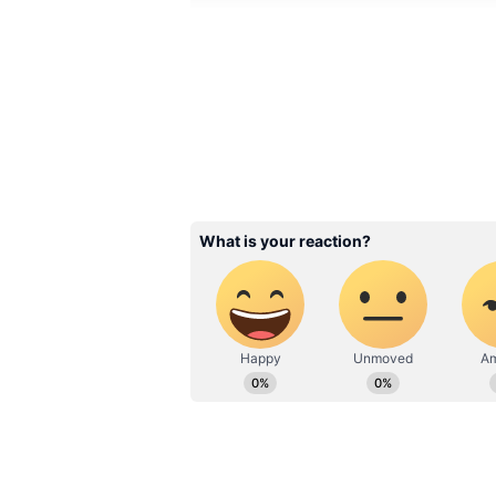
Venkatesh Iyer Most Exp
Auction
வெங்கடேஷ் ஐயர்:
ஐபிஎல் மெகா ஏலத்தில் பல இந்திய கிரிக்கெ
மத்தியப் பிரதேச ஆல்ரவுண்டர் வெங்கடேஷ்
வீரரும் கூட. 2024 ஐபிஎல் தொடரில் பெர
விடுவித்தது.
ஆதலால், அடிப்படை விலையான ரூ.2 கோடிக்கு
கடுமையான போட்டி இருந்தது. லக்னோ சூப்
கொண்டுவர ஆர்வமாக இருந்தது. ஆனால் ஆர்.
நைட் ரைடர்ஸ் போட்டியை விட்டுக்கொடுக்