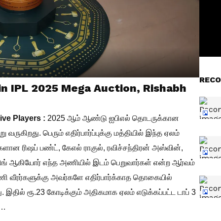
RECO
in IPL 2025 Mega Auction, Rishabh
ve Players :
2025 ஆம் ஆண்டு ஐபிஎல் தொடருக்கான
ருகிறது. பெரும் எதிர்பார்ப்புக்கு மத்தியில் இந்த ஏலம்
களான ரிஷப் பண்ட், கேஎல் ராகுல், ரவிச்சந்திரன் அஸ்வின்,
 சிங் ஆகியோர் எந்த அணியில் இடம் பெறுவார்கள் என்ற ஆர்வம்
ணி வீரர்களுக்கு அவர்களே எதிர்பார்க்காத தொகையில்
இதில் ரூ.23 கோடிக்கும் அதிகமாக ஏலம் எடுக்கப்பட்ட டாப் 3
க…