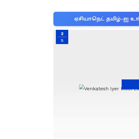
ஏசியாநெட் தமிழ்-ஐ உங
2
5