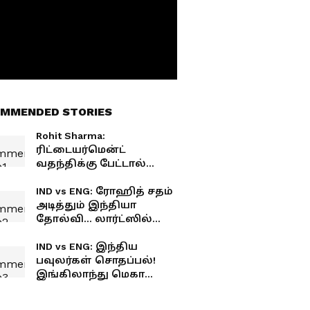
MMENDED STORIES
Rohit Sharma:
ரிட்டையர்மென்ட்
வதந்திக்கு பேட்டால்
பதிலடி! லார்ட்ஸில்
வரலாற்று சதம் அடித்த
IND vs ENG: ரோஹித் சதம்
ஹிட்மேன்!
அடித்தும் இந்தியா
தோல்வி... லார்ட்ஸில்
கோட்டைவிட்ட 5
இடங்கள்..
IND vs ENG: இந்திய
பவுலர்கள் சொதப்பல்!
இங்கிலாந்து மெகா
ஸ்கோர்... என்ன
காரணம்a?