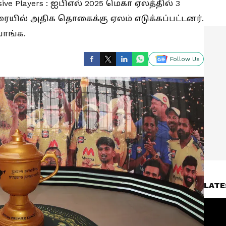
sive Players : ஐபிஎல் 2025 மெகா ஏலத்தில் 3
ரையில் அதிக தொகைக்கு ஏலம் எடுக்கப்பட்டனர்.
வாங்க.
Follow Us
LATE