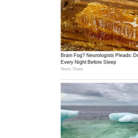
Most Expensive Players 
கே.கே.ஆர் விலை கூறியதும், ஆர்.சி.பி உட
தேவை. எனவே வெங்கடேஷ் ஐயரின் விலை 17
ரூபாய் கூறியதும் ஏலம் சற்று நின்றது. ஆன
மீண்டும் 21 கோடி ரூபாய் கே.கே.ஆர் கூறிய
வெங்கடேஷ் ஐயரை அணிக்குள் கொண்டுவர ம
23.75 கோடி ரூபாய்க்கு வாங்கியது என்பது 