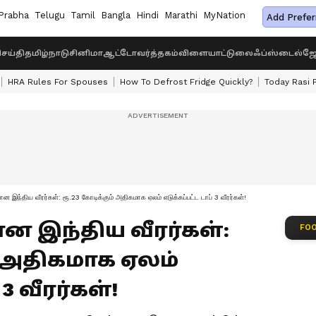
Prabha
Telugu
Tamil
Bangla
Hindi
Marathi
MyNation
Add Prefer
ெய்தி
தமிழ்நாடு
சினிமா
ஆட்டோ
வர்த்தகம்
விளையாட்டு
லைஃப்ஸ்டைல்
ஜோ
HRA Rules For Spouses
How To Defrost Fridge Quickly?
Today Rasi 
 இந்திய வீரர்கள்: ரூ.23 கோடிக்கும் அதிகமாக ஏலம் எடுக்கப்பட்ட டாப் 3 வீரர்கள்!
 இந்திய வீரர்கள்:
FOO
் அதிகமாக ஏலம்
3 வீரர்கள்!