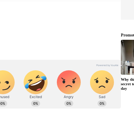
ensive Players in IPL 2025 Mega
ட் வீரர்கள் மீது கூடுதல் கவனம் இருந்தது. அவர்களில்
 ஐயரும் ஒருவர். அவர் கொல்கத்தா நைட் ரைடர்ஸின் முன்னாள்
ியளவில் தாக்கத்தை ஏற்படுத்தாத நிலையில் கேகேஆர் அவரை
 இந்த ஏலத்தில் பங்கேற்றார். அவரைச் சுற்றி ஏலத்தில்
பர் ஜெயிண்ட்ஸ் வெங்கடேஷ் ஐயரை மீண்டும் அணிக்குள்
சி.பி 8 கோடி ரூபாய் விலைக்குப் போட்டியிட்டது. ஆனால்
கவில்லை.