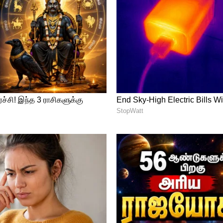
ன் அணியின் அதிவேக ஒருநாள் சதமாக
ர்பாஸ் தற்போது தகர்த்துள்ளார். குர்பாஸின்
ப்கானிஸ்தான் சாதனை மட்டுமன்றி,
ட் வரலாற்றிலேயே இந்திய அணிக்கு எதிராக
வேக சதமாக பதிவாகியுள்ளது.
டம்
ில் நடந்த போட்டியில் இந்தியாவின்
ான் வீரர் ஷாஹித் அப்ரிடி 45 பந்துகளில்
ல் உள்ளது. அதற்கு அடுத்தபடியாக, 2013-ல்
னர் மற்றும் 2015-ல் தென்னாப்பிரிக்காவின்
்தியாவுக்கு எதிராக 57 பந்துகளில் அடித்த
 குர்பாஸ் (48 பந்துகள்) இரண்டாவது இடத்தைப்