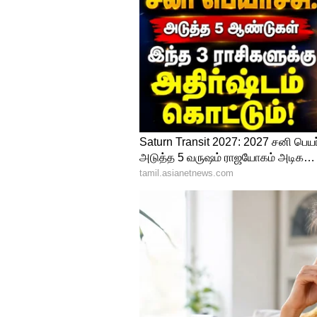
சதம் அடித்ததே ஆப்கானிஸ்தா
இருந்தது.
அந்த 14 ஆண்டுகால சாதனையை கு
இந்த மிரட்டலான இன்னிங்ஸ் ஆ
ஒட்டுமொத்த ஒருநாள் கிரிக்கெ
அடிக்கப்பட்ட இரண்டாவது அதி
ஷாகித் அப்ரிடிக்கு அடுத்த இ
கடந்த 2005-ஆம் ஆண்டு கான்பூர
பந்துவீச்சை சிதறடித்து பாகிஸ்த
சதமடித்ததே இன்றும் முதலிடத்தி
ஆஸ்திரேலியாவின் ஜேம்ஸ் ஃபாக்
ஏபி டி வில்லியர்ஸ் ஆகியோர் இந
சதங்களை முறியடித்து, தற்போது