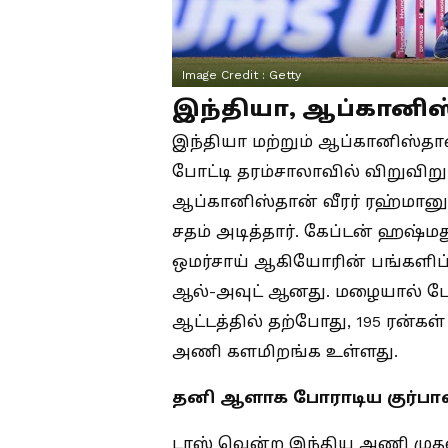
Image Credit :
Getty
இந்தியா, ஆப்கானிஸ
இந்தியா மற்றும் ஆப்கானிஸ்த
போட்டி தரம்சாலாவில் விறுவிறுப
ஆப்கானிஸ்தான் வீரர் ரஹ்மானுல
சதம் அடித்தார். கேப்டன் ஹஷ்ம
ஒமர்சாய் ஆகியோரின் பங்களிப்
ஆல்-அவுட் ஆனது. மழையால் போட
ஆட்டத்தில் தற்போது, 195 ரன்கள
அணி களமிறங்க உள்ளது.
தனி ஆளாக போராடிய குர்பா
டாஸ் வென்ற இந்திய அணி முதலில