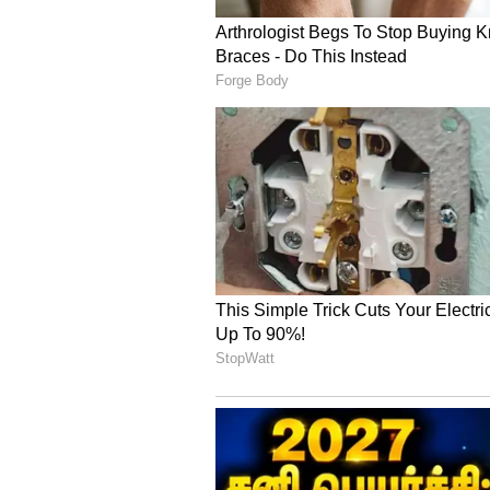
Image Credit :
X
குர்பாஸின் அசாத்
48 பந்துகளில் தனது சதத்தை வ
ஒருநாள் போட்டிகளில் அதிவேக
படைத்துள்ளார். இதற்கு முன்பு, 
மற்றும் 2012-ல் நெதர்லாந்துக்கு