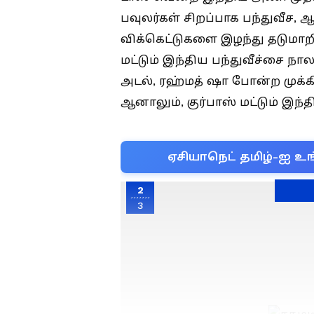
பவுலர்கள் சிறப்பாக பந்துவீச
விக்கெட்டுகளை இழந்து தடுமாற
மட்டும் இந்திய பந்துவீச்சை நால
அடல், ரஹ்மத் ஷா போன்ற முக்கி
ஆனாலும், குர்பாஸ் மட்டும் இந
ஏசியாநெட் தமிழ்-ஐ உங
2
3