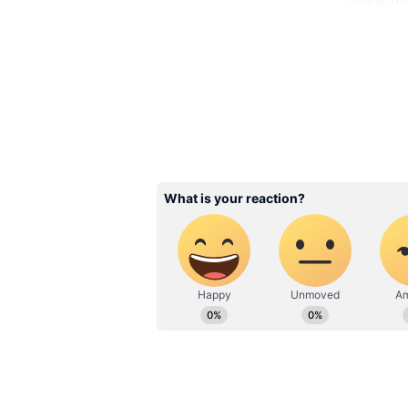
Image Credit :
SOCIAL MEDIA
சதமடித்து அசத்திய க
தொடர்ந்து அதிரடியாக ஆடிய குர்ப
அவர் வெறும் 51 பந்துகளில் 8 பவ
ரன்களை விளாசினார். அவரது ஸ்ட
தவிர, கேப்டன் ஹஷ்மதுல்லா ஷாஹ
ரன்களும் எடுத்தனர். இந்திய அணி
ஆகியோர் அறிமுக வீரர்களாகக்
இருவரும் அசத்தலாகப் பந்துவீசி