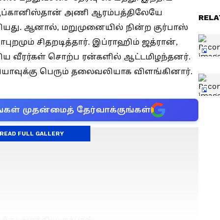
, ஆப்கானிஸ்தான் அணி ஆரம்பத்திலேயே
RELA
ியது. ஆனால், மறுமுனையில் நின்ற குர்பாஸ்
ாபுறமும் சிதறடித்தார். இப்ராஹிம் ஜத்ரான்,
ய வீரர்கள் சொற்ப ரன்களில் ஆட்டமிழந்தனர்.
்தியாவுக்கு பெரும் தலைவலியாக விளங்கினார்.
்கள் முதன்மைத் தேர்வாக்குங்கள்
READ FULL GALLERY