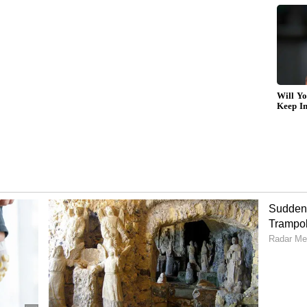
ப் பகிர்ந்து கொண்டனர்.
 வெறும்
Women's T20 WC: யார் கூட
ில்
தோற்றாலும் பாகிஸ்தான்
ை
கூட தோற்க கூடாது..
ா!
ஏன்னா அவங்க???
ஜெமிமா ஆவேசம்!