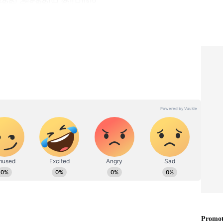
ுர்பாஸ்
ாஸ், ஒரு கட்டத்தில் சதம் அடித்து அசத்தினார்.
ுண்டரிகள் மற்றும் 8 சிக்ஸர்களுடன் 102
்ரைக் ரேட் 200 ஆக இருந்தது. குர்பாஸைத்
ிதி 27 ரன்களும், அஜ்மத்துல்லா ஒமர்சாய் 27
யில் ஹர்ஷ் துபே மற்றும் குர்னூர் பிரார்
 களமிறங்கினர். அறிமுக போட்டியிலேயே
, தலா மூன்று விக்கெட்டுகளைச் சாய்த்து,