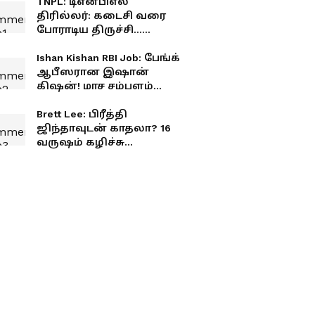
TNPL: டிஎன்பிஎல்
திரில்லர்: கடைசி வரை
போராடிய திருச்சி...
வெற்றியை தட்டிச்சென்ற
மதுரை!
Ishan Kishan RBI Job: பேங்க்
ஆபீஸரான இஷான்
கிஷன்! மாச சம்பளம்
எவ்வளவு தெரியுமா?
Brett Lee: பிரீத்தி
ஜிந்தாவுடன் காதலா? 16
வருஷம் கழிச்சு
உண்மையை உடைத்த
பிரெட் லீ