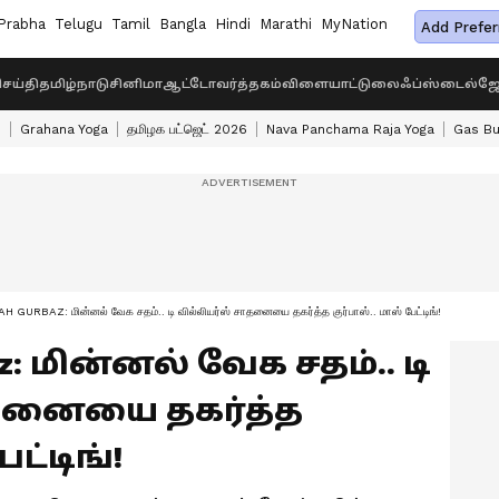
Prabha
Telugu
Tamil
Bangla
Hindi
Marathi
MyNation
Add Prefer
ெய்தி
தமிழ்நாடு
சினிமா
ஆட்டோ
வர்த்தகம்
விளையாட்டு
லைஃப்ஸ்டைல்
ஜோ
s
Grahana Yoga
தமிழக பட்ஜெட் 2026
Nava Panchama Raja Yoga
Gas Bu
URBAZ: மின்னல் வேக சதம்.. டி வில்லியர்ஸ் சாதனையை தகர்த்த குர்பாஸ்.. மாஸ் பேட்டிங்!
z: மின்னல் வேக சதம்.. டி
ாதனையை தகர்த்த
ேட்டிங்!