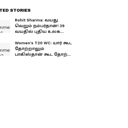
TED STORIES
Rohit Sharma: வயது
வெறும் நம்பர்தான்! 39
வயதில் புதிய உலக
சாதனை படைத்த ரோகித்
சர்மா!
Women's T20 WC: யார் கூட
தோற்றாலும்
பாகிஸ்தான் கூட தோற்க
கூடாது.. ஏன்னா
அவங்க??? ஜெமிமா
ஆவேசம்!