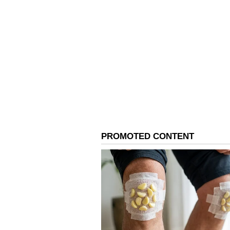
மொத்தமாக ஆறு விக்கெட்டுகளை
Related Articles
Rohit Sharma: வயது
நம்பர்தான்! 39 வயத
புதிய உலக சாதன
படைத்த ரோகித் சர்ம
3
3