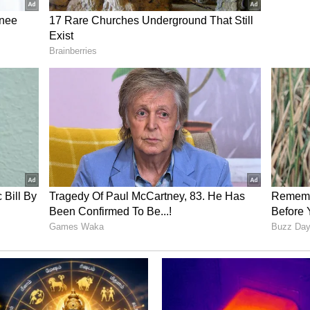
திய சாதனை
ிளாசிய குர்பாஸ் ஆப்கானிஸ்தான் அணிக்காக
 சதம் அடித்த வீரர் என்ற வரலாற்று சாதனையை
2010-ல் ஸ்காட்லாந்துக்கு எதிராக முகமது ஷஷாத்
 எதிராக கரீம் சாதிக் ஆகியோர் 72 பந்துகளில்