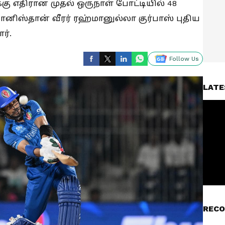
க்கு எதிரான முதல் ஒருநாள் போட்டியில் 48
ானிஸ்தான் வீரர் ரஹ்மானுல்லா குர்பாஸ் புதிய
ர்.
Follow Us
LATE
RECO