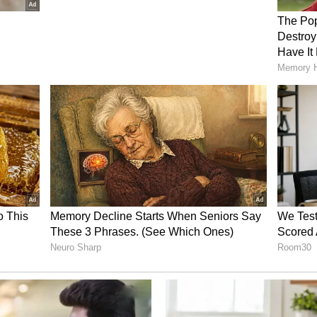
'வைபவ்' ஆட்டத்தால்
ன்கள்
குவாலிபையர் 2-க்குள்
கெத்தாக நுழைவு