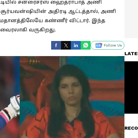
ட்டியில் சன்ரைசர்ஸ் ஹைதராபாத் அணி
சூர்யவன்ஷியின் அதிரடி ஆட்டத்தால், அணி
தானத்திலேயே கண்ணீர் விட்டார். இந்த
வைரலாகி வருகிறது.
Follow Us
LATE
RECO