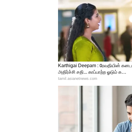
Image Credit :
X/Girish__28
காவ்யா மாறனின் க
வைரல்
இந்த சீசனில் அணியின் செயல்பா
சன்ரைசர்ஸ் ஹைதராபாத் அணியி
தோல்வியால் மிகவும் மனம் உடைந
பொங்கிய சோகத்தை அவரால் அட
கேமராக்களிடமிருந்து தனது க
உணர்ச்சிகரமான காட்சிகள் திர
இது தொடர்பான வீடியோ தற்ப
வருகிறது. எப்போதும் உற்சாகமா