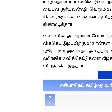
ராஜஸ்தான் ராயல்ஸின் இளம் நட்
வைபவ் சூர்யவன்ஷி, வெறும் 29 ப
சிக்ஸர்களுடன் 97 ரன்கள் குவித
திணறடித்தார்.
வைபவின் அபாரமான பேட்டிங், 
விக்கெட் இழப்பிற்கு 243 ரன்க
ஜூரல் (50) அரைசதம் அடித்தார். 
ஹிங்கே 3 விக்கெட்டுகளை வீழ்
விட்டுக்கொடுத்தார்.
ஏசியாநெட் தமிழ்-ஐ உங
2
4