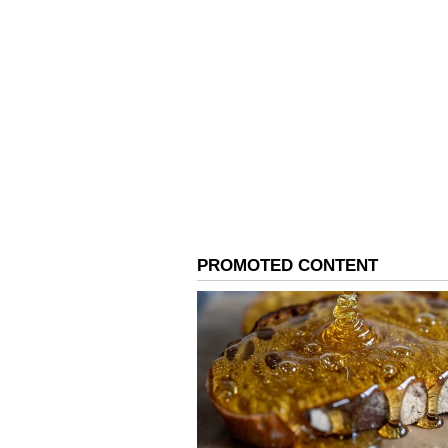
தோன்றவில்லை. இது ஒரு அழுத்
பேட்ஸ்மேன்கள் ஒருவர் பின் ஒ
கிஷன் (33), நிதிஷ் குமார் ரெட்
சிறிது நேரம் போராட முயன்றன
ராஜஸ்தான் பந்துவீச்சாளர் ஜோஃ
தொடக்க ஆட்டக்காரர்களைச் சிதைத்
மிஸ்ரா மற்றும் ரவீந்திர ஜடே
வீழ்த்தி சன்ரைசர்ஸ் அணியை ந
சன்ரைசர்ஸ் அணி 19.1 ஓவர்களில்
அவர்களின் கோப்பைக் கனவு முடி
Related Articles
Vaibhav Suryavanshi:
பவுலர்களை பொளந