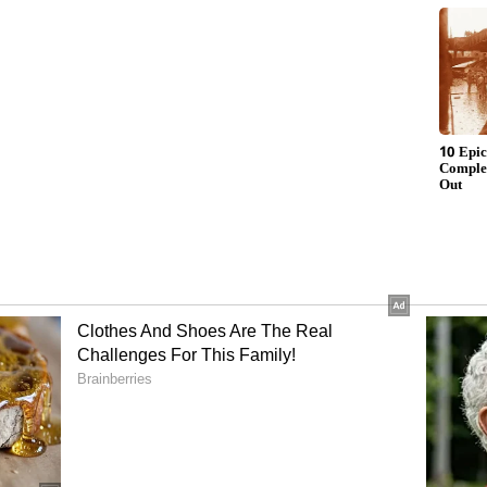
தமான போட்டியாக இருந்ததால்,
ருவராக பெவிலியன் திரும்பினர். இஷான்
டி (38) மற்றும் சலில் அரோரா (35) ஆகியோர்
ர், ஆனால் அது பலனளிக்கவில்லை.
ப்ரா ஆர்ச்சர் (3/58) சன்ரைசர்ஸ் அணியின்
தார். அதே நேரத்தில், நந்த்ரே பர்கர், சுஷாந்த்
ஜா ஆகியோர் தலா இரண்டு விக்கெட்டுகளை
ிலைகுலையச் செய்தனர். இறுதியில்,
 196 ரன்களுக்கு ஆட்டமிழந்தது, இதன் மூலம்
வுக்கு வந்தது.
Vaibhav Sooryavanshi: SRHஐ
்து
துவம்சம் செய்த RR!