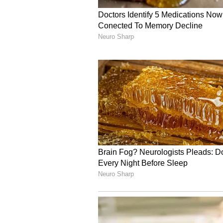
கட்டிய வைபவ்.. SRH
வெற்றி பெற 244 ர
இலக்கு..!
3
4