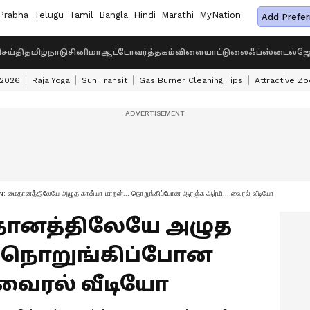
Prabha
Telugu
Tamil
Bangla
Hindi
Marathi
MyNation
Add Prefer
ெய்தி
தமிழ்நாடு
சினிமா
ஆட்டோ
வர்த்தகம்
விளையாட்டு
லைஃப்ஸ்டைல்
ஜோ
 2026
Raja Yoga
Sun Transit
Gas Burner Cleaning Tips
Attractive Zo
 மைதானத்திலேயே அழுத காவ்யா மாறன்... நொறுங்கிப்போன ஆரஞ்சு ஆர்மி..! வைரல் வீடியோ
ைதானத்திலேயே அழுத
.. நொறுங்கிப்போன
! வைரல் வீடியோ