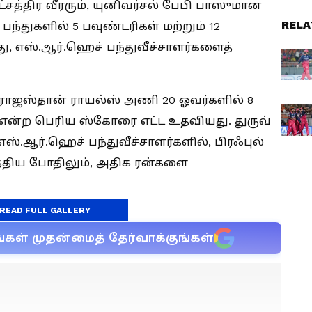
சத்திர வீரரும், யுனிவர்சல் பேபி பாஸுமான
RELA
ந்துகளில் 5 பவுண்டரிகள் மற்றும் 12
்து, எஸ்.ஆர்.ஹெச் பந்துவீச்சாளர்களைத்
ராஜஸ்தான் ராயல்ஸ் அணி 20 ஓவர்களில் 8
ள் என்ற பெரிய ஸ்கோரை எட்ட உதவியது. துருவ்
எஸ்.ஆர்.ஹெச் பந்துவீச்சாளர்களில், பிரஃபுல்
த்திய போதிலும், அதிக ரன்களை
READ FULL GALLERY
்கள் முதன்மைத் தேர்வாக்குங்கள்