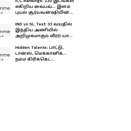
ICC Rankings: 230 இடங்கள்
எகிறிய வைபவ்... இளம்
புயல் சூர்யவன்ஷியின்
லேட்டஸ்ட் ரேங்க் என்ன?
IND vs SL Test: 33 வயதில்
இந்திய அணியில்
அறிமுகமாகும் வீரர்! யார்
இந்த சரன்ஷ் ஜெயின்?
பிசிசிஐ தேர்வு செய்தது
Hidden Talents: பாட்டு,
ஏன்?
டான்ஸ், மெக்கானிக்...
நம்ம கிரிக்கெட்
வீரர்களின் மறுபக்கம்..!