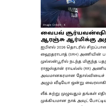
Image Credit :
X
வைபவ் சூர்யவன்ஷி
ஆரஞ்சு ஆர்மிக்கு அதி
ஐபிஎல் 2026 தொடரில் சிறப்பா
ஹைதராபாத் (SRH) அணியின் பயண
முல்லன்பூரில் நடந்த மிகுந்த பத
ராஜஸ்தான் ராயல்ஸ் (RR) அணியி
அவமானகரமான தோல்வியைச் சந்த
அழும் வீடியோ ஒன்று வைரலாகி
லீக் சுற்று முழுவதும் தங்கள் 
முக்கியமான நாக் அவுட் போட்டி