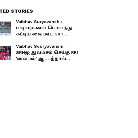
TED STORIES
Vaibhav Suryavanshi:
பவுலர்களை பொளந்து
கட்டிய வைபவ்.. SRH
வெற்றி பெற 244 ரன்கள்
இலக்கு..!
Vaibhav Sooryavanshi:
SRHஐ துவம்சம் செய்த RR!
'வைபவ்' ஆட்டத்தால்
குவாலிபையர் 2-க்குள்
கெத்தாக நுழைவு