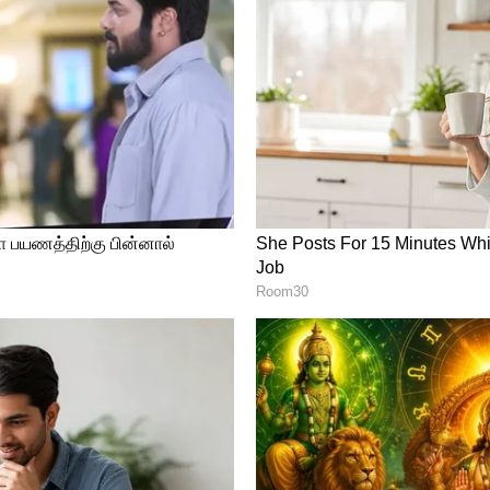
ண்ணீர்: இணையத்தில் வீடியோ
டு குறித்து மிகவும் உற்சாகமாக இருந்த
ன் உரிமையாளர் காவ்யா மாரன், இந்தத்
்தார். போட்டிக்குப் பிறகு, அவரது கண்களில்
க்க முடியவில்லை. அவர்
ண்ணீரை மறைக்க முயன்றபோதிலும், அவரது
ையில் தெளிவாகத் தெரிந்தன.
ோது சமூக வலைதளங்களில் வைரலாகி
க இருக்கும் காவ்யா பாப்பாவை இப்படிப்