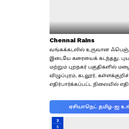
Chennai Rains
வங்கக்கடலில் உருவான ஃபெஞ்சல்
இடையே கரையைக் கடந்தது. பு
மற்றும் புறநகர் பகுதிகளில் ம
விழுப்புரம், கடலூர், கள்ளக்குறிச
எதிர்பார்க்கப்பட்ட நிலையில் எதி
ஏசியாநெட் தமிழ்-ஐ உங
2
5