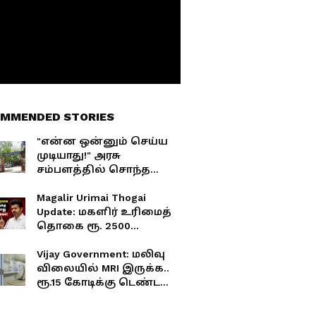
MMENDED STORIES
"என்ன ஒன்னும் செய்ய
முடியாது!" அரசு
சம்பளத்தில் சொந்த
கிளினிக்! கேமராவில்
சிக்கியும் மிரட்டும்
Magalir Urimai Thogai
மருத்துவர்! 7 ஆண்டுகால
Update: மகளிர் உரிமைத்
பகல் கொள்ளை!
தொகை ரூ. 2500
இவர்களுக்கு
கிடைக்காது.! அமைச்சர்
Vijay Government: மலிவு
பேச்சால் பெண்கள்
விலையில் MRI இருக்க..
ஏமாற்றம்.!
ரூ.15 கோடிக்கு டெண்டரா?
ரூ.100 கோடி வருவாய்
இழப்பை தடுக்குமா