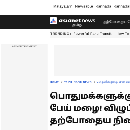
Malayalam
Newsable
Kannada
Kannada
தற்போதைய ச
TRENDING :
Powerful Rahu Transit
How To 
பொதுமக்களுக்கு மரண பயத்
HOME
TAMIL NADU NEWS
பொதுமக்களுக்க
பேய் மழை! விழுப்
தற்போதைய நில