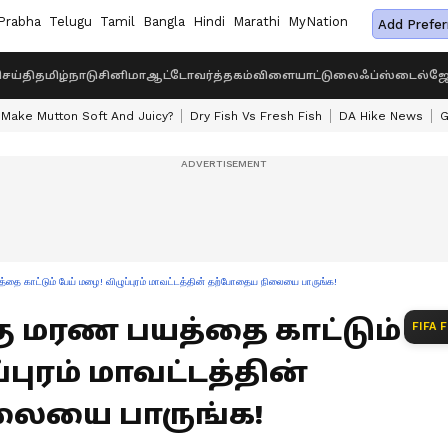
Prabha
Telugu
Tamil
Bangla
Hindi
Marathi
MyNation
Add Prefer
ெய்தி
தமிழ்நாடு
சினிமா
ஆட்டோ
வர்த்தகம்
விளையாட்டு
லைஃப்ஸ்டைல்
ஜோ
Make Mutton Soft And Juicy?
Dry Fish Vs Fresh Fish
DA Hike News
G
தை காட்டும் பேய் மழை! விழுப்புரம் மாவட்டத்தின் தற்போதைய நிலையை பாருங்க!
ு மரண பயத்தை காட்டும்
FIFA 
புரம் மாவட்டத்தின்
ையை பாருங்க!