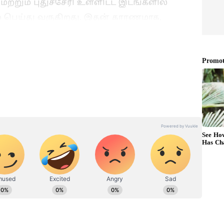
மற்றும் புதுச்சேரி உள்ளிட்ட இடங்களில்
பெய்து வருகிறது. இதன் காரணமாக,
்தில் அதீத கனமழை பெய்தது.