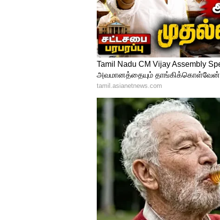
இதனால் பொதுமக்கள் எந்த நேர
இருக்கும் அளவுக்கு மழை கொட்ட
மாவட்டம் மயிலத்தில் 51 செ.மீ., த
வல்லம் 32 செ.மீ., செம்மேடு 31 
புதுச்சேரியில் 20 ஆண்டுகளுக்கு
விழுப்புரம் மாவட்டத்தில் அறுவ
நீரில் மூழ்கியதால் விவசாயிக