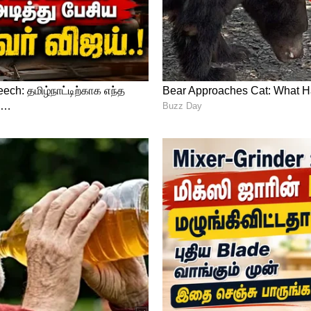
த்தில் ஏரி உடையுமோ என்ற மரண பீதியில்
ி வருகிறது. அதிகபட்சமாக விழுப்புரம்
ிண்டிவனத்தில் 37.40 செ.மீ, நேமூர் 35.20 செ.மீ,
செ.மீ, வானூர் 24 செ.மீ மழை பதிவாகியுள்ளது.
 பிறகு 49 செ.மீ., மழை பதிவாகியுள்ளது.
டைக்கு தயாராக இருந்த பல ஏக்கர் நெல் பயிர்கள்
ள் வேதனை அடைந்துள்ளனர்.