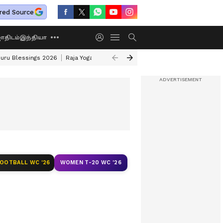
red Source
திடம்
இந்தியா
uru Blessings 2026
Raja Yoga
Sun Transit
Gas Burner Cleaning Tips
FOOTBALL WC '26
WOMEN T-20 WC '26