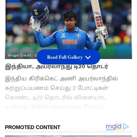
Image Credit :
Getty
Read Full Gallery
இந்தியா, அயர்லாந்து டி20 தொடர்
இந்திய கிரிக்கெட் அணி அயர்லாந்தில்
சுற்றுப்பயணம் செய்து 2 போட்டிகள்
கொண்ட டி20 தொடரில் விளையாட
உள்ளது. இதில் முதலாவது போட்டி
பெல்ஃபாஸ்ட்டில் நாளை (ஜூன் 26) இந்திய
நேரப்படி மாலை 6 மணிக்கு தொடங்க
உள்ளது. அயர்லாந்துக்கு எதிரான டி20