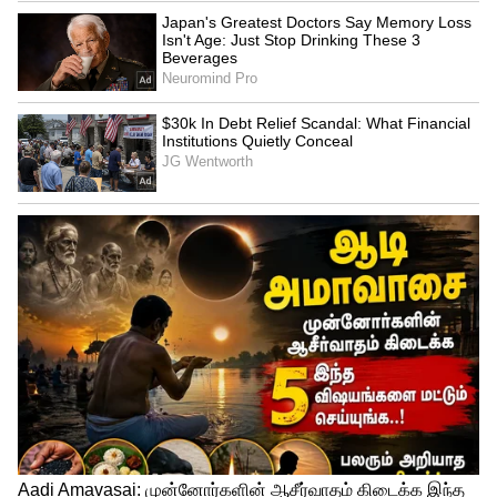
Image Credit :
Getty
சஞ்சு சாம்சன், அபிஷேக் சர்மா இடையே
போட்டி
வைபவ் சூர்யவன்ஷி தொடக்க வீரராக
அறிமுகமானால், அணியில் இருந்து யாரை
வெளியேற்றுவது என்பதுதான் அணி
நிர்வாகத்தின் முக்கியக் கேள்வி. ஏனெனில்
உலகக் கோப்பையில் அபிஷேக் ஷர்மாவும்,
சஞ்சு சாம்சனும்தான் இந்தியாவின்
தொடக்க வீரர்களாக இருந்தனர்.