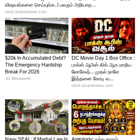
இந்தியாவின் உலகக் கோப்பை வெற்றியில்
சஞ்சு முக்கியப் பங்காற்றினார்.
அபிஷேக் சர்மா உலகக் கோப்பையில்
சோபிக்கவில்லை என்றாலும், ஐபிஎல்
தொடரில் பட்டையைக் கிளப்பினார். டி20
உலகக் கோப்பையின் கடைசி மூன்று
போட்டிகளில் இந்தியாவின் டாப்
ஸ்கோரராக இருந்தவர் சஞ்சு சாம்சன்.
தொடர் நாயகன் விருதையும் வென்றார்.
அதனால், அயர்லாந்துக்கு எதிராக அவரே
இன்னிங்ஸைத் தொடங்குவார் எனத்
தெரிகிறது. பயிற்சியாளர் கௌதம்
கம்பீரின் ஆதரவும் சஞ்சுவுக்கு உள்ளது.