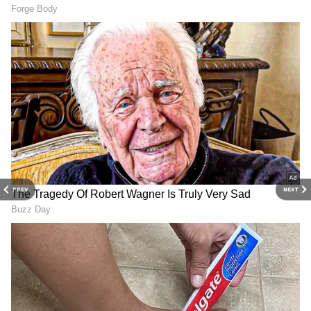
உலகக் கோப்பை வென்ற கேப்டன்
சூர்யகுமார் யாதவை கேப்டன்
பதவியிலிருந்தும், டி20 அணியிலிருந்தும்
நீக்கிவிட்டு ஷ்ரேயாஸ் ஐயரிடம் இந்த
பொறுப்பு ஒப்படைக்கப்பட்டுள்ளது. ஐபிஎல்
மற்றும் உள்ளூர் போட்டிகளில் ஷ்ரேயாஸின்
சிறப்பான ஆட்டமே அவரை இந்திய
அணியின் கேப்டன் என்ற பெரிய
பொறுப்புக்கு கொண்டு சென்றுள்ளது.
PREV
NEXT
இதேபோல் ஐபிஎல், உள்ளூர் போட்டிகள்,
மற்றும் 'ஏ' அணிக்காக அதிரடி காட்டிய 15
வயது வைபவ் சூர்யவன்ஷி, நாளை இந்திய
சீனியர் அணியில் அறிமுகமாவாரா என
ரசிகர்கள் ஆவலுடன் காத்திருக்கின்றனர்.