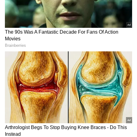
2
4
Image Credit :
Getty
ஷ்ரேயாஸ் ஐயர், வைபவ் சூர்யவன்ஷி