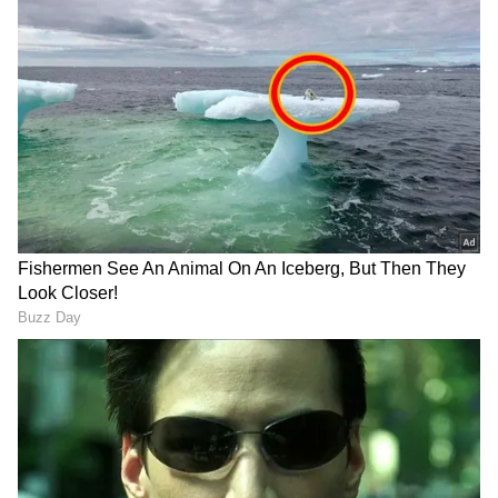
தொடரில் ரசிகர்களின் கவனம் இரண்டு
பேர் மீது உள்ளது. ஒருவர், இந்திய
கேப்டனாக அறிமுகமாகும் ஷ்ரேயாஸ் ஐயர்;
மற்றொருவர், உலக கிரிக்கெட்டின் புதிய
அதிசயமான 15 வயது இளம் புயல் வைபவ்
சூர்யவன்ஷி.
ஏசியாநெட் தமிழ்-ஐ உங்கள் முதன்மைத்
தேர்வாக்குங்கள்