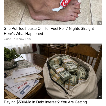
இலங்கையில் நடந்த முத்தரப்பு ஒருநாள்
தொடரின் இறுதிப் போட்டியில், வைபவ் 29
பந்துகளில் 94 ரன்கள் விளாசினார். மேலும்,
11 பந்துகளில் அரைசதம் அடித்து, லிஸ்ட் ஏ
கிரிக்கெட்டில் அதிவேக அரைசதத்திற்கான
சாதனையை படைத்தார்.