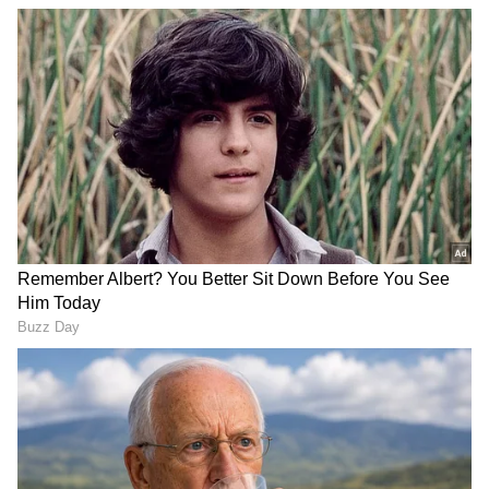
ஏசியாநெட் தமிழ்-ஐ உங்கள் முதன்மைத்
தேர்வாக்குங்கள்
2
4