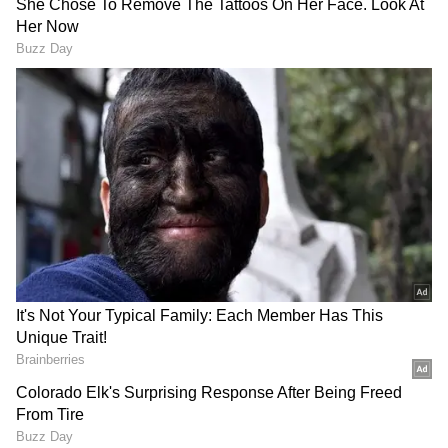
பதிவு செய்துள்ளது. இந்த போட்டி வேல்ஸ்
நாட்டின் கார்டிஃப் நகரில் உள்ள சோபியா
கார்டன்ஸ் மைதானத்தில் நடைபெற்றது.
டாஸ் இழந்த இந்திய அணி முதலில் பேட்டிங்
செய்ய அழைக்கப்பட்டது. தொடக்க
வீராங்கனைகளாக களமிறங்கிய ஸ்மிருதி
மந்தனா மற்றும் ஷெஃபாலி வர்மா
அதிரடியாக ரன்கள் சேர்த்தனர். குறிப்பாக
மந்தனா 23 பந்துகளில் 39 ரன்கள் எடுத்து
இந்திய அணிக்கு வேகமான தொடக்கத்தை
வழங்கினார். ஷெஃபாலி வர்மா 29 ரன்கள்
சேர்த்தார். இருவரும் இணைந்து முதல்
விக்கெட்டுக்கு 59 ரன்கள் குவித்தனர்.