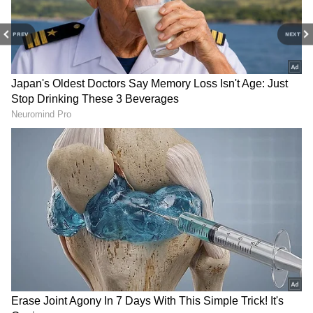
PREV
NEXT
Image Credit :
Getty
பாரதி புல்மாலி அபார பேட்டிங்
மத்திய ஓவர்களில் சில விக்கெட்டுகளை
இந்தியா விரைவாக இழந்தாலும், பாரதி
புல்மாலி அபாரமாக விளையாடி அணியை
காப்பாற்றினார். அவர் 40 பந்துகளில்
ஆட்டமிழக்காமல் 56 ரன்கள் குவித்தார்.
அவரது இன்னிங்ஸில் 6 பவுண்டரிகளும்
ஒரு சிக்சரும் இடம்பெற்றன. இதன் மூலம்
இந்தியா 20 ஓவர்களில் 8 விக்கெட்
இழப்பிற்கு 179 ரன்கள் என்ற வலுவான