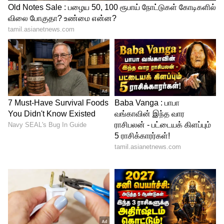
Image Credit :
Getty
180 ரன்கள் இலக்கு
180 ரன்கள் இலக்கை நோக்கி களமிறங்கிய
வெஸ்ட் இண்டீஸ் அணி ஆரம்பத்தில் சில
நல்ல ஷாட்டுகளை ஆடியபோதிலும்,
இந்திய சுழற்பந்து வீச்சாளர்களின்
கட்டுப்படுத்தப்பட்ட பந்துவீச்சால்
தடுமாறியது. இந்திய அணியின்
ஷ்ரேயங்கா பட்டீல் மிகச் சிறப்பாக
பந்துவீசி 4 விக்கெட்டுகளை
கைப்பற்றினார். ராதா யாதவ் 3
விக்கெட்டுகளை வீழ்த்தி வெஸ்ட் இண்டீஸ்