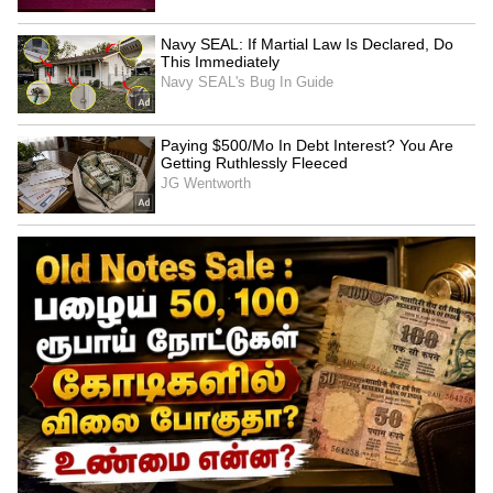
Related Articles
Women's T20 WC : இந்த முறை இந்திய
மகளிர் அணி கண்டிப்பாக கோப்பையை
வெல்லும்! எப்படி?
IND vs AFG: கில், ராகுல் சதம், பொளந்து
கட்டும் பௌலர்கள்.. 2 நாளில்
ஆஃப்கானிஸ்தானை திணறடித்த
இந்தியா!
3
4