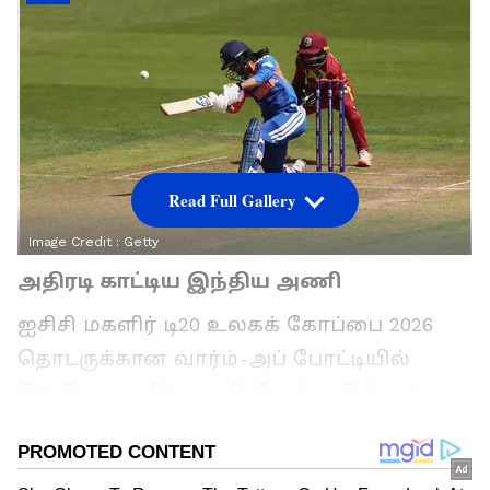
Read Full Gallery
Image Credit :
Getty
அதிரடி காட்டிய இந்திய அணி
ஐசிசி மகளிர் டி20 உலகக் கோப்பை 2026
தொடருக்கான வார்ம்-அப் போட்டியில்
இந்திய மகளிர் அணி, வெஸ்ட் இண்டீஸ்
அணியை 26 ரன்கள் வித்தியாசத்தில்
தோற்கடித்து சிறப்பான தொடக்கத்தை