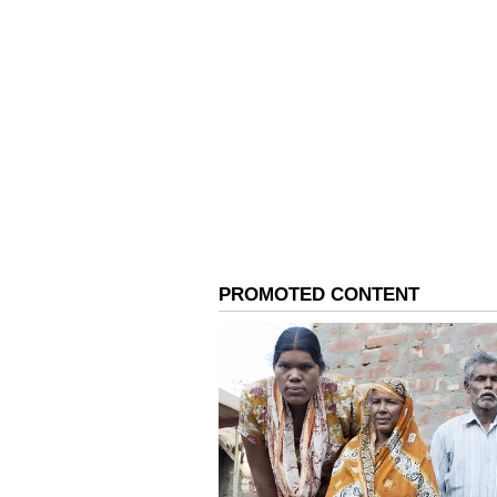
போட்டி.. அண்ணா
அதிரடி அறிவிப்பு!
3
5