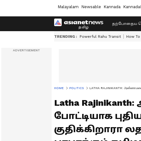
Malayalam
Newsable
Kannada
Kannada
தற்போதைய ச
TRENDING :
Powerful Rahu Transit
How To 
HOME
POLITICS
LATHA RAJINIKANTH: அண்ணாமலைக்கு ப
Latha Rajinika
போட்டியாக புதி
குதிக்கிறாரா ல