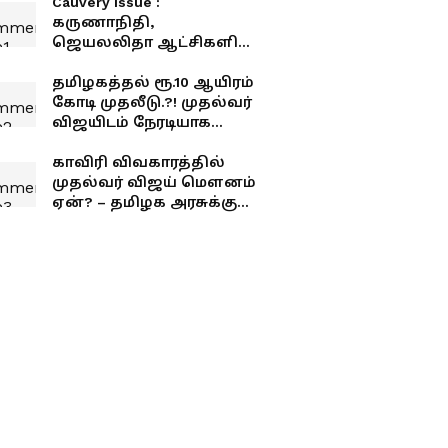
Cauvery Issue :
கருணாநிதி,
ஜெயலலிதா ஆட்சிகளில்
காவிரி பிரச்சனை
தொடர்பாக நடந்த டாப் 10
தமிழகத்தல் ரூ.10 ஆயிரம்
சம்பவங்கள்!
கோடி முதலீடு.?! முதல்வர்
விஜயிடம் நேரடியாக
பேசிய அம்பானி.!
பட்ஜெட்டுக்கு பிறகு
காவிரி விவகாரத்தில்
தாறுமாறாக
முதல்வர் விஜய் மௌனம்
மாறப்போகும் தமிழ்நாடு.!
ஏன்? – தமிழக அரசுக்கு
வினோஜ் பி. செல்வம்
சரமாரி கேள்வி!