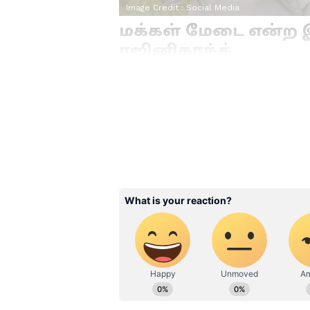
Image Credit :
Social Media
மக்கள் மேடை என்ற
ரஜினிகாந்த்
நடிகர் ரஜினிகாந்த் மனைவி லத
மூலம் தொண்டாற்றி வருகிறார். 
புதிய இயக்கம் ஒன்றை தொடங்கிய
தரப்பு மக்களும் எங்களோடு கைக
நாம் அனைவரும் ஒன்றாக இணைந்
காரியங்களை செய்வோம் என அவர்
சேர்வதற்காக மொபைல் எண்ணும்,
Related Articles
Annamalai: புதிய அர
கட்சி.. அடுத்த தேர்