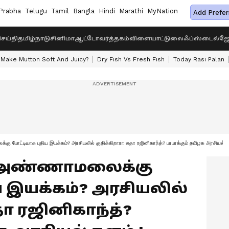
Prabha
Telugu
Tamil
Bangla
Hindi
Marathi
MyNation
Add Prefer
ெய்தி
தமிழ்நாடு
சினிமா
ஆட்டோ
வர்த்தகம்
விளையாட்டு
லைஃப்ஸ்டைல்
ஜோ
Make Mutton Soft And Juicy?
Dry Fish Vs Fresh Fish
Today Rasi Palan
ோட்டியாக புதிய இயக்கம்? அரசியலில் குதிக்கிறாரா லதா ரஜினிகாந்த்? பரபரக்கும் தமிழக அரசியல் க
nth: அண்ணாமலைக்கு
ய இயக்கம்? அரசியலில்
தா ரஜினிகாந்த்?