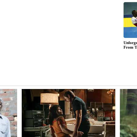
மலை
செய்யாத சாதனை.!
அண்ணாமலை கட்சி
ஆரம்பித்த சிறிது
நேரத்தில் எத்தனை லட்சம்
பேர் இணைந்துள்ளார்கள்
தெரியுமா?