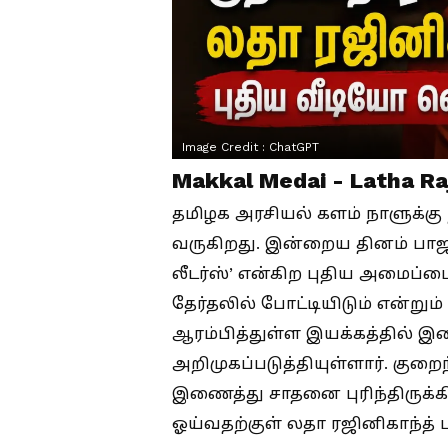
Image Credit :
ChatGPT
Makkal Medai - Latha R
தமிழக அரசியல் களம் நாளுக்கு 
வருகிறது. இன்றைய தினம் பா
லீடர்ஸ்’ என்கிற புதிய அமைப்பை
தேர்தலில் போட்டியிடும் என்றும
ஆரம்பித்துள்ள இயக்கத்தில
அறிமுகப்படுத்தியுள்ளார். குற
இணைத்து சாதனை புரிந்திருக்
ஓய்வதற்குள் லதா ரஜினிகாந்த் 