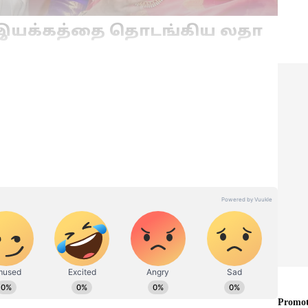
 இயக்கத்தை தொடங்கிய லதா
ா ரஜினிகாந்த் ஏற்கனவே பல அமைப்புகள்
இந்த நிலையில் அவர் ‘மக்கள் மேடை’ என்கிற
ிருக்கிறார். மாற்றத்தை விரும்பும் அனைத்து
ோர்க்கலாம் என்று அவர் அறிவித்துள்ளார்.
து மக்கள் சக்தியாக உருவெடுத்து, பல நல்ல
 கூறியுள்ளார். இந்த இயக்கத்தில்
 மின்னஞ்சலும் அறிவிக்கப்பட்டுள்ளது.
சியல்
Annamalai: தமிழக
தலில்
அரசியலில் யாரும்