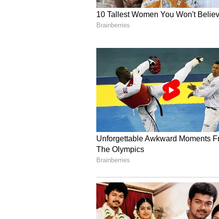
Image Credit :
Our Own
உள்ளூர் தலைவர்களை
இதுகுறித்து அவர் வெளியிட்டுள்
தங்கள் இயக்கத்தில் சேர்ந்து
அழைப்பு விடுத்துள்ளார். மக்கள
சேவைகளை செய்ய முன் வாரு
ஆக்கபூர்வமான காரியங்களை செய
அரசு அதிகாரிகள், ஆசிரியர்கள்
அனுபவங்களை எங்களுக்கு கொட
தமிழ்நாட்டிற்காகவும் தொகுதிக
உள்ளூர் தலைவர்களை உருவாக்க