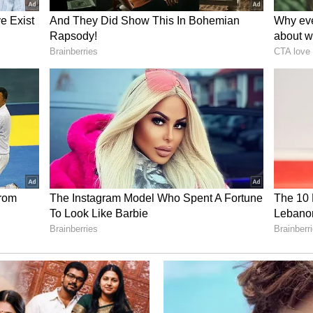
 உருவாக்க விரும்புகிறோம்
ள வீடியோவில், சிட்டிசன் பிளாட்பார்ம் என்ற
 மக்கள் சேவையாற்ற அவர் இளைஞர்களுக்கு
் சக்தியாக உருவாகி சமூகத்திற்கு பல
ங்கள். அனைவரும் ஒன்றாக இணைவோம்.
்வோம். மூத்த குடிமக்கள், ஐஏஎஸ், ஐபிஎஸ்,
 என யாராக இருந்தாலும் உங்கள்
ுக்கலாம். எங்களோடு தொடர்பு கொண்டு
ளுக்காகவும் நீங்கள் வேலை செய்யலாம்.
 விரும்புகிறோம் என்று அவர்