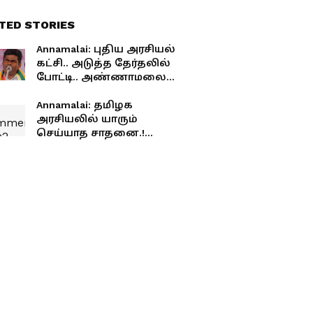
TED STORIES
Annamalai: புதிய அரசியல்
கட்சி.. அடுத்த தேர்தலில்
போட்டி.. அண்ணாமலை
அதிரடி அறிவிப்பு!
Annamalai: தமிழக
அரசியலில் யாரும்
செய்யாத சாதனை.!
அண்ணாமலை கட்சி
ஆரம்பித்த சிறிது
நேரத்தில் எத்தனை
லட்சம் பேர்
இணைந்துள்ளார்கள்
தெரியுமா?