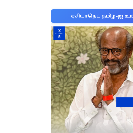
ஏசியாநெட் தமிழ்-ஐ உங
2
5