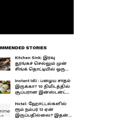
MMENDED STORIES
Kitchen Sink: இரவு
தூங்கச் செல்லும் முன்
சிங்க் தொட்டியில் ஒரு
கைப்பிடி உப்பை
போடுங்க.! இவ்வளவு
Instant Idli : பழைய சாதம்
நன்மைகள் கிடைக்குமா?
இருக்கா? 10 நிமிடத்தில்
சூப்பரான இன்ஸ்டன்ட்
இட்லி ரெடி!
Hotel: ஹோட்டல்களில்
ரூம் நம்பர் 13 ஏன்
இருப்பதில்லை? இதன்
பின்னணியில் உள்ள
ஷாக்கிங் சீக்ரெட்