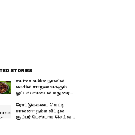
இதுதான்
TED STORIES
mutton sukka: நாவில்
எச்சில் ஊறவைக்கும்
ஓட்டல் ஸ்டைல் மதுரை
எண்ணெய் மட்டன் சுக்கா
ரோட்டுக்கடை கெட்டி
சால்னா நம்ம வீட்டில்
சூப்பர் டேஸ்டாக செய்வது
எப்படி?