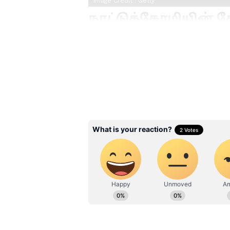
Image Credit :
Getty
நாட்டுக்கோழியின் தேர
தண்ணிக்குழம்பு செய்வதற்கு பி
உகந்தது. கறியை நறுக்கிய பின்,
சேர்த்து பிசைந்து கழுவ வேண்
முற்றிலும் நீக்குவதுடன், கறிய
Related Articles
mutton sukka: நாவில
எச்சில் ஊறவைக்கு
ஓட்டல் ஸ்டைல் மத
எண்ணெய் மட்டன் ச