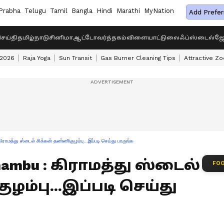
Prabha
Telugu
Tamil
Bangla
Hindi
Marathi
MyNation
Add Prefer
ெய்தி
தமிழ்நாடு
சினிமா
ஆட்டோ
வர்த்தகம்
விளையாட்டு
லைஃப்ஸ்டைல்
ஜோ
 2026
Raja Yoga
Sun Transit
Gas Burner Cleaning Tips
Attractive Zo
்து ஸ்டைல் சிக்கன் தண்ணிகுழம்பு...இப்படி செய்து பாருங்க
zhambu : கிராமத்து ஸ்டைல்
FOO
ழம்பு...இப்படி செய்து