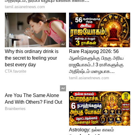
புதினா - துளசி ஸ்பிரே :
ஒரு கைப்பிடி புதினா மற்றும் துளசி
இலைகளை தண்ணீரில் கொதிக்க வைத்து,
ஆறவைத்து வடிகட்டி ஒரு ஸ்பிரே பாட்டிலில்
ஊற்றி பிரிட்ஜில் வையுங்கள். வெளியே
சென்று வந்ததும் இதை முகத்தில் ஸ்பிரே
செய்யுங்கள். துளசியின் கிருமிநாசினி
குணமும், புதினாவின் குளிர்ச்சியும்
தோலுக்கு உடனடி புத்துணர்ச்சி தரும்;
அலர்ஜி வராமல் தடுக்கும்.
5
5