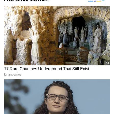
எரிச்சலை 2 நிமிடத்தில் அடக்கி,
குளிர்ச்சியைத் தரும்.
ஏசியாநெட் தமிழ்-ஐ உங்கள் முதன்மைத்
தேர்வாக்குங்கள்