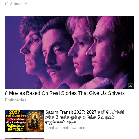
Image Credit :
Getty
குளிர்ந்த மோர் ஒத்தடம் :
நன்றாகக் கடைந்த புளிக்காத ஐஸ் மோரில்
ஒரு சுத்தமான துணியை நனைத்து,
வெயிலால் சிவந்த தோலின் மீது 10 நிமிடம்
போட்டு வையுங்கள். மோரில் உள்ள லாக்டிக்
அமிலம் வெயிலால் கருகிய தோலை
(Sunburn) குணமாக்கி, அலர்ஜி தடிப்புகளைக்
குறைக்கும்.