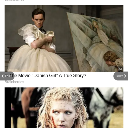
தோலில் ஏற்படும் தீவிரமான அரிப்பை
சட்டென்று கட்டுப்படுத்தும். முகம்
பளபளப்பாகவும் மாறும்!
PREV
NEXT