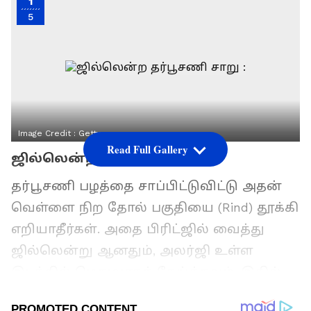
1
5
Image Credit :
Getty
Read Full Gallery
ஜில்லென்ற தர்பூசணி சாறு :
தர்பூசணி பழத்தை சாப்பிட்டுவிட்டு அதன்
வெள்ளை நிற தோல் பகுதியை (Rind) தூக்கி
எறியாதீர்கள். அதை பிரிட்ஜில் வைத்து
ஜில்லென்று ஆனதும், அலர்ஜி உள்ள
இடத்தில் மெதுவாகத் தேய்க்கவும். இதில்
உள்ள ஆன்டி-ஆக்ஸிடன்ட்கள் தோலின்