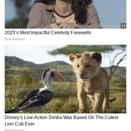
2
5
Image Credit :
Getty
கசகசா - பால் பேஸ்ட் :
ஒரு ஸ்பூன் கசகசாவை காய்ச்சாத குளிர்ந்த
பாலில் 10 நிமிடம் ஊற வைத்து, நன்றாக
அரைத்துக் கொள்ளுங்கள். இந்த விழுதை
அலர்ஜி, அரிப்பு உள்ள இடங்களில் தடவி 15
நிமிடம் கழித்துக் கழுவவும். கசகசா