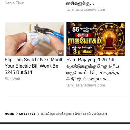
வையுங்கள். அதன் பிறகு கையில் எடுத்து
லேசாக அமுக்கினால், பூண்டுத் தோல்
தானாகக் கழன்று வந்துவிடும். நகமும்
வலிக்காது, வேலையும் முடியும்!
5
6
Image Credit :
Getty
உருளைக்கிழங்கு 5 நிமிடத்தில்
HOME
LIFESTYLE
சட்டுபுட்டுனு சமைக்கணுமா? இதோ யாரும் சொல்லாத 6 ஸ்மார்ட் ரகசியங்கள்!
வேகணுமா?