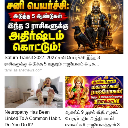
4
6
Image Credit :
Getty
நகம் வலிக்க பூண்டு உரிக்காதீங்க!
சமையலில் அதிக நேரம் எடுப்பது பூண்டு
உரிப்பது தான். இனிமேல் பூண்டுப் பற்களை
தனித் தனியாகப் பிரித்து, லேசான
சுடுதண்ணீரில் 5 நிமிடம் போட்டு