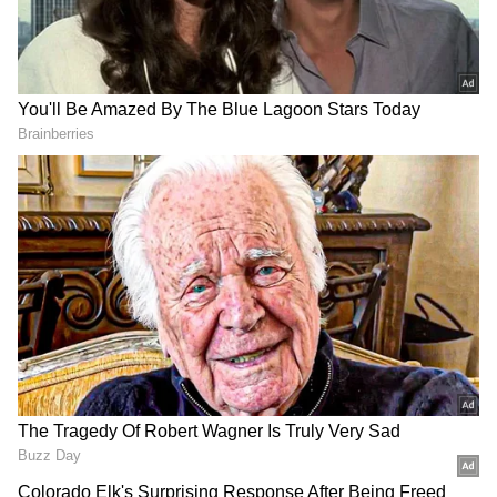
2
6
Image Credit :
Getty
தக்காளி வதங்க நேரமாகுதா?
தக்காளி வதங்கி தொக்காக மாற ரொம்ப
நேரமாகும். அதற்கு தக்காளியை
வாங்கியதும் நன்றாகக் கழுவி, முழுசாக
அப்படியே ஃப்ரீசரில் (Freezer)
போட்டுவிடுங்கள். சமைப்பதற்கு 5 நிமிடம்
முன்பு எடுத்து தண்ணீரில் போட்டால், தோல்