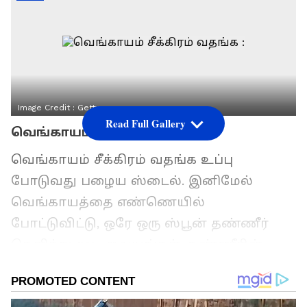
Image Credit :
Getty
Read Full Gallery
வெங்காயம் சீக்கிரம் வதங்க :
வெங்காயம் சீக்கிரம் வதங்க உப்பு
போடுவது பழைய ஸ்டைல். இனிமேல்
வெங்காயத்தை எண்ணெயில்
போட்டுவிட்டு, ஒரே ஒரு ஸ்பூன் தண்ணீர்
தெளித்து மூடி வையுங்கள். தண்ணீரின்
ஆவியில் வெங்காயம் 2 நிமிடத்தில்
பொன்னிறமாக வதங்கிவிடும். நேரமும்