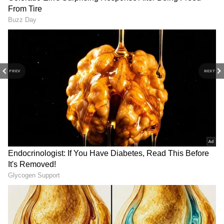
தானாக உறிந்து வரும். அதை அப்படியே
நசுக்கிப் போட்டால், 1 நிமிடத்தில் குழைந்து
கிரேவி ரெடி!
PREV
NEXT
Related Articles
kitchen tips சமையலில் எண்ணெய்
பயன்படுத்துவதை குறைக்க 5
புதுமையான வழிகள்!
kitchen tips சிறிய கிச்சனை "பெரியதாக"