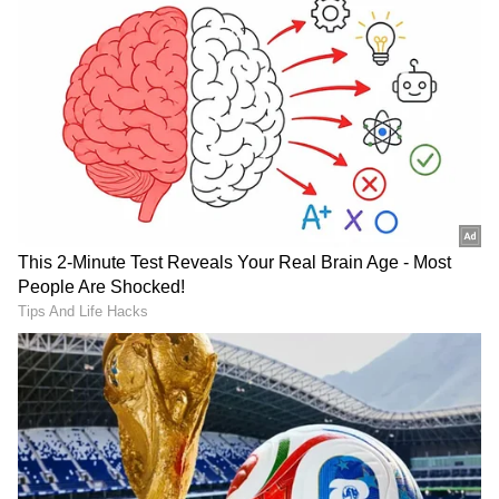
கொள்வதைத் தடுக்கும்!
ஏசியாநெட் தமிழ்-ஐ உங்கள் முதன்மைத்
தேர்வாக்குங்கள்