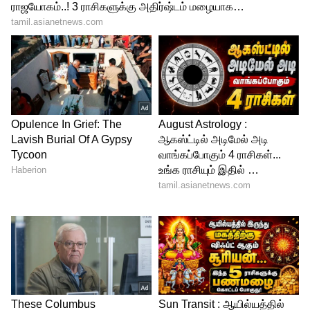
பின்னைத் துணியில் ஒரே நேர்கோட்டில்
குத்தக் கூடாது. துணியை லேசாக 'ஜிங்-
ஜாக்' (Zig-zag) முறையில் இரண்டு முறை
ஏற்றி இறக்கி குத்த வேண்டும். இப்படிச்
செய்வதால் துணியின் எடை சமமாகப்
பிரிக்கப்பட்டு, பின் ஒரே இடத்தில் இழுத்து
ஓட்டை போடுவதைத் தவிர்க்கலாம்.
5
5
Image Credit :
Getty