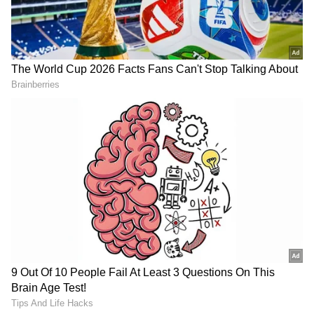
2
5
Image Credit :
Getty
காது கம்மல் திருகாணி ட்ரிக்:
பழைய கம்மல்களின் ரப்பர் திருகாணிகள்
(Rubber Stoppers) உங்களிடம் இருக்கிறதா?
சேஃடிபினை துணியில் குத்துவதற்கு முன்,
இந்த ரப்பர் ஸ்டாப்பரை பின்னுக்குள்
நுழைத்து, அதன் பின் துணியில்
குத்துங்கள். பின் நகராமல் அப்படியே