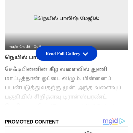
Image Credit :
Getty
Read Full Gallery
நெயில் பாலிஷ் மேஜிக்:
சேஃடிபின்னின் கீழ் வளைவில் துணி
மாட்டித்தான் ஓட்டை விழும். பின்னைப்
பயன்படுத்துவதற்கு முன், அந்த வளைவுப்
பகுதியில் சிறிதளவு டிரான்ஸ்பரண்ட்
நெயில் பாலிஷ் (Transparent Nail Polish)
தடவி காயவிடுங்கள். இது ஒரு ஸ்மூத்
லேயரை உருவாக்கி, துணி மாட்டிக்