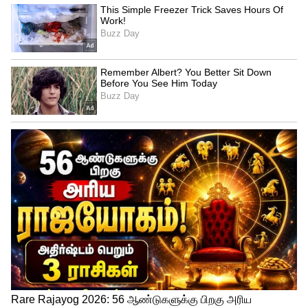
4
5
Image Credit :
Getty
பீர்சிங் மெத்தட் (The Piercing Method):