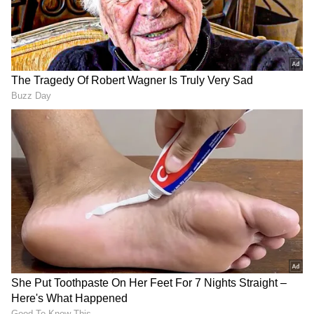
Related Articles
Dress Selection : ஆரோக்கியமாக
வாழணுமா? இந்த 6 ஆடைகளை மட்டும்
வாங்காதீங்க.!
Summer Tips : அடிக்கிற வெயிலுக்கு
உங்கள Cool-ஆ வச்சுக்க இந்த Color
Dress தான் பெஸ்ட்!
3
5
Image Credit :
Getty