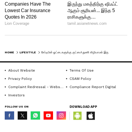
தடிமனான பின்னுக்கு 'நோ' சொல்லுங்க:
பல வருடங்களாக பாக்ஸில் இருக்கும்
பழைய, மழுங்கிய பின்களைப்
பயன்படுத்தவே வேண்டாம். எப்போதும்
பிராண்டடான, கூர்மையான எவர்சில்வர்
HOME
LIFESTYLE
சேப்டிபின் ஓட்டைகளுக்கு குட்பை! துணி கிழியாமல் இருக்க 5 சூப்பர் ட்ரிக்ஸ்!
பின்களை மட்டுமே தேர்வு செய்யுங்கள்.
மொக்கையான பின்கள் துணியின் நூலை
About Website
Terms Of Use
அறுத்து பெரிய ஓட்டையை
Privacy Policy
CSAM Policy
உண்டாக்கிவிடும்!
Complaint Redressal - Website
Compliance Report Digital
Investors
FOLLOW US ON
DOWNLOAD APP
© Copyright 2026 Asianxt Digital Technologies Private Limited (Formerly