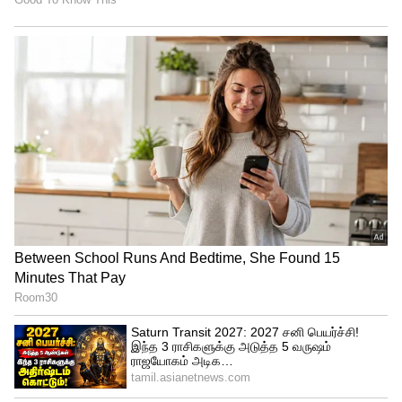
'டபுள் சைடு' மார்க்கிங் டேப்:
பட்டுப்புடவை அல்லது நெட்டட் (Netted)
சுடிதார் எனில், சேஃடிபினின் கூர்மையான
பகுதிக்கு கீழே ஒரு சிறிய துண்டு பேப்பர்
டேப் (Paper Medical Tape) அல்லது
செல்லோடேப்பைச் சுற்றி விடுங்கள். இது
துணியை பின்னின் இடுக்கிற்குள்
போகவிடாமல் பாதுகாக்கும்.