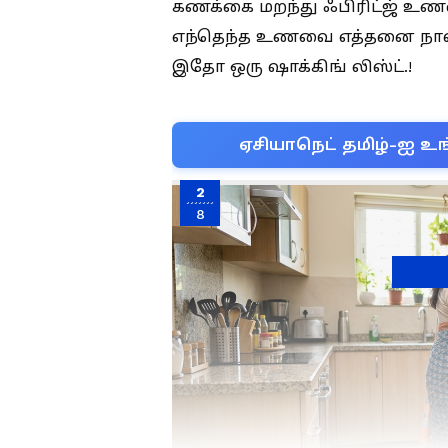
கணக்கை மறந்து ஃபிரிட்ஜ் உணவை
எந்தெந்த உணவை எத்தனை நாள் 
இதோ ஒரு ஷாக்கிங் லிஸ்ட்.!
ஏசியாநெட் தமிழ்-ஐ உங
2
8