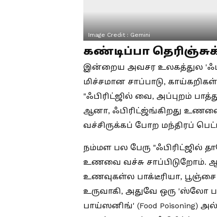
Image Credit :
Gemini
கண்டிப்பா தெரிஞ்சு
இன்றைய அவசர உலகத்துல 'ஃபி
மிச்சமான சாப்பாடு, காய்கறிகள்
"ஃபிரிட்ஜில் வை, அப்புறம் பாத்
ஆனா, ஃபிரிட்ஜ்ங்கிறது உணவ
வச்சிருக்கப் போற மந்திரப் பெட
நம்மள பல பேரு "ஃபிரிட்ஜில் த
உணவை வச்சு சாப்பிடுறோம். ஆன
உணவுகள்ல பாக்டீரியா, பூஞ்சை க
உருவாகி, அதுவே ஒரு 'ஸ்லோ பாய
பாய்ஸனிங்' (Food Poisoning) 