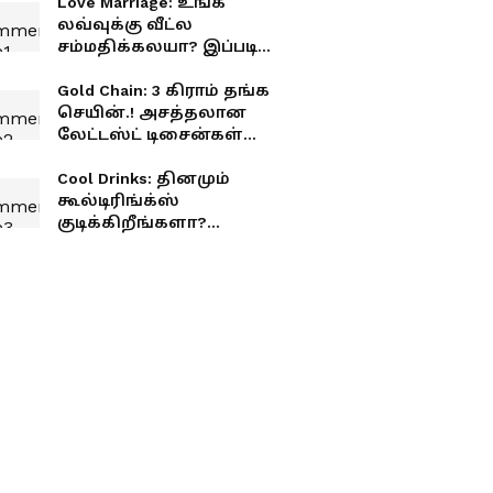
Love Marriage: உங்க
லவ்வுக்கு வீட்ல
சம்மதிக்கலயா? இப்படி
செய்யுங்க டக்குனு ஒகே
சொல்வாங்க.. ஸ்மார்ட்
Gold Chain: 3 கிராம் தங்க
டிப்ஸ்!
செயின்.! அசத்தலான
லேட்டஸ்ட் டிசைன்கள்
இதோ!
Cool Drinks: தினமும்
கூல்டிரிங்க்ஸ்
குடிக்கிறீங்களா?
உடம்புக்குள்ள நடக்கும்
'அந்த' அதிர்ச்சி மாற்றம்!