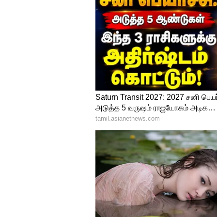
பால் (திறந்த பாக்கெட் / பாத்
பயன்படுத்திடணும். அதுக்கு 
உறையவும் ஆரம்பிக்கும். இது
தயிர்
: கடையில் வாங்கிய தயிர்
தோய்த்த தயிர்னா 3-4 நாட்கள
பன்னீர் / சீஸ் (Open செய்த ப
வழுவழுப்பாகவோ அல்லது நி
போடுங்க.
வெண்ணெய் & நெய்
: வெண்
ஃபிரிட்ஜே தேவையில்லை, வெ
வாசனை மாறினா தவிர்த்துடுங