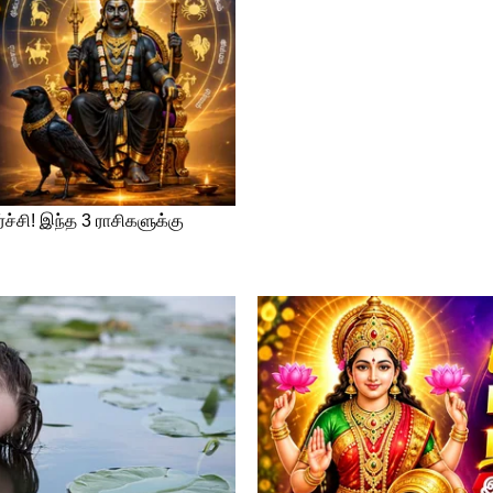
திரம்)
: 2 முதல் 3 நாட்களுக்குள்
மேல போனா புளிப்பு வாசனையும், தயிர் மாதிரி
 வயிற்றுப் பிரச்சனையை உண்டாக்கும்.
னா 5-7 நாட்கள் தாங்கும். அதுவே வீட்டில்
ுக்குள் காலி பண்ணிடுங்க.
ின்)
: 5-7 நாட்கள் மட்டுமே. பன்னீரின் மேல்பகுதி
றம் மாறியோ இருந்தா உடனே குப்பையில
ணெயை 1 மாதம் வரை வைக்கலாம். நெய்க்கு
ளியவே பல மாதங்கள் இருக்கும். ஆனா
்க.