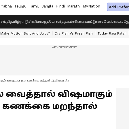
Prabha
Telugu
Tamil
Bangla
Hindi
Marathi
MyNation
Add Prefer
ெய்தி
தமிழ்நாடு
சினிமா
ஆட்டோ
வர்த்தகம்
விளையாட்டு
லைஃப்ஸ்டைல்
ஜோ
Make Mutton Soft And Juicy?
Dry Fish Vs Fresh Fish
Today Rasi Palan
மாகும் உணவுகள்.! நாள் கணக்கை மறந்தால் அவ்ளோதான்.!
ஜில் வைத்தால் விஷமாகும்
் கணக்கை மறந்தால்