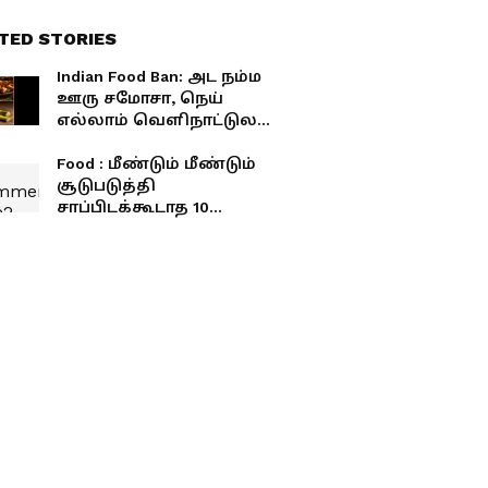
TED STORIES
Indian Food Ban: அட நம்ம
ஊரு சமோசா, நெய்
எல்லாம் வெளிநாட்டுல
தடையா?
Food : மீண்டும் மீண்டும்
சூடுபடுத்தி
சாப்பிடக்கூடாத 10
உணவுகள்.! இதெல்லாம்
விஷமாக மாறுமாம்.!
புற்றுநோய் ஆபத்து
வரும்.! எச்சரிக்கை.!