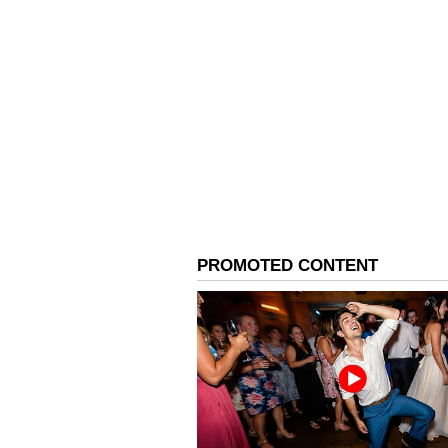
சாம்பார், ரசம், காரக்குழம்பு (2
கூட 3 நாட்களுக்கு மேல இதை ஃபி
காய்கறி பொரியல், கூட்டு (2 ந
வகைகள்ல சீக்கிரமே பூஞ்சை (Fung
Related Articles
Indian Food Ban: அட
ஊரு சமோசா, நெய்
எல்லாம் வெளிநாட்
தடையா?