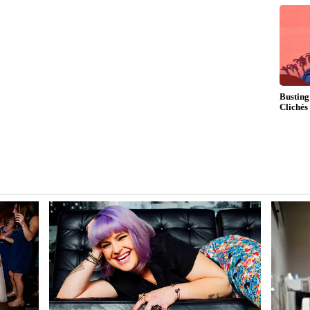
 – 3 நாட்கள்)
: தினமும் கொதிக்க வச்சு எடுத்தா
ரிட்ஜில் வச்சு சாப்பிடவே கூடாது.
ாட்கள்)
: ஈரப்பதம் அதிகமுள்ள பொரியல்
us) பிடிச்சுடும்.
 நம்ம
Food : மீண்டும் மீண்டும்
சூடுபடுத்தி சாப்பிடக்கூடாத
டுல
10 உணவுகள்.! இதெல்லாம்
விஷமாக மாறுமாம்.!
புற்றுநோய் ஆபத்து வரும்.!
எச்சரிக்கை.!