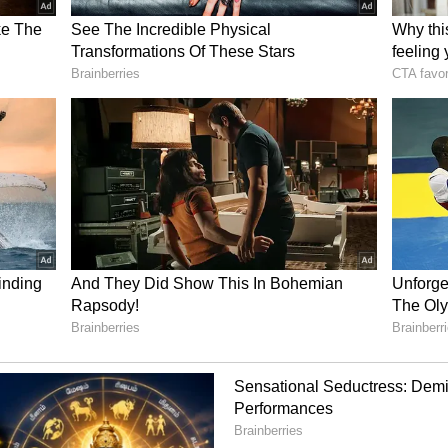
ருட்கள்: உஷார்.!