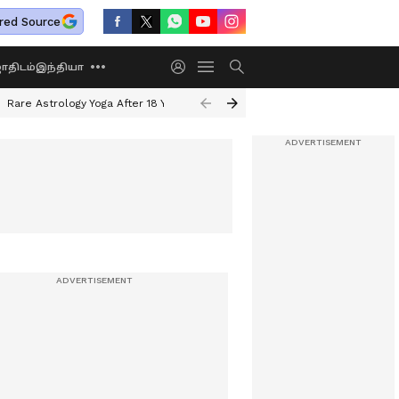
red Source
திடம்
இந்தியா
Rare Astrology Yoga After 18 Years
Dwi Pushkar Yoga 2026
Guru Peyar