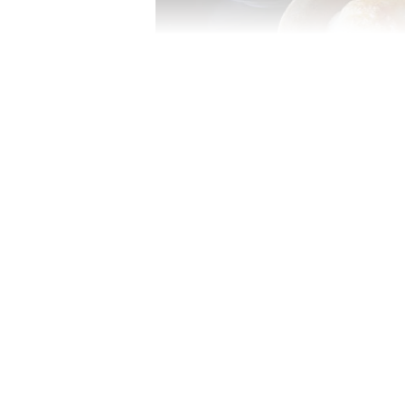
Image Credit :
Getty
சரியான அரிசித் தேர்
வெள்ளைப் பனியாரம் தட்டையாக
பச்சரிசி அல்லது உயர்தர பச்சர
அரிசி அல்லது புழுங்கல் அரிசியை
மட்டுமே இந்த பனியாரத்திற்கு
Related Articles