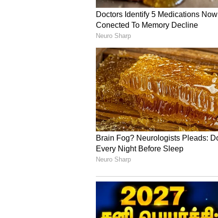
Image Credit :
Getty
உளுந்து அளவீடும் ஊ
1 ஆழாக்கு பச்சரிசிக்கு, சரியாக
(கோபுரமாக) சேர்க்க வேண்டும். 
குறைந்தால் ரப்பர் போல கடினமாக
மணி நேரம் மட்டுமே ஊறவைக்க 
புளிப்புத்தன்மை ஏறிவிடும்.