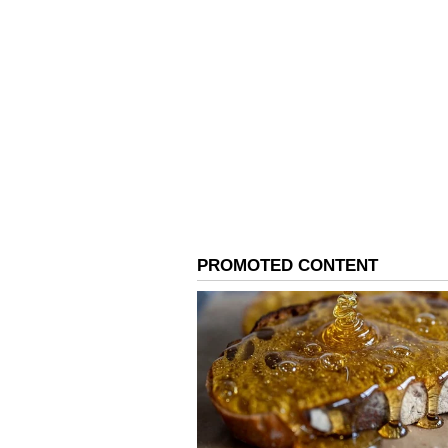
நாவில் எச்சில்
ஊறவைக்கும் கார
பிச்சுப்போட்ட பெப்பர
சிக்கன் கிரேவி!
3
6