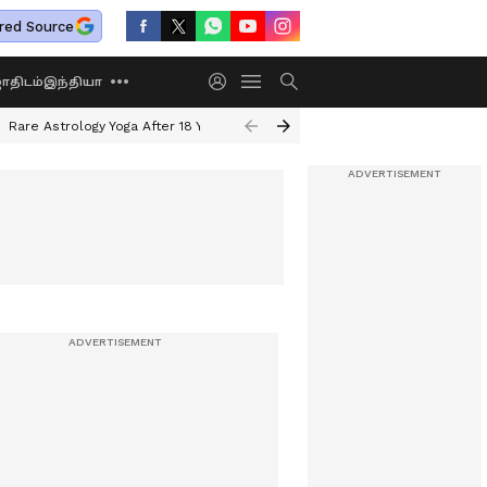
red Source
திடம்
இந்தியா
Rare Astrology Yoga After 18 Years
Dwi Pushkar Yoga 2026
Guru Peyar