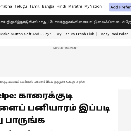
Prabha
Telugu
Tamil
Bangla
Hindi
Marathi
MyNation
Add Prefer
ெய்தி
தமிழ்நாடு
சினிமா
ஆட்டோ
வர்த்தகம்
விளையாட்டு
லைஃப்ஸ்டைல்
ஜோ
Make Mutton Soft And Juicy?
Dry Fish Vs Fresh Fish
Today Rasi Palan
ுடி ஸ்பெஷல் வெள்ளைப் பனியாரம் இப்படி ஒருமுறை செய்து பாருங்க
ecipe: காரைக்குடி
ைப் பனியாரம் இப்படி
 பாருங்க