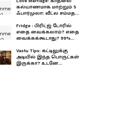
Love Marriage: காதலை
கல்யாணமாக மாற்றும் 5
ஃபார்முலா: வீட்ல சம்மதம்
வாங்குவது இனி ஈஸி..!
Fridge : பிரிட்ஜ் டோரில்
எதை வைக்கலாம்? எதை
வைக்கக்கூடாது? 99%
பேருக்கு தெரியாத
சீக்ரெட்..!
Vastu Tips: கட்டிலுக்கு
அடியில் இந்த பொருட்கள்
இருக்கா? உடனே
அகற்றுங்க…
பணக்கஷ்டம், சண்டை
வருமாம்!