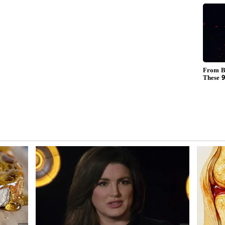
vatha kulambu recipe : ஐயர்
சாரமான
வீட்டு கல்யாண வத்தக்
்
குழம்பு அதே சுவையில்
செய்வது எப்படி?