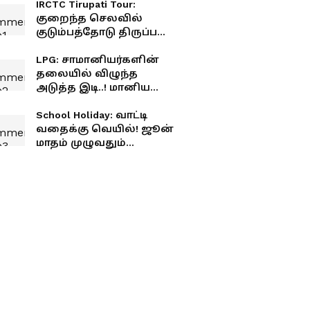
IRCTC Tirupati Tour:
குறைந்த செலவில்
குடும்பத்தோடு திருப்பதி
போகணுமா? இந்த
பேக்கேஜை மிஸ்
LPG: சாமானியர்களின்
பண்ணாதீங்க!
தலையில் விழுந்த
அடுத்த இடி..! மானிய
சிலிண்டர்களின்
எண்ணிக்கை
School Holiday: வாட்டி
தடாலடியாக குறைப்பு
வதைக்கு வெயில்! ஜூன்
மாதம் முழுவதும்
பள்ளிகளுக்கு
விடுமுறை! குஷியில்
பள்ளி மாணவர்கள்!