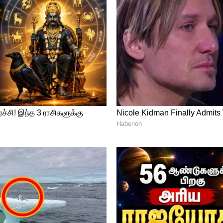
வேண்டிய முக்கிய விவரங்கள்
்கு 18 வயது பூர்த்தியான பிறகு, அவரது
ில் உள்ள இருப்பில் இருந்து 50 சதவீதம் வரை
 ஒரு ஆண்டில் குறைந்தபட்சத் தொகையைச்