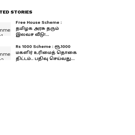
TED STORIES
Free House Scheme :
தமிழக அரசு தரும்
இலவச வீடு!
யாருக்கெல்லாம்
கிடைக்கும்? எப்படி
Rs 1000 Scheme : ரூ.1000
விண்ணப்பிப்பது?
மகளிர் உரிமைத் தொகை
திட்டம்.. பதிவு செய்வது
எப்படி? முழு விபரம்
உள்ளே