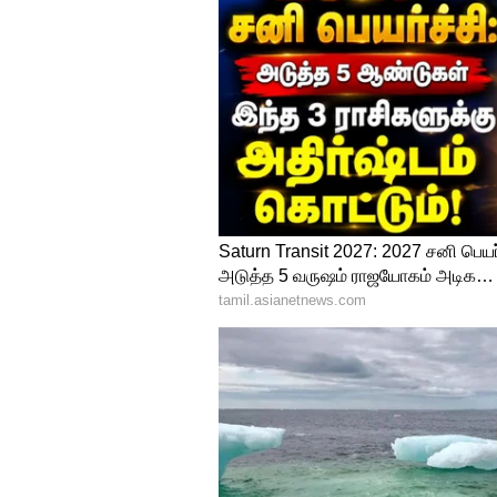
Image Credit :
GEMINI AI
கவனத்தில் கொள்ள 
பணம் எடுத்தல்:
பெண் குழந்தைக
உயர்கல்வித் தேவைக்காக கணக்க
பணத்தை எடுக்க முடியும்.
தவணைத் தவறுதல்:
ஏதேனும்