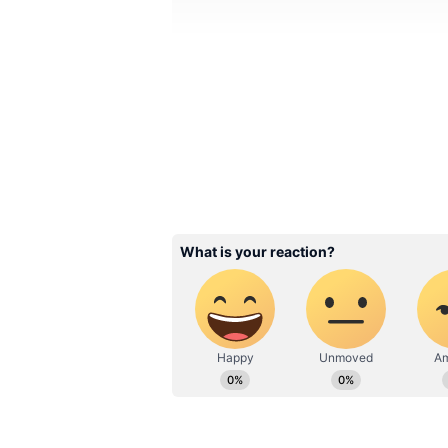
Image Credit :
GEMINI AI
₹71 லட்சத்தை இலக்க
பல பெற்றோர்களின் கனவு, தங்
திருமணத்திற்காக ₹50 லட்சத்
சேமிப்பதாகும். இத்திட்டத்தில் க
செயல்படுவதால், நீண்ட கால முத
தற்போதைய 8.2% வட்டி விகிதத
பின்வரும் முதலீட்டு முறையைப் 
நீங்கள் உங்கள் மகளின் பெயரில