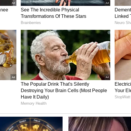
: தமிழக
Rs 1000 Scheme : ரூ.1000
ீடு!
மகளிர் உரிமைத் தொகை
திட்டம்.. பதிவு செய்வது
எப்படி? முழு விபரம்
உள்ளே