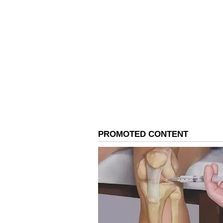
ஆண்டுகளுக்குத் தொடர்ந்து மு
முதிர்வு தொகையாக சுமார் ₹47 
கிடைக்கும்.
அதேபோல், நீங்கள் ஆண்டுக்கு 
வந்தால், முதிர்வு காலத்தில்
முடியும்.
இதில் கவனிக்க வேண்டிய முக்க
ஆண்டுகள் மட்டுமே முதலீடு செ
நீடிக்கிறது. அந்த இறுதி 6 ஆண்ட
கணக்கில் உள்ள தொகையின் மீது
இருக்கும். இதுவே உங்கள் சேம
செய்கிறது.
இதையும் படிங்க : Free House
யாருக்கெல்லாம் கிடைக்கும்?