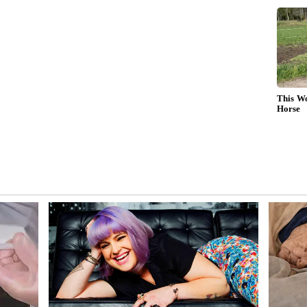
தலீடு செய்தால், 21 ஆண்டுகளின் முடிவில்
லட்சம் முதல் ₹50 லட்சம் வரை உங்களுக்குக்
அதிகபட்ச வரம்பான ₹1,50,000 முதலீடு செய்து
 சுமார் ₹71 லட்சம் வரை பெரும் தொகையைப் பெற
ிய நுணுக்கம் என்னவென்றால், நீங்கள் 15
ய்தாலும், கணக்கு 21 ஆண்டுகள் வரை
ுகள் எந்தப் புதிய முதலீடும் இன்றி, உங்கள்
 வட்டி தொடர்ந்து சேர்ந்து கொண்டே
ிப்பை ₹50 லட்சம் என்ற இலக்கை அடையச்
 Scheme : தமிழக அரசு தரும் இலவச வீடு!
 எப்படி விண்ணப்பிப்பது?