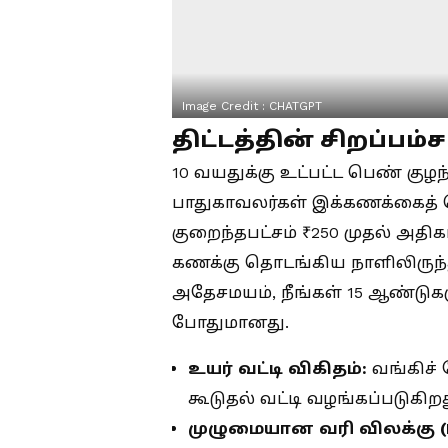
Image Credit :
CHATGPT
திட்டத்தின் சிறப்பம்
10 வயதுக்கு உட்பட்ட பெண் கு
பாதுகாவலர்கள் இக்கணக்கைத் 
குறைந்தபட்சம் ₹250 முதல் அதிக
கணக்கு தொடங்கிய நாளிலிருந்து
அதேசமயம், நீங்கள் 15 ஆண்டுகளு
போதுமானது.
உயர் வட்டி விகிதம்:
வங்கிச் 
கூடுதல் வட்டி வழங்கப்படுகிறத
முழுமையான வரி விலக்கு (