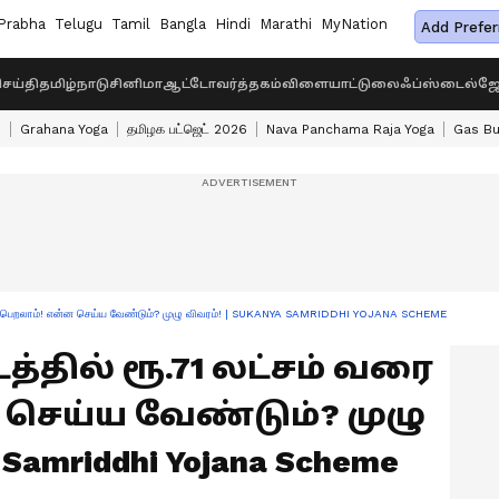
Prabha
Telugu
Tamil
Bangla
Hindi
Marathi
MyNation
Add Prefer
ெய்தி
தமிழ்நாடு
சினிமா
ஆட்டோ
வர்த்தகம்
விளையாட்டு
லைஃப்ஸ்டைல்
ஜோ
s
Grahana Yoga
தமிழக பட்ஜெட் 2026
Nava Panchama Raja Yoga
Gas Bu
 வரை பெறலாம்! என்ன செய்ய வேண்டும்? முழு விவரம்! | SUKANYA SAMRIDDHI YOJANA SCHEME
த்தில் ரூ.71 லட்சம் வரை
செய்ய வேண்டும்? முழு
 Samriddhi Yojana Scheme